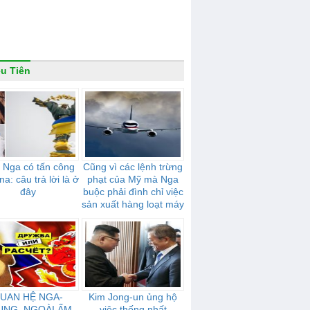
ều Tiên
 Nga có tấn công
Cũng vì các lệnh trừng
na: câu trả lời là ở
phạt của Mỹ mà Nga
đây
buộc phải đình chỉ việc
sản xuất hàng loạt máy
bay, được gọi là đối thủ
cạnh tranh với Boeing
UAN HỆ NGA-
Kim Jong-un ủng hộ
UNG. NGOÀI ẤM
việc thống nhất