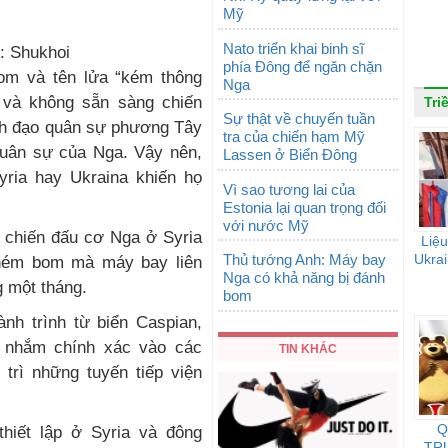
Mỹ
Nato triển khai binh sĩ
: Shukhoi
phía Đông để ngăn chặn
 bom và tên lửa “kém thông
Nga
g và không sẵn sàng chiến
Tri
Sự thật về chuyến tuần
ãnh đạo quân sự phương Tây
tra của chiến hạm Mỹ
quân sự của Nga. Vậy nên,
Lassen ở Biển Đông
yria hay Ukraina khiến họ
Vì sao tương lai của
Estonia lại quan trọng đối
với nước Mỹ
c chiến đấu cơ Nga ở Syria
Liệu
Thủ tướng Anh: Máy bay
Ukrai
 ném bom mà máy bay liên
Nga có khả năng bị đánh
g một tháng.
bom
nh trình từ biển Caspian,
 nhắm chính xác vào các
TIN KHÁC
trì những tuyến tiếp viện
Q
hiết lập ở Syria và đông
TR