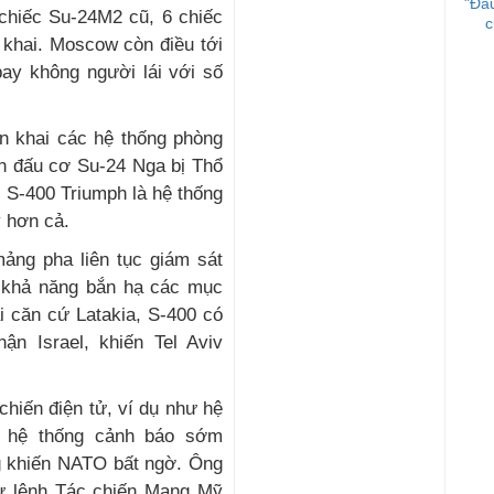
"Đau
chiếc Su-24M2 cũ, 6 chiếc
c
 khai. Moscow còn điều tới
bay không người lái với số
ển khai các hệ thống phòng
ến đấu cơ Su-24 Nga bị Thổ
, S-400 Triumph là hệ thống
ý hơn cả.
mảng pha liên tục giám sát
ó khả năng bắn hạ các mục
i căn cứ Latakia, S-400 có
n Israel, khiến Tel Aviv
 chiến điện tử, ví dụ như hệ
u hệ thống cảnh báo sớm
g khiến NATO bất ngờ. Ông
Tư lệnh Tác chiến Mạng Mỹ