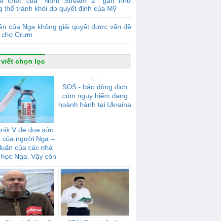
ái chết của “Nord Stream 2” gần như
 thể tránh khỏi do quyết định của Mỹ
ền của Nga không giải quyết được vấn đề
 cho Crưm
 viết chọn lọc
SOS - báo động dịch
cúm nguy hiểm đang
hoành hành tại Ukraina
nik V đe dọa sức
 của người Nga –
 luận của các nhà
 học Nga. Vậy còn
với người Ukraina
thì sao?