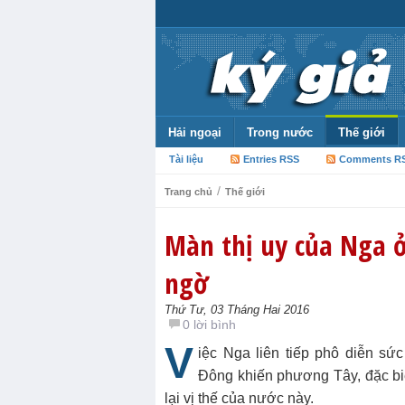
Hải ngoại
Trong nước
Thế giới
Tài liệu
Entries RSS
Comments R
/
Trang chủ
Thế giới
Màn thị uy của Nga ở
ngờ
Thứ Tư, 03 Tháng Hai 2016
0 lời bình
V
iệc Nga liên tiếp phô diễn s
Đông khiến phương Tây, đặc biệ
lại vị thế của nước này.