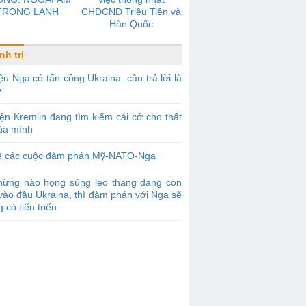
TRONG LẠNH
CHDCND Triều Tiên và
Hàn Quốc
nh trị
ệu Nga có tấn công Ukraina: câu trả lời là
y
ện Kremlin đang tìm kiếm cái cớ cho thất
của mình
ề các cuộc đàm phán Mỹ-NATO-Nga
hừng nào họng súng leo thang đang còn
vào đầu Ukraina, thì đàm phán với Nga sẽ
 có tiến triển