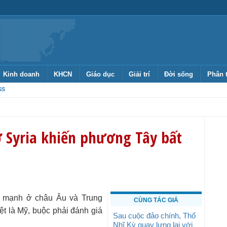
Kinh doanh
KHCN
Giáo dục
Giải trí
Đời sống
Phân 
SS
 Syria khiến phương Tây bất
ức mạnh ở châu Âu và Trung
CÙNG TÁC GIẢ
t là Mỹ, buộc phải đánh giá
Sau cuộc đảo chính, Thổ
Nhĩ Kỳ quay lưng lại với