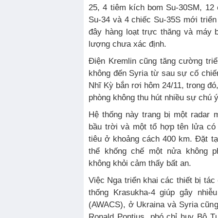
25, 4 tiêm kích bom Su-30SM, 12 
Su-34 và 4 chiếc Su-35S mới triển
đây hàng loạt trực thăng và máy 
lượng chưa xác định.
Điện Kremlin cũng tăng cường tri
không đến Syria từ sau sự cố chi
Nhĩ Kỳ bắn rơi hôm 24/11, trong đó
phòng không thu hút nhiều sự chú 
Hệ thống này trang bị một radar 
bầu trời và một tổ hợp tên lửa c
tiêu ở khoảng cách 400 km. Đặt tạ
thể khống chế một nửa không phậ
không khỏi cảm thấy bất an.
Việc Nga triển khai các thiết bị tác
thống Krasukha-4 giúp gây nhiễ
(AWACS), ở Ukraina và Syria cũn
Ronald Pontius, phó chỉ huy Bộ 