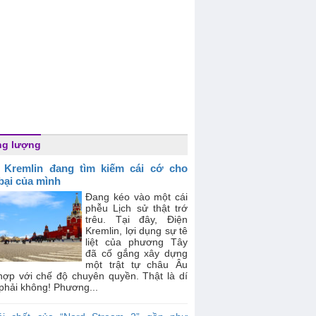
ng lượng
 Kremlin đang tìm kiếm cái cớ cho
 bại của mình
Đang kéo vào một cái
phễu Lịch sử thật trớ
trêu. Tại đây, Điện
Kremlin, lợi dụng sự tê
liệt của phương Tây
đã cố gắng xây dựng
một trật tự châu Âu
hợp với chế độ chuyên quyền. Thật là dí
phải không! Phương...