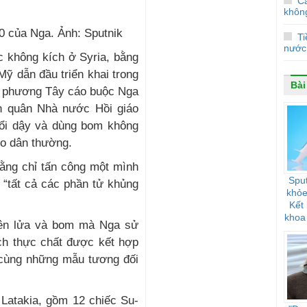
C
không
0 của Nga. Ảnh: Sputnik
Ti
nước
c không kích ở Syria, bằng
Mỹ dẫn đầu triển khai trong
Bài
ự phương Tây cáo buộc Nga
ến quân Nhà nước Hồi giáo
nổi dậy và dùng bom không
ho dân thường.
ằng chỉ tấn công một mình
Sput
 “tất cả các phần tử khủng
khỏe
Kết
khoa
tên lửa và bom mà Nga sử
đối 
ịch thực chất được kết hợp
ô cùng những mẫu tương đối
Latakia, gồm 12 chiếc Su-