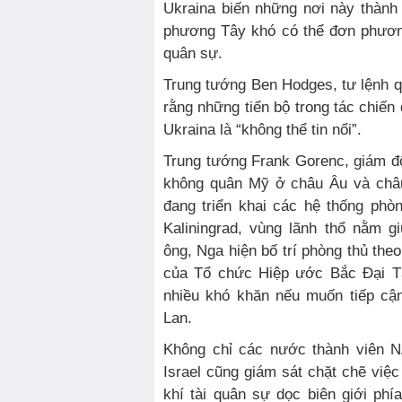
Ukraina biến những nơi này thành
phương Tây khó có thể đơn phương
quân sự.
Trung tướng Ben Hodges, tư lệnh 
rằng những tiến bộ trong tác chiến
Ukraina là “không thể tin nổi”.
Trung tướng Frank Gorenc, giám đ
không quân Mỹ ở châu Âu và châu
đang triển khai các hệ thống phò
Kaliningrad, vùng lãnh thổ nằm g
ông, Nga hiện bố trí phòng thủ the
của Tổ chức Hiệp ước Bắc Đại T
nhiều khó khăn nếu muốn tiếp cậ
Lan.
Không chỉ các nước thành viên N
Israel cũng giám sát chặt chẽ việc
khí tài quân sự dọc biên giới phí