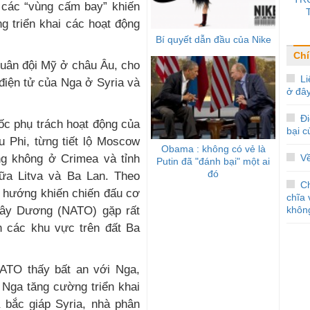
 các “vùng cấm bay” khiến
 triển khai các hoạt động
Bí quyết dẫn đầu của Nike
Chí
quân đội Mỹ ở châu Âu, cho
Li
 điện tử của Nga ở Syria và
ở đâ
Đi
ốc phụ trách hoạt động của
bại 
 Phi, từng tiết lộ Moscow
Obama : không có vẻ là
ng không ở Crimea và tỉnh
V
Putin đã "đánh bại" một ai
đó
iữa Litva và Ba Lan. Theo
C
o hướng khiến chiến đấu cơ
chĩa 
ây Dương (NATO) gặp rất
không
n các khu vực trên đất Ba
ATO thấy bất an với Nga,
 Nga tăng cường triển khai
a bắc giáp Syria, nhà phân