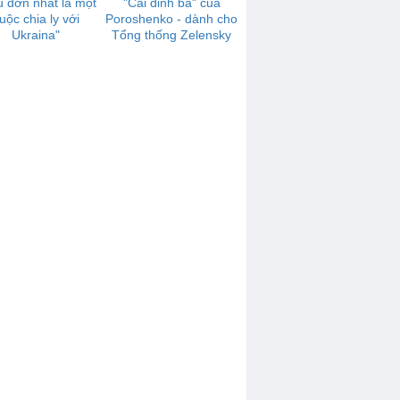
 đớn nhất là một
"Cái đinh ba" của
uộc chia ly với
Poroshenko - dành cho
Ukraina"
Tổng thống Zelensky