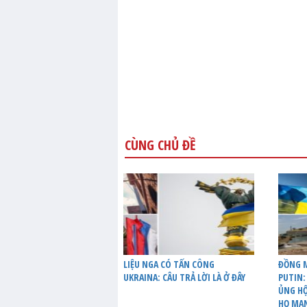
CÙNG CHỦ ĐỀ
LIỆU NGA CÓ TẤN CÔNG
ĐỒNG M
UKRAINA: CÂU TRẢ LỜI LÀ Ở ĐÂY
PUTIN:
ỦNG HỘ
HỌ MẠ