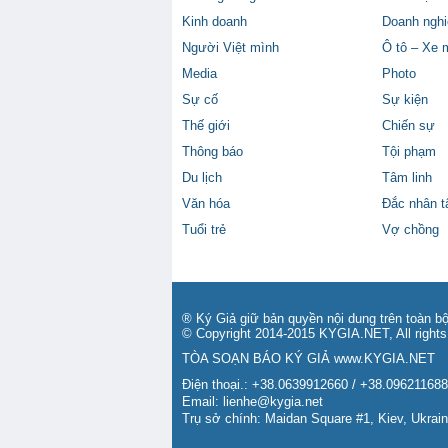
Kinh doanh
Doanh nghi
Người Việt mình
Ô tô – Xe 
Media
Photo
Sự cố
Sự kiện
Thế giới
Chiến sự
Thông báo
Tội phạm
Du lịch
Tâm linh
Văn hóa
Đắc nhân 
Tuổi trẻ
Vợ chồng
® Ký Giả giữ bản quyền nội dung trên toàn bộ
© Copyright 2014-2015 KYGIA.NET, All rights
TÒA SOẠN BÁO KÝ GIẢ
www.KYGIA.NET
Điện thoại.: +38.0639912660 / +38.09621168
Email:
lienhe@kygia.net
Trụ sở chính: Maidan Square #1, Kiev, Ukrai