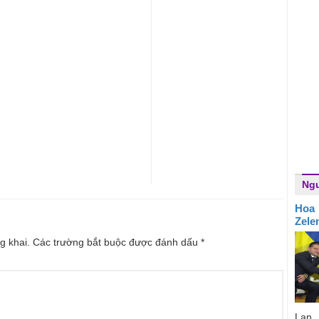
Ngư
Hoa 
Zele
g khai.
Các trường bắt buộc được đánh dấu
*
Lan,