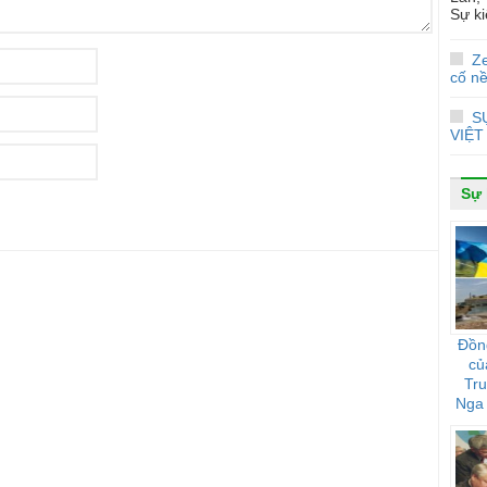
Sự ki
Z
cố nề
S
VIỆT
Sự 
Đồn
củ
Tr
Nga 
họ 