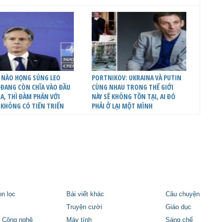
 NÀO HỌNG SÚNG LEO
PORTNIKOV: UKRAINA VÀ PUTIN
ĐANG CÒN CHĨA VÀO ĐẦU
CÙNG NHAU TRONG THẾ GIỚI
A, THÌ ĐÀM PHÁN VỚI
NÀY SẼ KHÔNG TỒN TẠI, AI ĐÓ
 KHÔNG CÓ TIẾN TRIỂN
PHẢI Ở LẠI MỘT MÌNH
ọn lọc
Bài viết khác
Câu chuyện
Truyện cười
Giáo dục
 Công nghệ
Máy tính
Sáng chế