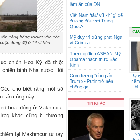
làm ăn của DN
Việt Nam ‘tậu’ vũ khí gì để
đương đầu với Trung
Quốc?
Giớ
Mỹ duy trì trừng phạt Nga
 tấn công bằng rocket vào các
vì Crimea
 cuộc đụng độ ở Tikrit hôm
.
Thượng đỉnh ASEAN-Mỹ:
Obama thách thức Bắc
lục chiến Hoa Kỳ đã thiệt
Kinh
c chiến binh Nhà nước Hồi
Con đường "nồng ấm"
Quy
Trump - Putin trở nên
năm 
chông gai
bí
Góc cho biết rằng một số
ụ tấn công này.
TIN KHÁC
Kurd hoạt động ở Makhmour
 Iraq khác cũng bị thương
chiếm lại Makhmour từ tay
Nhậ
dục”