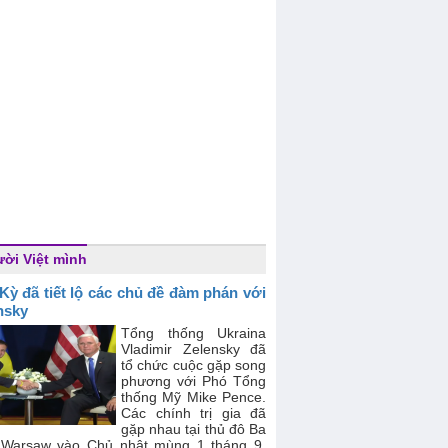
ời Việt mình
Kỳ đã tiết lộ các chủ đề đàm phán với
nsky
Tổng thống Ukraina
Vladimir Zelensky đã
tổ chức cuộc gặp song
phương với Phó Tổng
thống Mỹ Mike Pence.
Các chính trị gia đã
gặp nhau tại thủ đô Ba
 Warsaw vào Chủ nhật mùng 1 tháng 9.