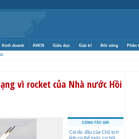
Kinh doanh
KHCN
Giáo dục
Giải trí
Đời sống
Phân 
SS
mạng vì rocket của Nhà nước Hồi
CÙNG TÁC GIẢ
Cái lắc đầu của Chủ tịch
tỉnh có thể tước cơ hội