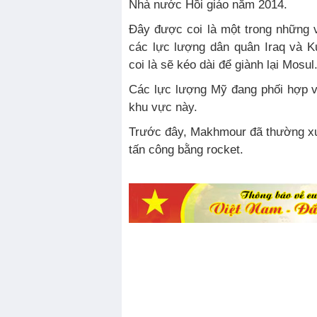
Nhà nước Hồi giáo năm 2014.
Đây được coi là một trong những
các lực lượng dân quân Iraq và K
coi là sẽ kéo dài để giành lại Mosul
Các lực lượng Mỹ đang phối hợp vớ
khu vực này.
Trước đây, Makhmour đã thường xuyên phải hứng chịu các vụ
tấn công bằng rocket.