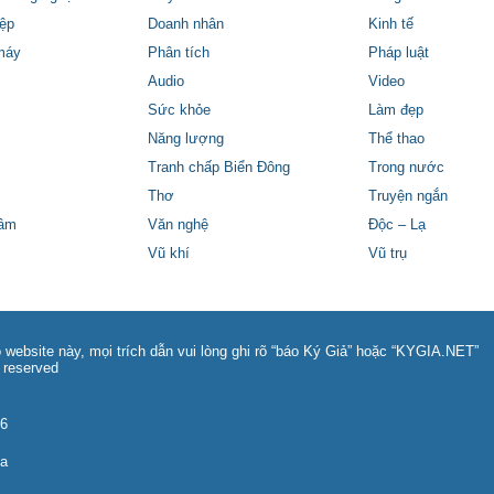
ệp
Doanh nhân
Kinh tế
máy
Phân tích
Pháp luật
Audio
Video
Sức khỏe
Làm đẹp
Năng lượng
Thể thao
Tranh chấp Biển Đông
Trong nước
Thơ
Truyện ngắn
tâm
Văn nghệ
Độc – Lạ
Vũ khí
Vũ trụ
 website này, mọi trích dẫn vui lòng ghi rõ “báo Ký Giả” hoặc “KYGIA.NET”
 reserved
86
na