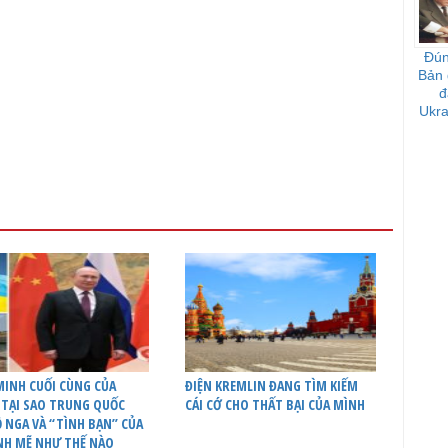
Đún
Bản 
đ
Ukra
h
INH CUỐI CÙNG CỦA
ĐIỆN KREMLIN ĐANG TÌM KIẾM
 TẠI SAO TRUNG QUỐC
CÁI CỚ CHO THẤT BẠI CỦA MÌNH
 NGA VÀ “TÌNH BẠN” CỦA
NH MẼ NHƯ THẾ NÀO