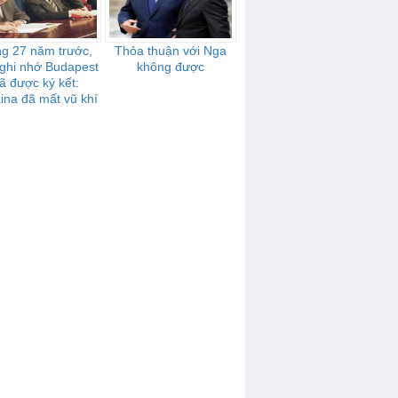
g 27 năm trước,
Thỏa thuận với Nga
ghi nhớ Budapest
không được
ã được ký kết:
ina đã mất vũ khí
ạt nhân ra sao