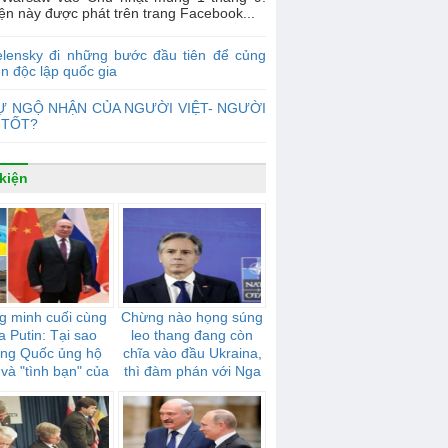
ện này được phát trên trang Facebook...
elensky đi những bước đầu tiên để củng
n độc lập quốc gia
Ự NGỘ NHẬN CỦA NGƯỜI VIỆT- NGƯỜI
 TỐT?
kiện
g minh cuối cùng
Chừng nào họng súng
a Putin: Tại sao
leo thang đang còn
ung Quốc ủng hộ
chĩa vào đầu Ukraina,
và "tình bạn" của
thì đàm phán với Nga
mạnh mẽ như thế
sẽ không có tiến triển
nào