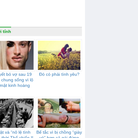
i tính
ết bỏ vợ sau 19
Đó có phải tình yêu?
chung sống vì lộ
 mật kinh hoàng
t và “nô lệ tình
Bế tắc vì bị chồng “giày
 thời Thế chiến II
vò” hơn cả gái đứng