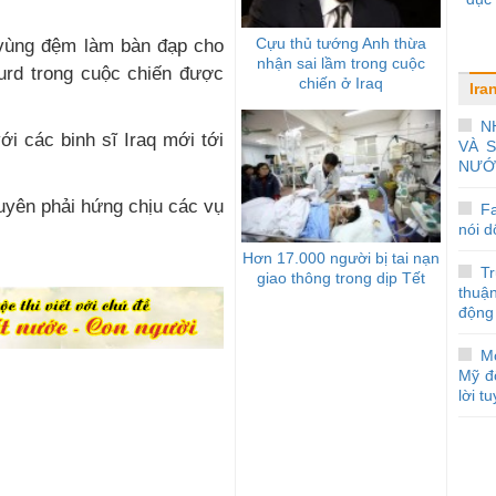
Cựu thủ tướng Anh thừa
 vùng đệm làm bàn đạp cho
nhận sai lầm trong cuộc
urd trong cuộc chiến được
chiến ở Iraq
Ira
.
N
i các binh sĩ Iraq mới tới
VÀ 
NƯỚ
F
nói d
Hơn 17.000 người bị tai nạn
Tr
giao thông trong dịp Tết
thuậ
động
Mo
Mỹ đ
lời t