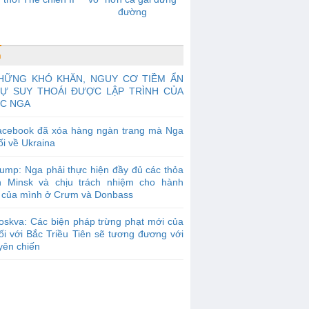
đường
n
HỮNG KHÓ KHĂN, NGUY CƠ TIỀM ẨN
SỰ SUY THOÁI ĐƯỢC LẬP TRÌNH CỦA
C NGA
acebook đã xóa hàng ngàn trang mà Nga
ối về Ukraina
ump: Nga phải thực hiện đầy đủ các thỏa
n Minsk và chịu trách nhiệm cho hành
 của mình ở Crưm và Donbass
skva: Các biện pháp trừng phạt mới của
ối với Bắc Triều Tiên sẽ tương đương với
uyên chiến