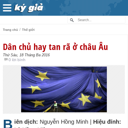
/
Trang chủ
Thế giới
Dân chủ hay tan rã ở châu Âu
Thứ Sáu, 18 Tháng Ba 2016
0 lời bình
B
iên dịch:
Nguyễn Hồng Minh |
Hiệu đính: