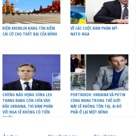
ĐIỆN KREMLIN ĐANG TÌM KIẾM
VỀ CÁC CUỘC ĐÀM PHÁN MỸ-
CÁI CỚ CHO THẤT BẠI CỦA MÌNH
NATO-NGA
CHỪNG NÀO HỌNG SÚNG LEO
PORTNIKOV: UKRAINA VÀ PUTIN
THANG ĐANG CÒN CHĨA VÀO
CÙNG NHAU TRONG THẾ GIỚI
ĐẦU UKRAINA, THÌ ĐÀM PHÁN
NÀY SẼ KHÔNG TỒN TẠI, AI ĐÓ
VỚI NGA SẼ KHÔNG CÓ TIẾN
PHẢI Ở LẠI MỘT MÌNH
TRIỂN