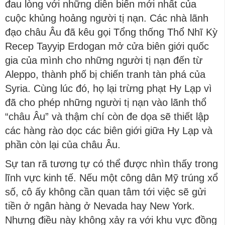
đau lòng với những diễn biến mới nhất của
cuộc khủng hoảng người tị nạn. Các nhà lãnh
đạo châu Âu đã kêu gọi Tổng thống Thổ Nhĩ Kỳ
Recep Tayyip Erdogan mở cửa biên giới quốc
gia của mình cho những người tị nạn đến từ
Aleppo, thành phố bị chiến tranh tàn phá của
Syria. Cùng lúc đó, họ lại trừng phạt Hy Lạp vì
đã cho phép những người tị nạn vào lãnh thổ
“châu Âu” và thậm chí còn đe dọa sẽ thiết lập
các hàng rào dọc các biên giới giữa Hy Lạp và
phần còn lại của châu Âu.
Sự tan rã tương tự có thể được nhìn thấy trong
lĩnh vực kinh tế. Nếu một công dân Mỹ trúng xổ
số, cô ấy không cần quan tâm tới việc sẽ gửi
tiền ở ngân hàng ở Nevada hay New York.
Nhưng điều này không xảy ra với khu vực đồng