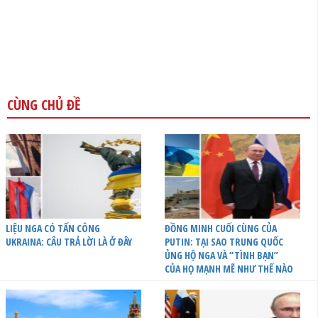
CÙNG CHỦ ĐỀ
LIỆU NGA CÓ TẤN CÔNG
ĐỒNG MINH CUỐI CÙNG CỦA
UKRAINA: CÂU TRẢ LỜI LÀ Ở ĐÂY
PUTIN: TẠI SAO TRUNG QUỐC
ỦNG HỘ NGA VÀ “TÌNH BẠN”
CỦA HỌ MẠNH MẼ NHƯ THẾ NÀO