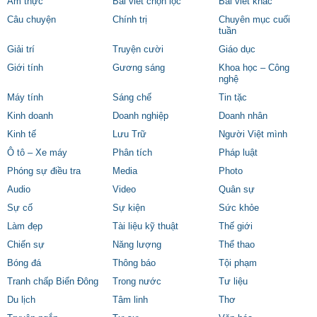
Ẩm thực
Bài viết chọn lọc
Bài viết khác
Câu chuyện
Chính trị
Chuyên mục cuối
tuần
Giải trí
Truyện cười
Giáo dục
Giới tính
Gương sáng
Khoa học – Công
nghệ
Máy tính
Sáng chế
Tin tặc
Kinh doanh
Doanh nghiệp
Doanh nhân
Kinh tế
Lưu Trữ
Người Việt mình
Ô tô – Xe máy
Phân tích
Pháp luật
Phóng sự điều tra
Media
Photo
Audio
Video
Quân sự
Sự cố
Sự kiện
Sức khỏe
Làm đẹp
Tài liệu kỹ thuật
Thế giới
Chiến sự
Năng lượng
Thể thao
Bóng đá
Thông báo
Tội phạm
Tranh chấp Biển Đông
Trong nước
Tư liệu
Du lịch
Tâm linh
Thơ