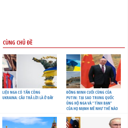
CÙNG CHỦ ĐỀ
LIỆU NGA CÓ TẤN CÔNG
ĐỒNG MINH CUỐI CÙNG CỦA
UKRAINA: CÂU TRẢ LỜI LÀ Ở ĐÂY
PUTIN: TẠI SAO TRUNG QUỐC
ỦNG HỘ NGA VÀ “TÌNH BẠN”
CỦA HỌ MẠNH MẼ NHƯ THẾ NÀO