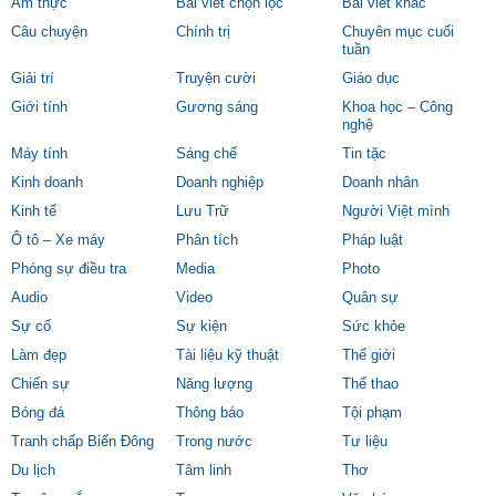
Ẩm thực
Bài viết chọn lọc
Bài viết khác
Câu chuyện
Chính trị
Chuyên mục cuối
tuần
Giải trí
Truyện cười
Giáo dục
Giới tính
Gương sáng
Khoa học – Công
nghệ
Máy tính
Sáng chế
Tin tặc
Kinh doanh
Doanh nghiệp
Doanh nhân
Kinh tế
Lưu Trữ
Người Việt mình
Ô tô – Xe máy
Phân tích
Pháp luật
Phóng sự điều tra
Media
Photo
Audio
Video
Quân sự
Sự cố
Sự kiện
Sức khỏe
Làm đẹp
Tài liệu kỹ thuật
Thế giới
Chiến sự
Năng lượng
Thể thao
Bóng đá
Thông báo
Tội phạm
Tranh chấp Biển Đông
Trong nước
Tư liệu
Du lịch
Tâm linh
Thơ