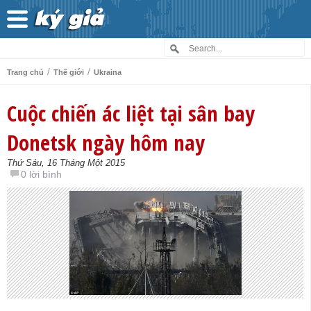
/
/
Trang chủ
Thế giới
Ukraina
Cuộc chiến ác liệt tại sân bay
Donetsk ngày hôm nay
Thứ Sáu, 16 Tháng Một 2015
0 lời bình