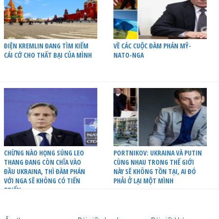
ĐIỆN KREMLIN ĐANG TÌM KIẾM
VỀ CÁC CUỘC ĐÀM PHÁN MỸ-
CÁI CỚ CHO THẤT BẠI CỦA MÌNH
NATO-NGA
CHỪNG NÀO HỌNG SÚNG LEO
PORTNIKOV: UKRAINA VÀ PUTIN
THANG ĐANG CÒN CHĨA VÀO
CÙNG NHAU TRONG THẾ GIỚI
ĐẦU UKRAINA, THÌ ĐÀM PHÁN
NÀY SẼ KHÔNG TỒN TẠI, AI ĐÓ
VỚI NGA SẼ KHÔNG CÓ TIẾN
PHẢI Ở LẠI MỘT MÌNH
TRIỂN