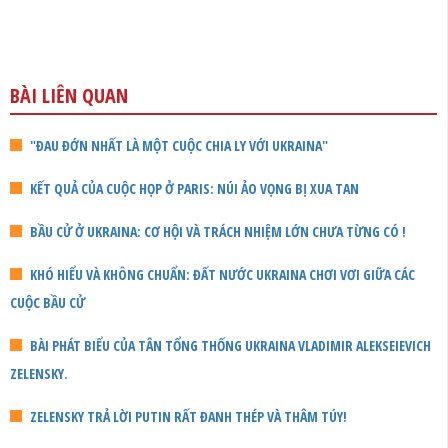
BÀI LIÊN QUAN
"ĐAU ĐỚN NHẤT LÀ MỘT CUỘC CHIA LY VỚI UKRAINA"
KẾT QUẢ CỦA CUỘC HỌP Ở PARIS: NÚI ẢO VỌNG BỊ XUA TAN
BẦU CỬ Ở UKRAINA: CƠ HỘI VÀ TRÁCH NHIỆM LỚN CHƯA TỪNG CÓ !
KHÓ HIỂU VÀ KHÔNG CHUẨN: ĐẤT NƯỚC UKRAINA CHƠI VƠI GIỮA CÁC
CUỘC BẦU CỬ
BÀI PHÁT BIỂU CỦA TÂN TỔNG THỐNG UKRAINA VLADIMIR ALEKSEIEVICH
ZELENSKY.
ZELENSKY TRẢ LỜI PUTIN RẤT ĐANH THÉP VÀ THÂM TÚY!