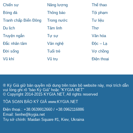
Chiến sự
Năng lượng
Thể thao
Bóng đá
Thông báo
Tội phạm
Tranh chấp Biển Đông
Trong nước
Tư liệu
Du lịch
Tâm linh
Thơ
Truyện ngắn
Tự sự
Văn hóa
Đắc nhân tâm
Văn nghệ
Độc – Lạ
Đời sống
Tuổi trẻ
Vợ chồng
Vũ khí
Vũ trụ
Điện thoại
® Ký Giả giữ bản quyền nội dung trên toàn bộ website này, mọi trích dẫn
vui lòng ghi rõ “báo Ký Giả” hoặc “KYGIA.NET”
© Copyright 2014-2015 KYGIA.NET, All rights reserved
TÒA SOẠN BÁO KÝ GIẢ
www.KYGIA.NET
Điện thoại.: +38.0639912660 / +38.0962116886
Email:
lienhe@kygia.net
Trụ sở chính: Maidan Square #1, Kiev, Ukraina