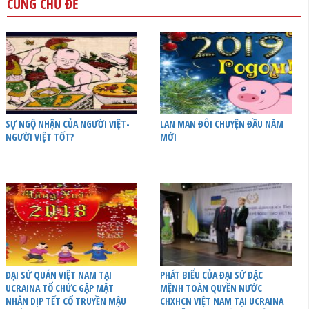
CÙNG CHỦ ĐỀ
SỰ NGỘ NHẬN CỦA NGƯỜI VIỆT-
LAN MAN ĐÔI CHUYỆN ĐẦU NĂM
NGƯỜI VIỆT TỐT?
MỚI
ĐẠI SỨ QUÁN VIỆT NAM TẠI
PHÁT BIỂU CỦA ĐẠI SỨ ĐẶC
UCRAINA TỔ CHỨC GẶP MẶT
MỆNH TOÀN QUYỀN NƯỚC
NHÂN DỊP TẾT CỔ TRUYỀN MẬU
CHXHCN VIỆT NAM TẠI UCRAINA