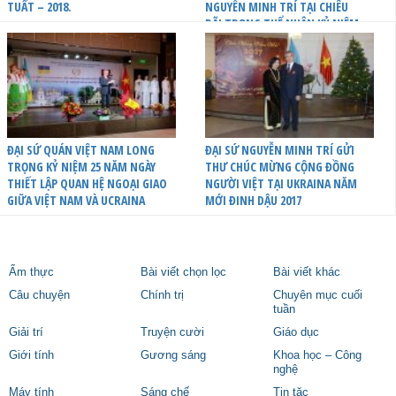
TUẤT – 2018.
NGUYỄN MINH TRÍ TẠI CHIÊU
ĐÃI TRỌNG THỂ NHÂN KỶ NIỆM
25 NĂM THIẾT LẬP QUAN HỆ
NGOẠI GIAO GIỮA VIỆT NAM VÀ
UCRAINA
ĐẠI SỨ QUÁN VIỆT NAM LONG
ĐẠI SỨ NGUYỄN MINH TRÍ GỬI
TRỌNG KỶ NIỆM 25 NĂM NGÀY
THƯ CHÚC MỪNG CỘNG ĐỒNG
THIẾT LẬP QUAN HỆ NGOẠI GIAO
NGƯỜI VIỆT TẠI UKRAINA NĂM
GIỮA VIỆT NAM VÀ UCRAINA
MỚI ĐINH DẬU 2017
Ẩm thực
Bài viết chọn lọc
Bài viết khác
Câu chuyện
Chính trị
Chuyên mục cuối
tuần
Giải trí
Truyện cười
Giáo dục
Giới tính
Gương sáng
Khoa học – Công
nghệ
Máy tính
Sáng chế
Tin tặc