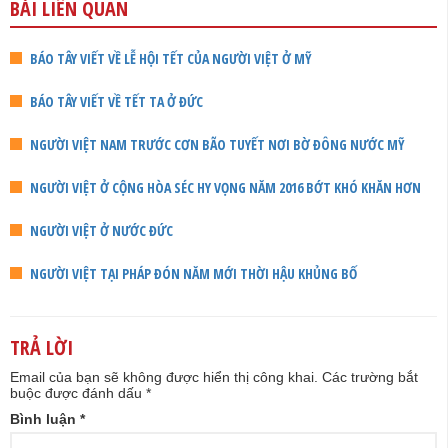
BÀI LIÊN QUAN
BÁO TÂY VIẾT VỀ LỄ HỘI TẾT CỦA NGƯỜI VIỆT Ở MỸ
BÁO TÂY VIẾT VỀ TẾT TA Ở ĐỨC
NGƯỜI VIỆT NAM TRƯỚC CƠN BÃO TUYẾT NƠI BỜ ĐÔNG NƯỚC MỸ
NGƯỜI VIỆT Ở CỘNG HÒA SÉC HY VỌNG NĂM 2016 BỚT KHÓ KHĂN HƠN
NGƯỜI VIỆT Ở NƯỚC ĐỨC
NGƯỜI VIỆT TẠI PHÁP ĐÓN NĂM MỚI THỜI HẬU KHỦNG BỐ
TRẢ LỜI
Email của bạn sẽ không được hiển thị công khai.
Các trường bắt
buộc được đánh dấu
*
Bình luận
*