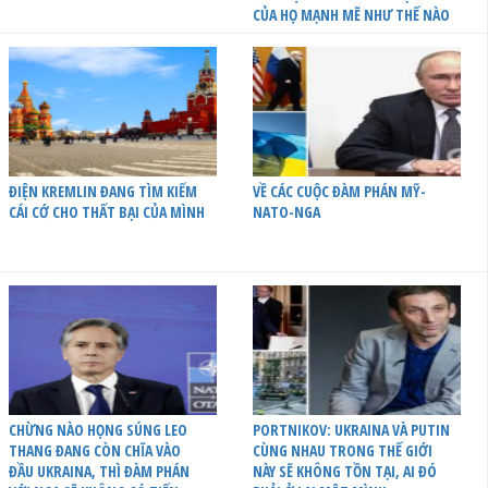
CỦA HỌ MẠNH MẼ NHƯ THẾ NÀO
ĐIỆN KREMLIN ĐANG TÌM KIẾM
VỀ CÁC CUỘC ĐÀM PHÁN MỸ-
CÁI CỚ CHO THẤT BẠI CỦA MÌNH
NATO-NGA
CHỪNG NÀO HỌNG SÚNG LEO
PORTNIKOV: UKRAINA VÀ PUTIN
THANG ĐANG CÒN CHĨA VÀO
CÙNG NHAU TRONG THẾ GIỚI
ĐẦU UKRAINA, THÌ ĐÀM PHÁN
NÀY SẼ KHÔNG TỒN TẠI, AI ĐÓ