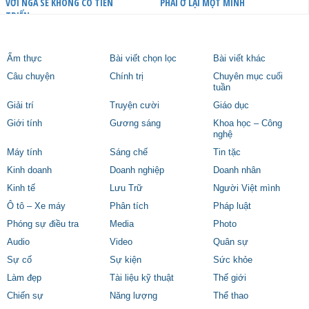
VỚI NGA SẼ KHÔNG CÓ TIẾN
PHẢI Ở LẠI MỘT MÌNH
TRIỂN
Ẩm thực
Bài viết chọn lọc
Bài viết khác
Câu chuyện
Chính trị
Chuyên mục cuối
tuần
Giải trí
Truyện cười
Giáo dục
Giới tính
Gương sáng
Khoa học – Công
nghệ
Máy tính
Sáng chế
Tin tặc
Kinh doanh
Doanh nghiệp
Doanh nhân
Kinh tế
Lưu Trữ
Người Việt mình
Ô tô – Xe máy
Phân tích
Pháp luật
Phóng sự điều tra
Media
Photo
Audio
Video
Quân sự
Sự cố
Sự kiện
Sức khỏe
Làm đẹp
Tài liệu kỹ thuật
Thế giới
Chiến sự
Năng lượng
Thể thao