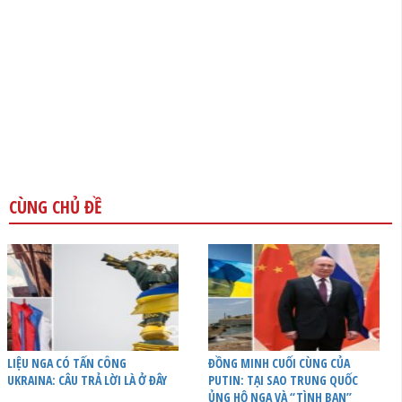
CÙNG CHỦ ĐỀ
LIỆU NGA CÓ TẤN CÔNG
ĐỒNG MINH CUỐI CÙNG CỦA
UKRAINA: CÂU TRẢ LỜI LÀ Ở ĐÂY
PUTIN: TẠI SAO TRUNG QUỐC
ỦNG HỘ NGA VÀ “TÌNH BẠN”