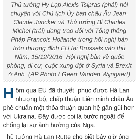
Thủ tướng Hy Lạp Alexis Tsipras (phải) nói
chuyện với Chủ tịch Ủy ban châu Âu Jean-
Claude Juncker và Thủ tướng Bỉ Charles
Michel (trái) đang trao đổi với Tổng thống
Pháp Francois Hollande trong hội nghị bàn
tròn thượng đỉnh EU tại Brussels vào thứ
Năm, 15/12/2016. Hội nghị bàn về quốc
phòng, di cư, cuộc xung đột ở Syria và Brexít
ở Anh. (AP Photo / Geert Vanden Wijngaert)
H
ôm qua EU đã thuyết phục được Hà Lan
nhượng bộ, chấp thuận Liên minh châu Âu
phê chuẩn một thỏa thuận quan hệ gần gũi hơn
với Ukraina. Đây được coi là bước ngoặt để
chống lại sự ảnh hưởng của Nga.
Thủ tướng Hà Lan Rutte cho biết bây giờ ông