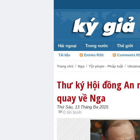
Hải ngoại
Trong nước
Thế giới
Tài liệu
Entries RSS
Comments R
/
/
/
Trang chủ
Nga
Tội phạm - Pháp luật
Ukraina
Thư ký Hội đồng An n
quay về Nga
Thứ Sáu, 13 Tháng Ba 2015
0 lời bình