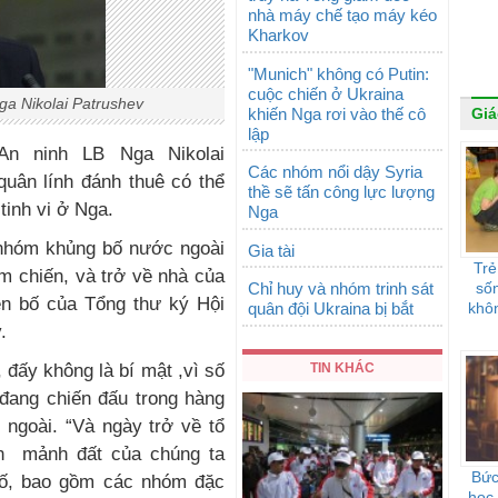
nhà máy chế tạo máy kéo
Kharkov
"Munich" không có Putin:
cuộc chiến ở Ukraina
ga Nikolai Patrushev
khiến Nga rơi vào thế cô
Giá
lập
An ninh LB Nga Nikolai
Các nhóm nổi dậy Syria
quân lính đánh thuê có thể
thề sẽ tấn công lực lượng
inh vi ở Nga.
Nga
nhóm khủng bố nước ngoài
Gia tài
Trẻ
m chiến, và trở về nhà của
Chỉ huy và nhóm trinh sát
sốn
ên bố của Tổng thư ký Hội
quân đội Ukraina bị bắt
khôn
.
TIN KHÁC
 đấy không là bí mật ,vì số
 đang chiến đấu trong hàng
ngoài. “Và ngày trở về tổ
n mảnh đất của chúng ta
Bức
bố, bao gồm các nhóm đặc
học 