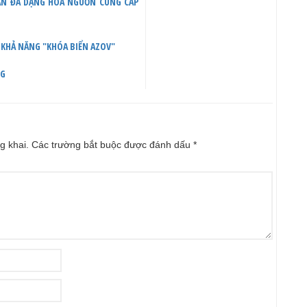
UẬN ĐA DẠNG HÓA NGUỒN CUNG CẤP
 KHẢ NĂNG "KHÓA BIỂN AZOV"
NG
g khai.
Các trường bắt buộc được đánh dấu
*