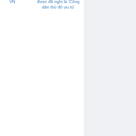
VN
được đề nghị là 'Công
dân thủ đô ưu tú'