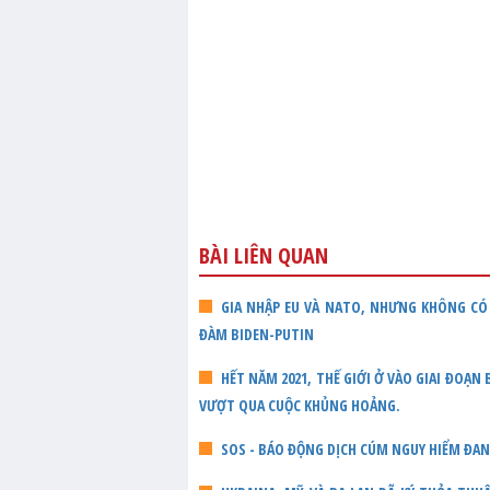
BÀI LIÊN QUAN
GIA NHẬP EU VÀ NATO, NHƯNG KHÔNG CÓ 
ĐÀM BIDEN-PUTIN
HẾT NĂM 2021, THẾ GIỚI Ở VÀO GIAI ĐOẠN
VƯỢT QUA CUỘC KHỦNG HOẢNG.
SOS - BÁO ĐỘNG DỊCH CÚM NGUY HIỂM ĐA