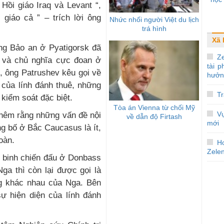
Hồi giáo Iraq và Levant “,
giáo cả ” – trích lời ông
Nhức nhối người Việt du lịch
trá hình
Xã 
ng Bảo an ở Pyatigorsk đã
Ze
ố và chủ nghĩa cực đoan ở
tài 
, ông Patrushev kêu gọi về
hưởn
của lính đánh thuê, những
Tr
kiểm soát đặc biệt.
Tòa án Vienna từ chối Mỹ
Vụ
thêm rằng những vấn đề nội
về dẫn độ Firtash
mới
g bố ở Bắc Caucasus là ít,
oàn.
Ho
Zele
n binh chiến đấu ở Donbass
ga thì còn lại được gọi là
ng khác nhau của Nga. Bên
sự hiện diện của lính đánh