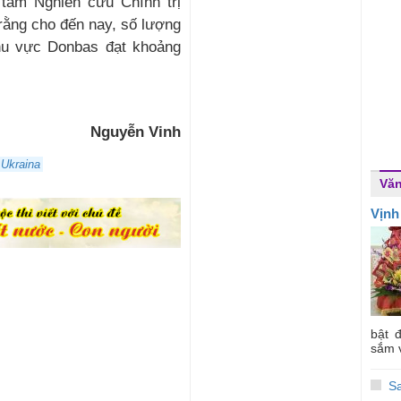
tâm Nghiên cứu Chính trị
ằng cho đến nay, số lượng
hu vực Donbas đạt khoảng
Nguyễn Vinh
Ukraina
Vă
Vịnh
bật 
sắm v
S