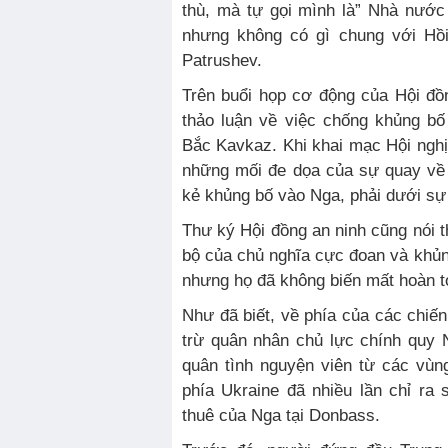
thù, mà tự gọi mình là” Nhà nước 
nhưng không có gì chung với Hồi 
Patrushev.
Trên buổi họp cơ động của Hội đồ
thảo luận về việc chống khủng b
Bắc Kavkaz. Khi khai mạc Hội nghị
những mối đe dọa của sự quay về 
kẻ khủng bố vào Nga, phải dưới sự 
Thư ký Hội đồng an ninh cũng nói 
bộ của chủ nghĩa cực đoan và khủn
nhưng họ đã không biến mất hoàn t
Như đã biết, về phía của các chiế
trừ quân nhân chủ lực chính quy N
quân tình nguyện viên từ các vù
phía Ukraine đã nhiều lần chỉ ra 
thuê của Nga tại Donbass.