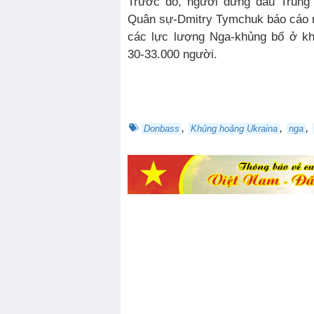
Trước đó, người đứng đầu Trung 
Quân sự-Dmitry Tymchuk báo cáo r
các lực lượng Nga-khủng bố ở k
30-33.000 người.
,
,
,
Donbass
Khủng hoảng Ukraina
nga