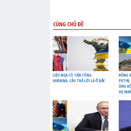
CÙNG CHỦ ĐỀ
LIỆU NGA CÓ TẤN CÔNG
ĐỒNG M
UKRAINA: CÂU TRẢ LỜI LÀ Ở ĐÂY
PUTIN:
ỦNG HỘ
HỌ MẠ