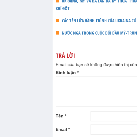
UKRAINA, MỸ VÀ BA LAN ĐÃ KÝ THỎA TH
KHÍ ĐỐT
CÁC TÊN LỬA HÀNH TRÌNH CỦA UKRAINA CÓ
NƯỚC NGA TRONG CUỘC ĐỐI ĐẦU MỸ-TRU
TRẢ LỜI
Email của bạn sẽ không được hiển thị côn
Bình luận
*
Tên
*
Email
*