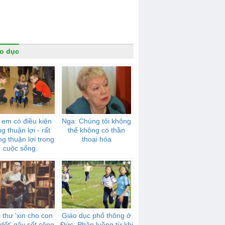
o dục
 em có điều kiện
Nga: Chúng tôi không
g thuận lợi - rất
thể không có thần
g thuận lợi trong
thoại hóa
cuộc sống.
 thư 'xin cho con
Giáo dục phổ thông ở
dốt' gây sốt cộng
Đức: Phân luồng từ khi