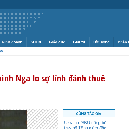
Kinh doanh
KHCN
Giáo dục
Giải trí
Đời sống
Phân 
SS
inh Nga lo sợ lính đánh thuê
CÙNG TÁC GIẢ
Ukraina: SBU công bố
truy nã Tổng giám đốc