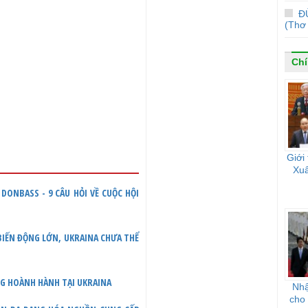
Đ
(Thơ
Chí
Giới
Xuâ
DONBASS - 9 CÂU HỎI VỀ CUỘC HỘI
 BIẾN ĐỘNG LỚN, UKRAINA CHƯA THỂ
NG HOÀNH HÀNH TẠI UKRAINA
Nhậ
cho 