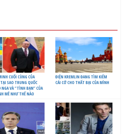
INH CUỐI CÙNG CỦA
ĐIỆN KREMLIN ĐANG TÌM KIẾM
 TẠI SAO TRUNG QUỐC
CÁI CỚ CHO THẤT BẠI CỦA MÌNH
 NGA VÀ “TÌNH BẠN” CỦA
NH MẼ NHƯ THẾ NÀO