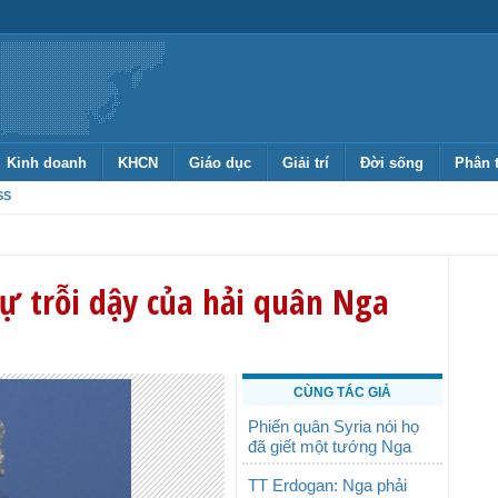
Kinh doanh
KHCN
Giáo dục
Giải trí
Đời sống
Phân 
SS
ự trỗi dậy của hải quân Nga
CÙNG TÁC GIẢ
Phiến quân Syria nói họ
đã giết một tướng Nga
TT Erdogan: Nga phải