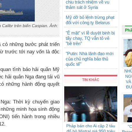
chịu trách nhiệm về vụ
thảm sát ở Syria
Mỹ dỡ bỏ lệnh trừng phạt
đối với công ty Belarus
 Calibr trên biển Caspian. Ảnh:
Phâ
"Ê mặt" vì lễ duyệt binh bị
tẩy chay, TQ vẫn tỏ vẻ
"bề trên"
ã có những bước phát triển
từ trước tới nay vốn là độc
"Putin: Nhà lãnh đạo mới
của chủ nghĩa bảo thủ
quốc tế"
 quan tình báo hải quân Mỹ
NH
NG
c hải quân Nga đang tái vũ
TIN KHÁC
VÀ
có những hành động quyết
ĐƯ
C
 Nga: Thời kỳ chuyển giao
i những minh họa sinh động
NI) tiến hành trong nhiều
12.
Pháp bán cho Ai cập 2 tàu
"C
đổ bộ Mistral giá 950 triệu
Poro