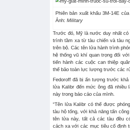
Phiên bản xuất khẩu 3M-14E của t
Ảnh:
Military
Trước đó, Mỹ là nước duy nhất có
trình tầm xa từ tàu chiến và tàu 
trên bộ. Các tên lửa hành trình phó
hệ thống vũ khí quan trọng đối vớ
tiến hành các cuộc can thiệp qu
thể bảo toàn lực lượng trước các rủ
Fedoroff đã bị ấn tượng trước khả
lửa Kalibr đến mức ông đã nhiều l
này trong báo cáo của mình.
“Tên lửa Kalibr có thể được phón
tàu hộ tống, với khả năng tấn công
tên lửa này, tất cả các tàu đều 
cách xa với các mục tiêu cố định 