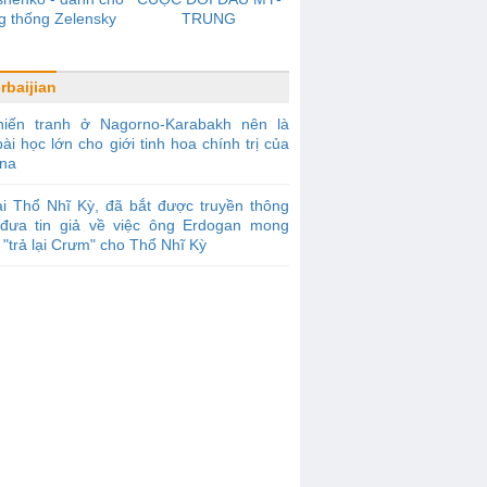
g thống Zelensky
TRUNG
rbaijian
hiến tranh ở Nagorno-Karabakh nên là
ài học lớn cho giới tinh hoa chính trị của
ina
i Thổ Nhĩ Kỳ, đã bắt được truyền thông
đưa tin giả về việc ông Erdogan mong
"trả lại Crưm" cho Thổ Nhĩ Kỳ