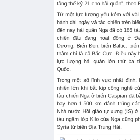
tảng thế kỷ 21 cho hải quân”, theo 
Từ một lực lượng yếu kém với vài
hành dài ngày và tác chiến trên bi
đến nay hải quân Nga đã có 186 tà
chiến đấu đang hoạt động ở Đ
Dương, Biển Đen, biển Baltic, biển
thậm chí là cả Bắc Cực. Điều này b
lực lượng hải quân lớn thứ ba t
Quốc.
Trong một số lĩnh vực nhất định,
nhiên lớn khi bắt kịp công nghệ c
tàu chiến Nga ở biển Caspian đã bắ
bay hơn 1.500 km đánh trúng các
Nhà nước Hồi giáo tự xưng (IS) ở 
tàu ngầm lớp Kilo của Nga cũng ph
Syria từ biển Địa Trung Hải.