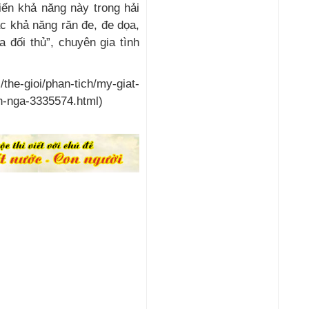
iến khả năng này trong hải
c khả năng răn đe, đe dọa,
 đối thủ”, chuyên gia tình
the-gioi/phan-tich/my-giat-
an-nga-3335574.html)