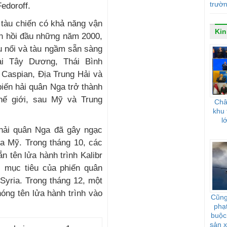
trườn
Fedoroff.
 tàu chiến có khả năng vận
Kin
ển hồi đầu những năm 2000,
u nổi và tàu ngầm sẵn sàng
ại Tây Dương, Thái Bình
 Caspian, Địa Trung Hải và
iến hải quân Nga trở thành
hế giới, sau Mỹ và Trung
Châ
khu 
l
 hải quân Nga đã gây ngạc
ủa Mỹ. Trong tháng 10, các
n tên lửa hành trình Kalibr
 mục tiêu của phiến quân
Syria. Trong tháng 12, một
óng tên lửa hành trình vào
Cũng
phạ
buộc 
sản x