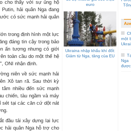
áo cho thấy với sự ủng hộ
euro
Tổn
 Putin, hải quân Nga đang
 nước có sức mạnh hải quân
Aze
C
ớn trong định hình một lực
một b
ăng đáng tin cậy trong bảo
Ukra
iện ấn tượng nhưng có giới
Ukraina nhập khẩu khí đốt:
Tạ
Giảm từ Nga, tăng của EU
rên toàn cầu do một thế hệ
Nga 
”, ONI nhận định.
được 
ường niên về sức mạnh hải
ên Xô tan rã. Sau thời kỳ
n tâm nhiều đến sức mạnh
tàu chiến, tàu ngầm và máy
sét tại các căn cứ dột nát
ỡng.
t đầu tái xây dựng lại lực
ệc hải quân Nga hỗ trợ cho