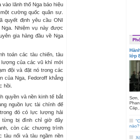
 vào lãnh thổ Nga báo hiệu
h một cường quốc quân sự.
ã quyết định yêu cầu ONI
n Nga. Nhiệm vụ này được
huyên gia hàng đầu về Nga
Phó
Hành
nh toán các tàu chiến, tàu
lớp 
 lượng của các vũ khí mới
ạm đội và đặt nó trong các
ớn của Nga, Fedoroff khẳng
c hồi.
h quyền và nền kinh tế bắt
Sơn, V
Phan
ung nguồn lực tài chính để
Cáp,.
trong đó có lực lượng hải
 từng bị đình chỉ giờ đây
"
nào?
ành, còn các chương trình
c tàu nổi và tàu ngầm nền
Xó