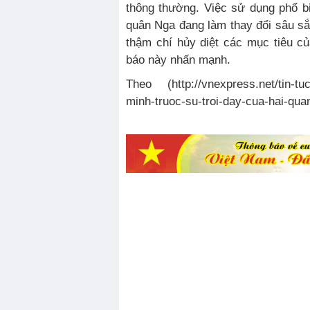
thông thường. Việc sử dụng phổ b
quân Nga đang làm thay đổi sâu sắ
thậm chí hủy diệt các mục tiêu của
báo này nhấn mạnh.
Theo (http://vnexpress.net/tin-tuc/
minh-truoc-su-troi-day-cua-hai-qu