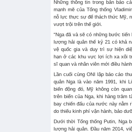
Những thông tin trong bản báo c
mạnh mẽ của Tổng thống Vladimir
nỗ lực thực sự để thách thức Mỹ,
vượt trội trên thế giới.
“Nga đã và sẽ có những bước tiến l
lượng hải quân thế kỷ 21 có khả n
vệ quốc gia và duy trì sự hiện d
hạn ở các khu vực lợi ích xa xôi t
sĩ quan và nhân viên mới điều hành
Lần cuối cùng ONI lập báo cáo th
quân Nga là vào năm 1991, khi Li
biến động đó, Mỹ không còn qua
trên biển của Nga, khi hàng trăm 
bay chiến đấu của nước này nằm rỉ 
do thiếu kinh phí vận hành, bảo dư
Dưới thời Tổng thống Putin, Nga bắ
lượng hải quân. Đầu năm 2014, vi