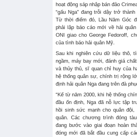
hoạt động sáp nhập bán đảo Crimea
“gấu Nga” đang trỗi dậy trở thàn
Từ thời điểm đó, Lầu Năm Góc đ
phải lập báo cáo mới về hải quâ
ONI giao cho George Fedoroff, c
của tình báo hải quân Mỹ.
Sau khi nghiên cứu dữ liệu thô, tí
ngầm, máy bay mới, đánh giá chất
và thủy thủ, sĩ quan chỉ huy của h
hệ thống quân sự, chính trị rộng l
định hải quân Nga đang trên đà phụ
“Kể từ năm 2000, khi hệ thống chín
đầu ổn định, Nga đã nỗ lực tập tr
hồi sinh sức mạnh cho quân đội, 
quân. Các chương trình đóng tàu
đang bước vào giai đoạn hoàn th
đóng mới đã bắt đầu cung cấp cá