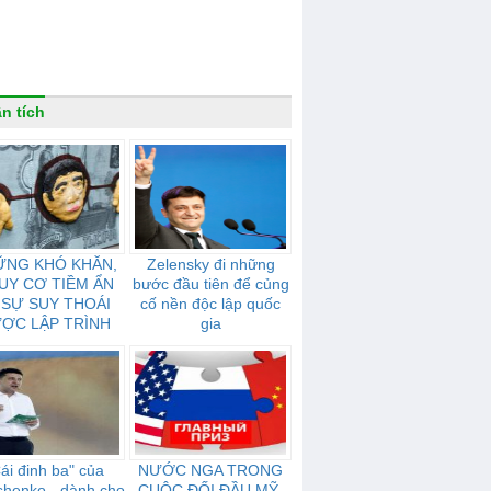
n tích
ỮNG KHÓ KHĂN,
Zelensky đi những
UY CƠ TIỀM ẨN
bước đầu tiên để củng
 SỰ SUY THOÁI
cố nền độc lập quốc
ỢC LẬP TRÌNH
gia
ỦA NƯỚC NGA
ái đinh ba" của
NƯỚC NGA TRONG
shenko - dành cho
CUỘC ĐỐI ĐẦU MỸ-