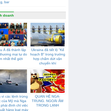
g, bar
h doanh
u Á đã thành lập
Ukraina đã tiết lộ "Kế
thương mại tự do
hoạch B" trong trường
ớn nhất thế giới
hợp chấm dứt vận
chuyển khí
 vì các lệnh trừng
QUAN HỆ NGA-
t của Mỹ mà Nga
TRUNG. NGOÀI ẤM
phải đình chỉ việc
TRONG LẠNH
uất hàng loạt máy