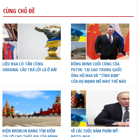
CÙNG CHỦ ĐỀ
LIỆU NGA CÓ TẤN CÔNG
ĐỒNG MINH CUỐI CÙNG CỦA
UKRAINA: CÂU TRẢ LỜI LÀ Ở ĐÂY
PUTIN: TẠI SAO TRUNG QUỐC
ỦNG HỘ NGA VÀ “TÌNH BẠN”
CỦA HỌ MẠNH MẼ NHƯ THẾ NÀO
ĐIỆN KREMLIN ĐANG TÌM KIẾM
VỀ CÁC CUỘC ĐÀM PHÁN MỸ-
CÁI CỚ CHO THẤT BẠI CỦA MÌNH
NATO-NGA