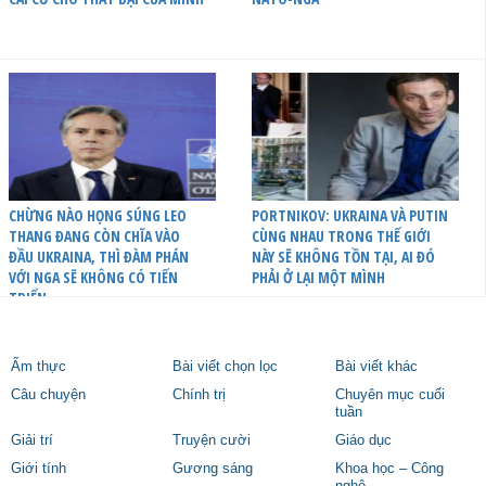
CHỪNG NÀO HỌNG SÚNG LEO
PORTNIKOV: UKRAINA VÀ PUTIN
THANG ĐANG CÒN CHĨA VÀO
CÙNG NHAU TRONG THẾ GIỚI
ĐẦU UKRAINA, THÌ ĐÀM PHÁN
NÀY SẼ KHÔNG TỒN TẠI, AI ĐÓ
VỚI NGA SẼ KHÔNG CÓ TIẾN
PHẢI Ở LẠI MỘT MÌNH
TRIỂN
Ẩm thực
Bài viết chọn lọc
Bài viết khác
Câu chuyện
Chính trị
Chuyên mục cuối
tuần
Giải trí
Truyện cười
Giáo dục
Giới tính
Gương sáng
Khoa học – Công
nghệ