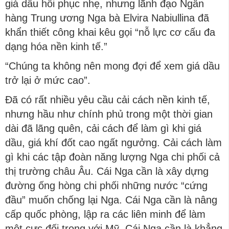
giá dầu hồi phục nhẹ, nhưng lãnh đạo Ngân
hàng Trung ương Nga bà Elvira Nabiullina đã
khẩn thiết công khai kêu gọi “nỗ lực cơ cấu đa
dạng hóa nền kinh tế.”
“Chúng ta không nên mong đợi để xem giá dầu
trở lại ở mức cao”.
Đã có rất nhiều yêu cầu cải cách nền kinh tế,
nhưng hầu như chính phủ trong một thời gian
dài đã lãng quên, cải cách để làm gì khi giá
dầu, giá khí đốt cao ngất ngưởng. Cải cách làm
gì khi các tập đoàn năng lượng Nga chi phối cả
thị trường châu Âu. Cái Nga cần là xây dựng
đường ống hòng chi phối những nước “cứng
đầu” muốn chống lại Nga. Cái Nga cần là nâng
cấp quốc phòng, lập ra các liên minh để làm
một cực đối trọng với Mỹ. Cái Nga cần là khẳng