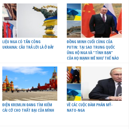
LIỆU NGA CÓ TẤN CÔNG
ĐỒNG MINH CUỐI CÙNG CỦA
UKRAINA: CÂU TRẢ LỜI LÀ Ở ĐÂY
PUTIN: TẠI SAO TRUNG QUỐC
ỦNG HỘ NGA VÀ “TÌNH BẠN”
CỦA HỌ MẠNH MẼ NHƯ THẾ NÀO
ĐIỆN KREMLIN ĐANG TÌM KIẾM
VỀ CÁC CUỘC ĐÀM PHÁN MỸ-
CÁI CỚ CHO THẤT BẠI CỦA MÌNH
NATO-NGA