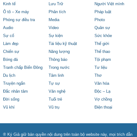
Kinh tế
Lưu Trữ
Người Việt mình
Ô tô – Xe máy
Phân tích
Pháp luật
Phóng sự điều tra
Media
Photo
Audio
Video
Quân sự
Sự cố
Sự kiện
Sức khỏe
Làm đẹp
Tài liệu kỹ thuật
Thế giới
Chiến sự
Năng lượng
Thể thao
Bóng đá
Thông báo
Tội phạm
Tranh chấp Biển Đông
Trong nước
Tư liệu
Du lịch
Tâm linh
Thơ
Truyện ngắn
Tự sự
Văn hóa
Đắc nhân tâm
Văn nghệ
Độc – Lạ
Đời sống
Tuổi trẻ
Vợ chồng
Vũ khí
Vũ trụ
Điện thoại
® Ký Giả giữ bản quyền nội dung trên toàn bộ website này, mọi trích dẫn