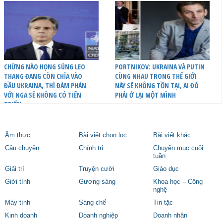
CHỪNG NÀO HỌNG SÚNG LEO
PORTNIKOV: UKRAINA VÀ PUTIN
THANG ĐANG CÒN CHĨA VÀO
CÙNG NHAU TRONG THẾ GIỚI
ĐẦU UKRAINA, THÌ ĐÀM PHÁN
NÀY SẼ KHÔNG TỒN TẠI, AI ĐÓ
VỚI NGA SẼ KHÔNG CÓ TIẾN
PHẢI Ở LẠI MỘT MÌNH
TRIỂN
Ẩm thực
Bài viết chọn lọc
Bài viết khác
Câu chuyện
Chính trị
Chuyên mục cuối
tuần
Giải trí
Truyện cười
Giáo dục
Giới tính
Gương sáng
Khoa học – Công
nghệ
Máy tính
Sáng chế
Tin tặc
Kinh doanh
Doanh nghiệp
Doanh nhân