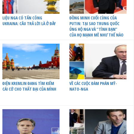
LIỆU NGA CÓ TẤN CÔNG
ĐỒNG MINH CUỐI CÙNG CỦA
UKRAINA: CÂU TRẢ LỜI LÀ Ở ĐÂY
PUTIN: TẠI SAO TRUNG QUỐC
ỦNG HỘ NGA VÀ “TÌNH BẠN”
CỦA HỌ MẠNH MẼ NHƯ THẾ NÀO
ĐIỆN KREMLIN ĐANG TÌM KIẾM
VỀ CÁC CUỘC ĐÀM PHÁN MỸ-
CÁI CỚ CHO THẤT BẠI CỦA MÌNH
NATO-NGA