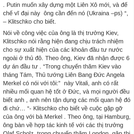
. Putin muốn xây dựng một Liên Xô mới, và đế
chế vĩ đại này ông cần đến nó (Ukraina –ps) “,
– Klitschko cho biết.
Nói về công việc của ông là thị trưởng Kiev,
Klitschko nói rằng hiện đang chịu trách nhiệm
cho sự xuất hiện của các khoản đầu tư nước
ngoài ở thủ đô. Theo ông, Kiev đã nhận được 6
dự án đầu tư . “Trong chuyến thăm Kiev vào
tháng Tám, Thủ tướng Liên Bang Đức Angela
Merkel có nói với tôi:” này Vitali, anh có rất
nhiều mối quan hệ tốt ở Đức, và mọi người đều
biết anh , anh nên tận dụng các mối quan hệ đó
đi chứ… “- Klitschko cho biết về cuộc gặp gỡ
của ông với bà Merkel . Theo ông, tại Hamburg,
ông bàn về hợp tác kinh tế với các thị trưởng
Olaf Scholz, trong chuyến thăm London, gặp thị