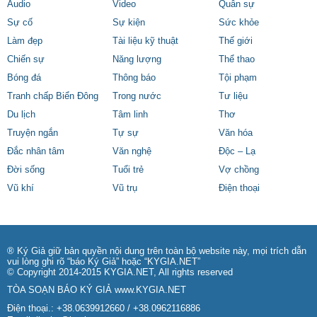
Audio
Video
Quân sự
Sự cố
Sự kiện
Sức khỏe
Làm đẹp
Tài liệu kỹ thuật
Thế giới
Chiến sự
Năng lượng
Thể thao
Bóng đá
Thông báo
Tội phạm
Tranh chấp Biển Đông
Trong nước
Tư liệu
Du lịch
Tâm linh
Thơ
Truyện ngắn
Tự sự
Văn hóa
Đắc nhân tâm
Văn nghệ
Độc – Lạ
Đời sống
Tuổi trẻ
Vợ chồng
Vũ khí
Vũ trụ
Điện thoại
® Ký Giả giữ bản quyền nội dung trên toàn bộ website này, mọi trích dẫn
vui lòng ghi rõ “báo Ký Giả” hoặc “KYGIA.NET”
© Copyright 2014-2015 KYGIA.NET, All rights reserved
TÒA SOẠN BÁO KÝ GIẢ
www.KYGIA.NET
Điện thoại.: +38.0639912660 / +38.0962116886