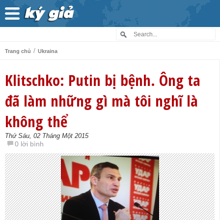
/
Trang chủ
Ukraina
Klitschko: Putin bị bệnh. Ông ta
đã làm những gì mà tôi nghĩ là
không thể
Thứ Sáu, 02 Tháng Một 2015
0 lời bình