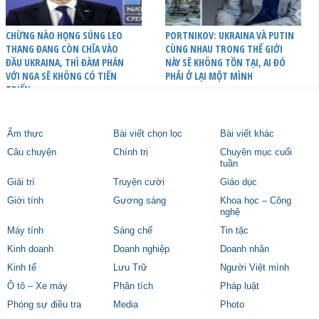
CHỪNG NÀO HỌNG SÚNG LEO
PORTNIKOV: UKRAINA VÀ PUTIN
THANG ĐANG CÒN CHĨA VÀO
CÙNG NHAU TRONG THẾ GIỚI
ĐẦU UKRAINA, THÌ ĐÀM PHÁN
NÀY SẼ KHÔNG TỒN TẠI, AI ĐÓ
VỚI NGA SẼ KHÔNG CÓ TIẾN
PHẢI Ở LẠI MỘT MÌNH
TRIỂN
Ẩm thực
Bài viết chọn lọc
Bài viết khác
Câu chuyện
Chính trị
Chuyên mục cuối
tuần
Giải trí
Truyện cười
Giáo dục
Giới tính
Gương sáng
Khoa học – Công
nghệ
Máy tính
Sáng chế
Tin tặc
Kinh doanh
Doanh nghiệp
Doanh nhân
Kinh tế
Lưu Trữ
Người Việt mình
Ô tô – Xe máy
Phân tích
Pháp luật
Phóng sự điều tra
Media
Photo