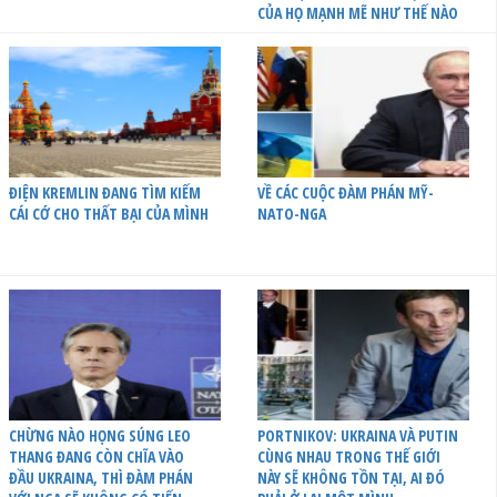
CỦA HỌ MẠNH MẼ NHƯ THẾ NÀO
ĐIỆN KREMLIN ĐANG TÌM KIẾM
VỀ CÁC CUỘC ĐÀM PHÁN MỸ-
CÁI CỚ CHO THẤT BẠI CỦA MÌNH
NATO-NGA
CHỪNG NÀO HỌNG SÚNG LEO
PORTNIKOV: UKRAINA VÀ PUTIN
THANG ĐANG CÒN CHĨA VÀO
CÙNG NHAU TRONG THẾ GIỚI
ĐẦU UKRAINA, THÌ ĐÀM PHÁN
NÀY SẼ KHÔNG TỒN TẠI, AI ĐÓ