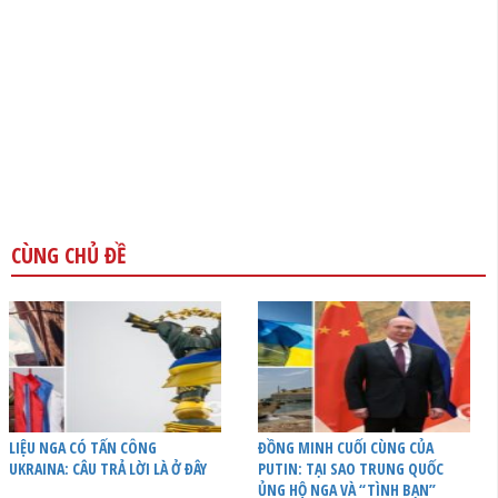
CÙNG CHỦ ĐỀ
LIỆU NGA CÓ TẤN CÔNG
ĐỒNG MINH CUỐI CÙNG CỦA
UKRAINA: CÂU TRẢ LỜI LÀ Ở ĐÂY
PUTIN: TẠI SAO TRUNG QUỐC
ỦNG HỘ NGA VÀ “TÌNH BẠN”