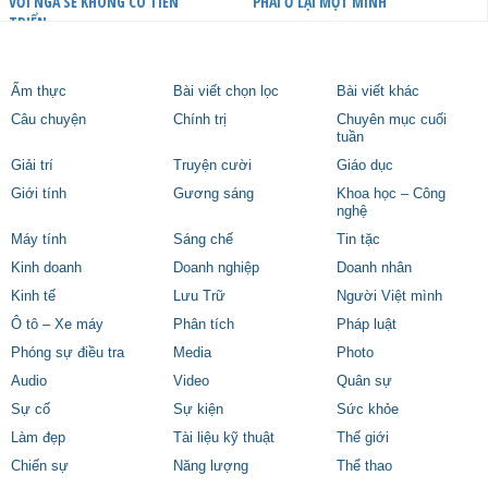
VỚI NGA SẼ KHÔNG CÓ TIẾN
PHẢI Ở LẠI MỘT MÌNH
TRIỂN
Ẩm thực
Bài viết chọn lọc
Bài viết khác
Câu chuyện
Chính trị
Chuyên mục cuối
tuần
Giải trí
Truyện cười
Giáo dục
Giới tính
Gương sáng
Khoa học – Công
nghệ
Máy tính
Sáng chế
Tin tặc
Kinh doanh
Doanh nghiệp
Doanh nhân
Kinh tế
Lưu Trữ
Người Việt mình
Ô tô – Xe máy
Phân tích
Pháp luật
Phóng sự điều tra
Media
Photo
Audio
Video
Quân sự
Sự cố
Sự kiện
Sức khỏe
Làm đẹp
Tài liệu kỹ thuật
Thế giới
Chiến sự
Năng lượng
Thể thao