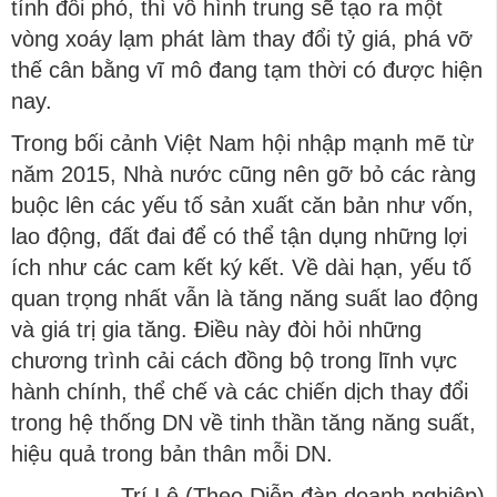
tính đối phó, thì vô hình trung sẽ tạo ra một
vòng xoáy lạm phát làm thay đổi tỷ giá, phá vỡ
thế cân bằng vĩ mô đang tạm thời có được hiện
nay.
Trong bối cảnh Việt Nam hội nhập mạnh mẽ từ
năm 2015, Nhà nước cũng nên gỡ bỏ các ràng
buộc lên các yếu tố sản xuất căn bản như vốn,
lao động, đất đai để có thể tận dụng những lợi
ích như các cam kết ký kết. Về dài hạn, yếu tố
quan trọng nhất vẫn là tăng năng suất lao động
và giá trị gia tăng. Điều này đòi hỏi những
chương trình cải cách đồng bộ trong lĩnh vực
hành chính, thể chế và các chiến dịch thay đổi
trong hệ thống DN về tinh thần tăng năng suất,
hiệu quả trong bản thân mỗi DN.
Trí Lê (Theo Diễn đàn doanh nghiệp)