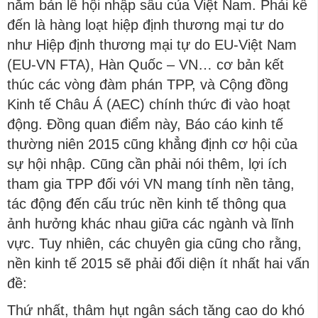
năm bản lề hội nhập sâu của Việt Nam. Phải kể
đến là hàng loạt hiệp định thương mại tư do
như Hiệp định thương mại tự do EU-Việt Nam
(EU-VN FTA), Hàn Quốc – VN… cơ bản kết
thúc các vòng đàm phán TPP, và Cộng đồng
Kinh tế Châu Á (AEC) chính thức đi vào hoạt
động. Đồng quan điểm này, Báo cáo kinh tế
thường niên 2015 cũng khẳng định cơ hội của
sự hội nhập. Cũng cần phải nói thêm, lợi ích
tham gia TPP đối với VN mang tính nền tảng,
tác động đến cấu trúc nền kinh tế thông qua
ảnh hưởng khác nhau giữa các ngành và lĩnh
vực. Tuy nhiên, các chuyên gia cũng cho rằng,
nền kinh tế 2015 sẽ phải đối diện ít nhất hai vấn
đề:
Thứ nhất, thâm hụt ngân sách tăng cao do khó