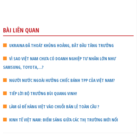
BÀI LIÊN QUAN
UKRAINA ĐÃ THOÁT KHỦNG HOẢNG, BẮT ĐẦU TĂNG TRƯỞNG
VÌ SAO VIỆT NAM CHƯA CÓ DOANH NGHIỆP TƯ NHÂN LỚN NHƯ
SAMSUNG, TOYOTA,...?
NGƯỜI NƯỚC NGOÀI HƯỞNG CHIẾC BÁNH TPP CỦA VIỆT NAM?
TIẾP LỜI BỘ TRƯỞNG BÙI QUANG VINH!
LÀM GÌ ĐỂ HÀNG VIỆT VÀO CHUỖI BÁN LẺ TOÀN CẦU ?
KINH TẾ VIỆT NAM: ĐIỂM SÁNG GIỮA CÁC THỊ TRƯỜNG MỚI NỔI