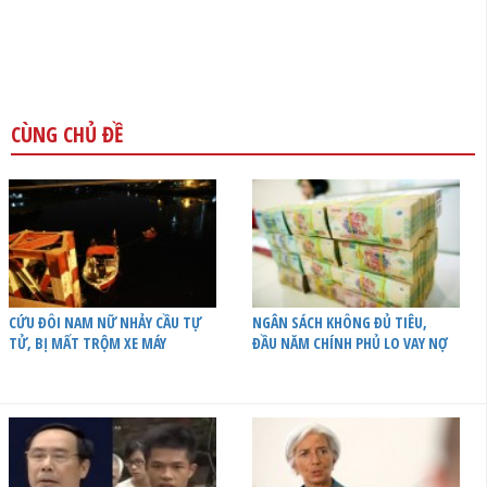
CÙNG CHỦ ĐỀ
CỨU ĐÔI NAM NỮ NHẢY CẦU TỰ
NGÂN SÁCH KHÔNG ĐỦ TIÊU,
TỬ, BỊ MẤT TRỘM XE MÁY
ĐẦU NĂM CHÍNH PHỦ LO VAY NỢ