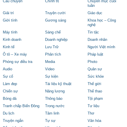
Câu chuyện
Chính trị
Chuyên mục cuối
tuần
Giải trí
Truyện cười
Giáo dục
Giới tính
Gương sáng
Khoa học – Công
nghệ
Máy tính
Sáng chế
Tin tặc
Kinh doanh
Doanh nghiệp
Doanh nhân
Kinh tế
Lưu Trữ
Người Việt mình
Ô tô – Xe máy
Phân tích
Pháp luật
Phóng sự điều tra
Media
Photo
Audio
Video
Quân sự
Sự cố
Sự kiện
Sức khỏe
Làm đẹp
Tài liệu kỹ thuật
Thế giới
Chiến sự
Năng lượng
Thể thao
Bóng đá
Thông báo
Tội phạm
Tranh chấp Biển Đông
Trong nước
Tư liệu
Du lịch
Tâm linh
Thơ
Truyện ngắn
Tự sự
Văn hóa