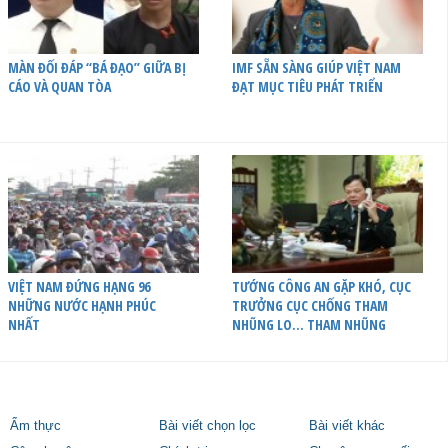
MÀN ĐỐI ĐÁP “BÁ ĐẠO” GIỮA BỊ
IMF SẴN SÀNG GIÚP VIỆT NAM
CÁO VÀ QUAN TÒA
ĐẠT MỤC TIÊU PHÁT TRIỂN
VIỆT NAM ĐỨNG HẠNG 96
TƯỚNG CÔNG AN GẶP KHÓ, CỤC
NHỮNG NƯỚC HẠNH PHÚC
TRƯỞNG CỤC CHỐNG THAM
NHẤT
NHŨNG LO… THAM NHŨNG
Ẩm thực
Bài viết chọn lọc
Bài viết khác