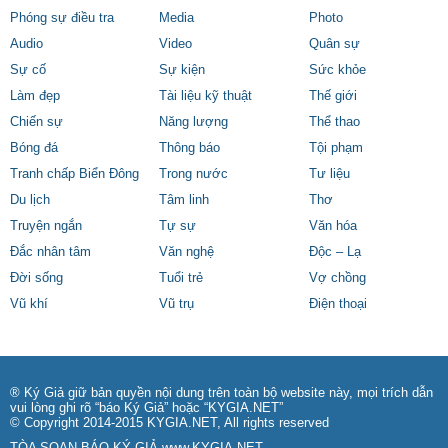
Phóng sự điều tra
Media
Photo
Audio
Video
Quân sự
Sự cố
Sự kiện
Sức khỏe
Làm đẹp
Tài liệu kỹ thuật
Thế giới
Chiến sự
Năng lượng
Thể thao
Bóng đá
Thông báo
Tội phạm
Tranh chấp Biển Đông
Trong nước
Tư liệu
Du lịch
Tâm linh
Thơ
Truyện ngắn
Tự sự
Văn hóa
Đắc nhân tâm
Văn nghệ
Độc – Lạ
Đời sống
Tuổi trẻ
Vợ chồng
Vũ khí
Vũ trụ
Điện thoại
® Ký Giả giữ bản quyền nội dung trên toàn bộ website này, mọi trích dẫn
vui lòng ghi rõ “báo Ký Giả” hoặc “KYGIA.NET”
© Copyright 2014-2015 KYGIA.NET, All rights reserved