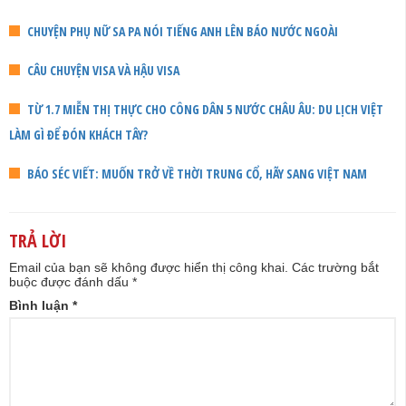
CHUYỆN PHỤ NỮ SA PA NÓI TIẾNG ANH LÊN BÁO NƯỚC NGOÀI
CÂU CHUYỆN VISA VÀ HẬU VISA
TỪ 1.7 MIỄN THỊ THỰC CHO CÔNG DÂN 5 NƯỚC CHÂU ÂU: DU LỊCH VIỆT
LÀM GÌ ĐỂ ĐÓN KHÁCH TÂY?
BÁO SÉC VIẾT: MUỐN TRỞ VỀ THỜI TRUNG CỔ, HÃY SANG VIỆT NAM
TRẢ LỜI
Email của bạn sẽ không được hiển thị công khai.
Các trường bắt
buộc được đánh dấu
*
Bình luận
*