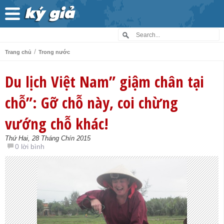
/
Trang chủ
Trong nước
Du lịch Việt Nam” giậm chân tại
chỗ”: Gỡ chỗ này, coi chừng
vướng chỗ khác!
Thứ Hai, 28 Tháng Chín 2015
0 lời bình