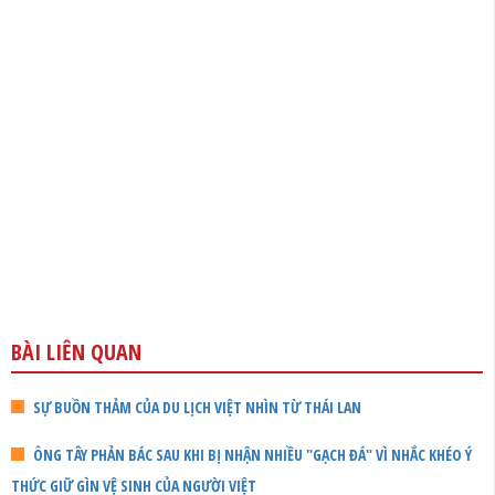
BÀI LIÊN QUAN
SỰ BUỒN THẢM CỦA DU LỊCH VIỆT NHÌN TỪ THÁI LAN
ÔNG TÂY PHẢN BÁC SAU KHI BỊ NHẬN NHIỀU "GẠCH ĐÁ" VÌ NHẮC KHÉO Ý
THỨC GIỮ GÌN VỆ SINH CỦA NGƯỜI VIỆT