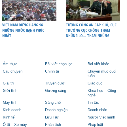
VIỆT NAM ĐỨNG HẠNG 96
TƯỚNG CÔNG AN GẶP KHÓ, CỤC
NHỮNG NƯỚC HẠNH PHÚC
TRƯỞNG CỤC CHỐNG THAM
NHẤT
NHŨNG LO… THAM NHŨNG
Ẩm thực
Bài viết chọn lọc
Bài viết khác
Câu chuyện
Chính trị
Chuyên mục cuối
tuần
Giải trí
Truyện cười
Giáo dục
Giới tính
Gương sáng
Khoa học – Công
nghệ
Máy tính
Sáng chế
Tin tặc
Kinh doanh
Doanh nghiệp
Doanh nhân
Kinh tế
Lưu Trữ
Người Việt mình
Ô tô – Xe máy
Phân tích
Pháp luật