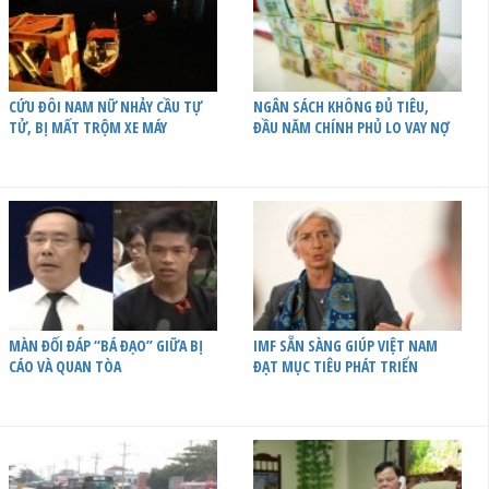
CỨU ĐÔI NAM NỮ NHẢY CẦU TỰ
NGÂN SÁCH KHÔNG ĐỦ TIÊU,
TỬ, BỊ MẤT TRỘM XE MÁY
ĐẦU NĂM CHÍNH PHỦ LO VAY NỢ
MÀN ĐỐI ĐÁP “BÁ ĐẠO” GIỮA BỊ
IMF SẴN SÀNG GIÚP VIỆT NAM
CÁO VÀ QUAN TÒA
ĐẠT MỤC TIÊU PHÁT TRIỂN