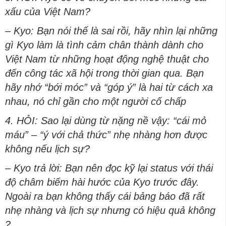
xấu của Việt Nam?
– Kyo: Bạn nói thế là sai rồi, hãy nhìn lại những
gì Kyo làm là tình cảm chân thành dành cho
Việt Nam từ những hoạt động nghệ thuật cho
đến công tác xã hội trong thời gian qua. Bạn
hãy nhớ “bới móc” và “góp ý” là hai từ cách xa
nhau, nó chỉ gần cho một người cố chấp
4. HỎI: Sao lại dùng từ nặng nề vậy: “cái mỏ
máu” – “ý với chả thức” nhẹ nhàng hơn được
không nếu lịch sự?
– Kyo trả lời: Bạn nên đọc kỹ lại status với thái
độ châm biếm hài hước của Kyo trước đây.
Ngoài ra bạn không thấy cái bảng báo đã rất
nhẹ nhàng và lịch sự nhưng có hiệu quả không
?