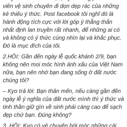
viên vệ sinh chuyên đi dọn dẹp rác của những
kẻ thiếu ý thức. Post facebook tôi nghĩ đó là
hành động tích cực với lời góp ý thẳng thắn
nhất định lan truyền rất nhanh, để những ai có
và không có ý thức cùng nhìn lại và khắc phục.
Đó là mục đích của tôi.
2.HỎI: Gần đến ngày lễ quốc khánh 2/9, bạn
không nên moi móc hình ảnh xấu của Việt Nam
nữa, bạn nên nhớ bạn đang sống ở đất nước
chúng tôi?
– Kyo trả lời: Bạn thân mến, nếu càng gần đến
ngày lễ ý nghĩa của đất nước mình thì ý thức và
tinh thần giữ gìn về sinh phải càng cao để sạch
đẹp chứ bạn. Đúng không?
3. HỎI: Kyo có vẻ chuyên bới móc những cái