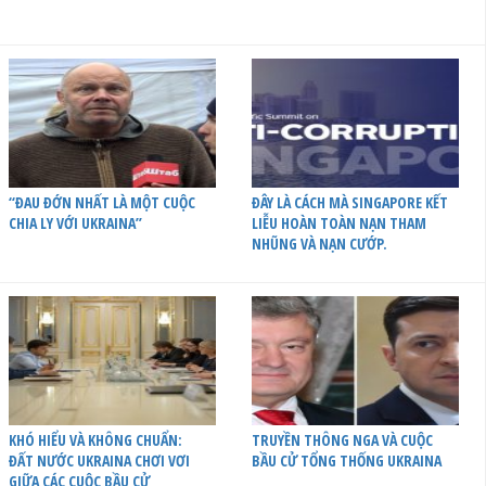
“ĐAU ĐỚN NHẤT LÀ MỘT CUỘC
ĐÂY LÀ CÁCH MÀ SINGAPORE KẾT
CHIA LY VỚI UKRAINA”
LIỄU HOÀN TOÀN NẠN THAM
NHŨNG VÀ NẠN CƯỚP.
KHÓ HIỂU VÀ KHÔNG CHUẨN:
TRUYỀN THÔNG NGA VÀ CUỘC
ĐẤT NƯỚC UKRAINA CHƠI VƠI
BẦU CỬ TỔNG THỐNG UKRAINA
GIỮA CÁC CUỘC BẦU CỬ