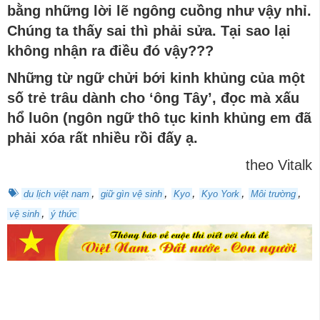
bằng những lời lẽ ngông cuồng như vậy nhỉ.
Chúng ta thấy sai thì phải sửa. Tại sao lại
không nhận ra điều đó vậy???
Những từ ngữ chửi bới kinh khủng của một
số trẻ trâu dành cho ‘ông Tây’, đọc mà xấu
hổ luôn (ngôn ngữ thô tục kinh khủng em đã
phải xóa rất nhiều rồi đấy ạ.
theo Vitalk
,
,
,
,
,
du lịch việt nam
giữ gìn vệ sinh
Kyo
Kyo York
Môi trường
,
vệ sinh
ý thức