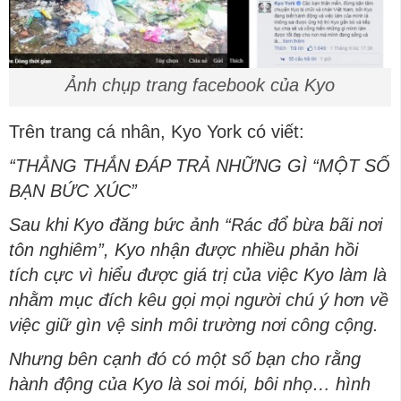
Ảnh chụp trang facebook của Kyo
Trên trang cá nhân, Kyo York có viết:
“THẲNG THẮN ĐÁP TRẢ NHỮNG GÌ “MỘT SỐ
BẠN BỨC XÚC”
Sau khi Kyo đăng bức ảnh “Rác đổ bừa bãi nơi
tôn nghiêm”, Kyo nhận được nhiều phản hồi
tích cực vì hiểu được giá trị của việc Kyo làm là
nhằm mục đích kêu gọi mọi người chú ý hơn về
việc giữ gìn vệ sinh môi trường nơi công cộng.
Nhưng bên cạnh đó có một số bạn cho rằng
hành động của Kyo là soi mói, bôi nhọ… hình