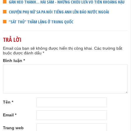
GÂN HEO THÀNH... HẢI SÂM - NHỮNG CHIÊU LỪA VÔ TIỀN KHOÁNG HẬU
CHUYỆN PHỤ NỮ SA PA NÓI TIẾNG ANH LÊN BÁO NƯỚC NGOÀI
“SÁT THỦ” THẦM LẶNG Ở TRUNG QUỐC
TRẢ LỜI
Email của bạn sẽ không được hiển thị công khai.
Các trường bắt
buộc được đánh dấu
*
Bình luận
*
Tên
*
Email
*
Trang web