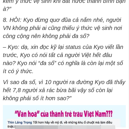
kém ý thức vệ sinh khi đất nước thanh bình bạn
à?”
8. HỎI: Kyo đừng quơ đũa cả nắm nhé, người
VN không phải ai cũng thiếu ý thức vệ sinh nơi
công cộng nên không phải đa số?
– Kyo: dạ, xin đọc kỹ lại status của Kyo viết lần
trước, Kyo có nói tất cả người Việt hết đâu
nào? Kyo nói “đa số” có nghĩa là còn lại một số
ít có ý thức.
Vì sao đa số, vì 10 người ra đường Kyo đã thấy
hết 7,8 người xả rác bừa bãi vậy số còn lại
không phải số ít hơn sao?”