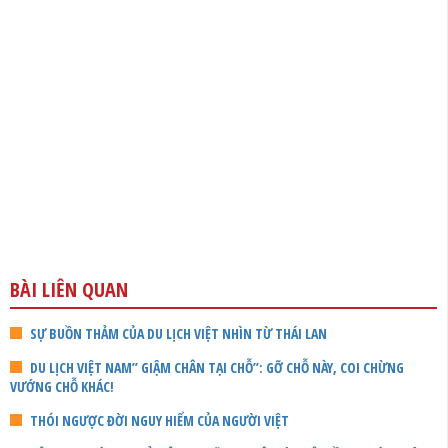
BÀI LIÊN QUAN
SỰ BUỒN THẢM CỦA DU LỊCH VIỆT NHÌN TỪ THÁI LAN
DU LỊCH VIỆT NAM” GIẬM CHÂN TẠI CHỖ”: GỠ CHỖ NÀY, COI CHỪNG
VƯỚNG CHỖ KHÁC!
THÓI NGƯỢC ĐỜI NGUY HIỂM CỦA NGƯỜI VIỆT