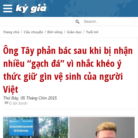
/
/
/
/
Trang chủ
Câu chuyện
Đời sống
Giáo dục
Tuổi trẻ
Ông Tây phản bác sau khi bị nhận
nhiều “gạch đá” vì nhắc khéo ý
thức giữ gìn vệ sinh của người
Việt
Thứ Bảy, 05 Tháng Chín 2015
0 lời bình