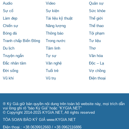
Audio
Video
Quân sự
Sự cố
Sự kiện
Sức khỏe
Làm đẹp
Tài liệu kỹ thuật
Thế giới
Chiến sự
Năng lượng
Thể thao
Bóng đá
Thông báo
Tội phạm
Tranh chấp Biển Đông
Trong nước
Tư liệu
Du lịch
Tâm linh
Thơ
Truyện ngắn
Tự sự
Văn hóa
Đắc nhân tâm
Văn nghệ
Độc – Lạ
Đời sống
Tuổi trẻ
Vợ chồng
Vũ khí
Vũ trụ
Điện thoại
® Ký Giả giữ bản quyền nội dung trên toàn bộ website này, mọi trích dẫn
vui lòng ghi rõ “báo Ký Giả” hoặc “KYGIA.NET”
© Copyright 2014-2015 KYGIA.NET, All rights reserved
TÒA SOẠN BÁO KÝ GIẢ
www.KYGIA.NET
Điện thoại.: +38.0639912660 / +38.0962116886