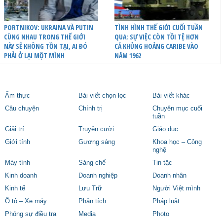
PORTNIKOV: UKRAINA VÀ PUTIN
TÌNH HÌNH THẾ GIỚI CUỐI TUẦN
CÙNG NHAU TRONG THẾ GIỚI
QUA: SỰ VIỆC CÒN TỒI TỆ HƠN
NÀY SẼ KHÔNG TỒN TẠI, AI ĐÓ
CẢ KHỦNG HOẢNG CARIBE VÀO
PHẢI Ở LẠI MỘT MÌNH
NĂM 1962
Ẩm thực
Bài viết chọn lọc
Bài viết khác
Câu chuyện
Chính trị
Chuyên mục cuối
tuần
Giải trí
Truyện cười
Giáo dục
Giới tính
Gương sáng
Khoa học – Công
nghệ
Máy tính
Sáng chế
Tin tặc
Kinh doanh
Doanh nghiệp
Doanh nhân
Kinh tế
Lưu Trữ
Người Việt mình
Ô tô – Xe máy
Phân tích
Pháp luật
Phóng sự điều tra
Media
Photo