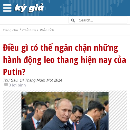
/
/
Trang chủ
Chính trị
Phân tích
Điều gì có thể ngăn chặn những
hành động leo thang hiện nay của
Putin?
Thứ Sáu, 14 Tháng Mười Một 2014
0 lời bình