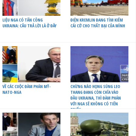
LIỆU NGA CÓ TẤN CÔNG
ĐIỆN KREMLIN ĐANG TÌM KIẾM
UKRAINA: CÂU TRẢ LỜI LÀ Ở ĐÂY
CÁI CỚ CHO THẤT BẠI CỦA MÌNH
VỀ CÁC CUỘC ĐÀM PHÁN MỸ-
CHỪNG NÀO HỌNG SÚNG LEO
NATO-NGA
THANG ĐANG CÒN CHĨA VÀO
ĐẦU UKRAINA, THÌ ĐÀM PHÁN
VỚI NGA SẼ KHÔNG CÓ TIẾN
TRIỂN