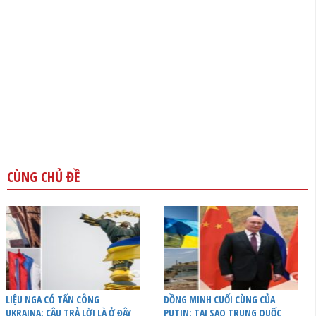
CÙNG CHỦ ĐỀ
LIỆU NGA CÓ TẤN CÔNG
ĐỒNG MINH CUỐI CÙNG CỦA
UKRAINA: CÂU TRẢ LỜI LÀ Ở ĐÂY
PUTIN: TẠI SAO TRUNG QUỐC