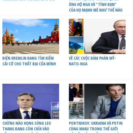
ỦNG HỘ NGA VÀ “TÌNH BẠN”
CỦA HỌ MẠNH MẼ NHƯ THẾ NÀO
ĐIỆN KREMLIN ĐANG TÌM KIẾM
VỀ CÁC CUỘC ĐÀM PHÁN MỸ-
CÁI CỚ CHO THẤT BẠI CỦA MÌNH
NATO-NGA
CHỪNG NÀO HỌNG SÚNG LEO
PORTNIKOV: UKRAINA VÀ PUTIN
THANG ĐANG CÒN CHĨA VÀO
CÙNG NHAU TRONG THẾ GIỚI