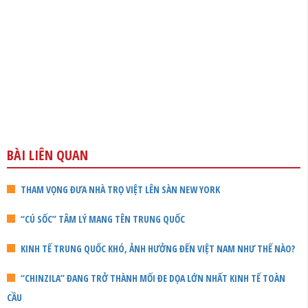
BÀI LIÊN QUAN
THAM VỌNG ĐƯA NHÀ TRỌ VIỆT LÊN SÀN NEW YORK
“CÚ SỐC” TÂM LÝ MANG TÊN TRUNG QUỐC
KINH TẾ TRUNG QUỐC KHÓ, ẢNH HƯỞNG ĐẾN VIỆT NAM NHƯ THẾ NÀO?
“CHINZILA” ĐANG TRỞ THÀNH MỐI ĐE DỌA LỚN NHẤT KINH TẾ TOÀN
CẦU