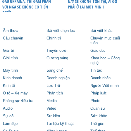
ĐẦU UKRAINA, THÌ ĐÀM PHÁN
NÀY SẼ KHÔNG TỒN TẠI, AI ĐÓ
VỚI NGA SẼ KHÔNG CÓ TIẾN
PHẢI Ở LẠI MỘT MÌNH
TRIỂN
Ẩm thực
Bài viết chọn lọc
Bài viết khác
Câu chuyện
Chính trị
Chuyên mục cuối
tuần
Giải trí
Truyện cười
Giáo dục
Giới tính
Gương sáng
Khoa học – Công
nghệ
Máy tính
Sáng chế
Tin tặc
Kinh doanh
Doanh nghiệp
Doanh nhân
Kinh tế
Lưu Trữ
Người Việt mình
Ô tô – Xe máy
Phân tích
Pháp luật
Phóng sự điều tra
Media
Photo
Audio
Video
Quân sự
Sự cố
Sự kiện
Sức khỏe
Làm đẹp
Tài liệu kỹ thuật
Thế giới