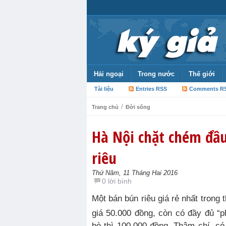
Hải ngoại
Trong nước
Thế giới
Tài liệu
Entries RSS
Comments R
/
Trang chủ
Đời sống
Hà Nội chặt chém đầ
riêu
Thứ Năm, 11 Tháng Hai 2016
0 lời bình
Một bán bún riêu giá rẻ nhất trong thời điểm này được bán với
giá 50.000 đồng, còn có đầy đủ “ph
bò thì 100.000 đồng. Thậm chí, có