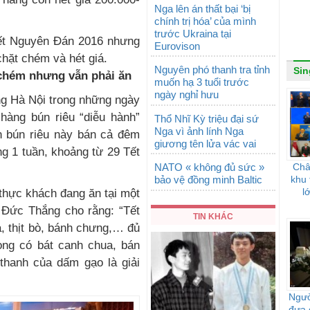
Nga lên án thất bại ‘bị
chính trị hóa’ của mình
trước Ukraina tại
ết Nguyên Đán 2016 nhưng
Eurovison
chặt chém và hét giá.
Nguyên phó thanh tra tỉnh
Sin
 chém nhưng vẫn phải ăn
muốn hạ 3 tuổi trước
ngày nghỉ hưu
g Hà Nội trong những ngày
hàng bún riêu “diễu hành”
Thổ Nhĩ Kỳ triệu đại sứ
Nga vì ảnh lính Nga
án bún riêu này bán cả đêm
giương tên lửa vác vai
g 1 tuần, khoảng từ 29 Tết
NATO « không đủ sức »
Châ
bảo vệ đồng minh Baltic
khu 
l
thực khách đang ăn tại một
n Đức Thắng cho rằng: “Tết
TIN KHÁC
 gà, thịt bò, bánh chưng,… đủ
ng có bát canh chua, bán
 thanh của dấm gạo là giải
Ngườ
đưa 