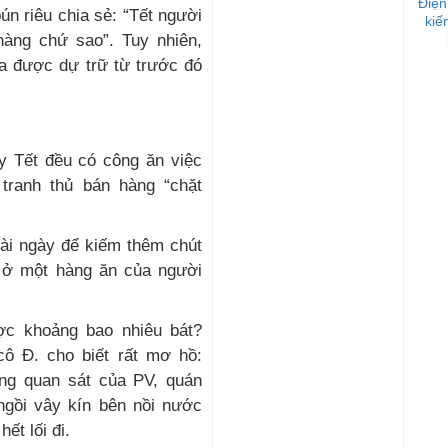
Điện
ún riêu chia sẻ: “Tết người
kiế
hàng chứ sao”. Tuy nhiên,
ua được dự trữ từ trước đó
y Tết đều có công ăn việc
 tranh thủ bán hàng “chặt
vài ngày để kiếm thêm chút
uê ở một hàng ăn của người
ợc khoảng bao nhiêu bát?
cô Đ. cho biết rất mơ hồ:
ưng quan sát của PV, quán
ngồi vây kín bên nồi nước
ết lối đi.