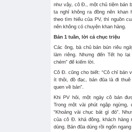
như vậy, cô Đ., một chủ tiệm bán b
ta nghỉ không ra đồng nên khan 
theo tìm hiểu của PV, thì nguồn c
nên không có chuyện khan hàng.
Bán 1 tuần, lời cả chục triệu
Các ông, bà chủ bán bún riêu ngà
làm riêng. Nhưng đến Tết họ lại
chém” để kiếm lời.
Cô Đ. cũng cho biết: “Cô chỉ bán 
ít thôi, đồ đạc, bán đũa là đi th
quen về bán”.
Khi PV hỏi, một ngày cô bán đư
Trong một vài phút ngập ngừng, 
“Khoảng vài chục bát gì đó”. Nh
của cô Đ. khá đông, khách hàng 
dùng. Bán đũa dùng rồi ngổn ngang h