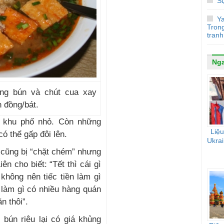
S
Y
Tron
tranh
Ng
ọng bún và chút cua xay
 đồng/bát.
g khu phố nhỏ. Còn những
Liệu
có thể gấp đôi lên.
Ukrai
 cũng bị “chặt chém” nhưng
n cho biết: “Tết thì cái gì
 không nên tiếc tiền làm gì
 làm gì có nhiều hàng quán
 thôi”.
 bún riêu lại có giá khủng