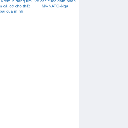
 Kremlin đang tìm
Về các cuộc đàm phán
m cái cớ cho thất
Mỹ-NATO-Nga
bại của mình