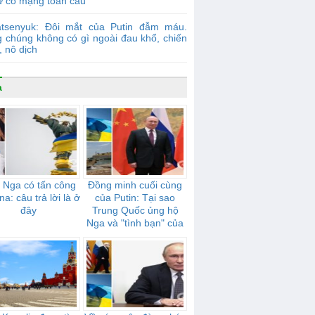
ự cố mạng toàn cầu
atsenyuk: Đôi mắt của Putin đẫm máu.
g chúng không có gì ngoài đau khổ, chiến
, nô dịch
a
 Nga có tấn công
Đồng minh cuối cùng
na: câu trả lời là ở
của Putin: Tại sao
đây
Trung Quốc ủng hộ
Nga và "tình bạn" của
họ mạnh mẽ như thế
nào