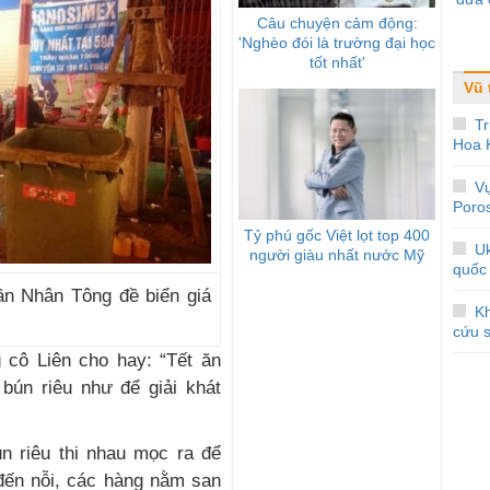
Câu chuyện cảm động:
'Nghèo đói là trường đại học
tốt nhất'
Vũ 
Tr
Hoa 
V
Poros
Tỷ phú gốc Việt lọt top 400
Uk
người giàu nhất nước Mỹ
quốc 
ần Nhân Tông đề biển giá
Kh
cứu s
cô Liên cho hay: “Tết ăn
 bún riêu như để giải khát
ún riêu thi nhau mọc ra để
đến nỗi, các hàng nằm san