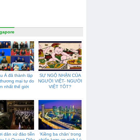
gapore
u Á đã thành lập
SỰ NGỘ NHẬN CỦA
thương mại tự do
NGƯỜI VIỆT- NGƯỜI
ớn nhất thế giới
VIỆT TỐT?
i dân xứ đảo tiễn
‘Kiềng ba chân’ trong
cụ Lý Quang Diệu
chiến lược an ninh Lý