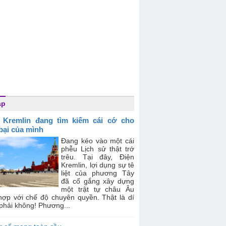
áp
 Kremlin đang tìm kiếm cái cớ cho
 bại của mình
Đang kéo vào một cái
phễu Lịch sử thật trớ
trêu. Tại đây, Điện
Kremlin, lợi dụng sự tê
liệt của phương Tây
đã cố gắng xây dựng
một trật tự châu Âu
hợp với chế độ chuyên quyền. Thật là dí
phải không! Phương...