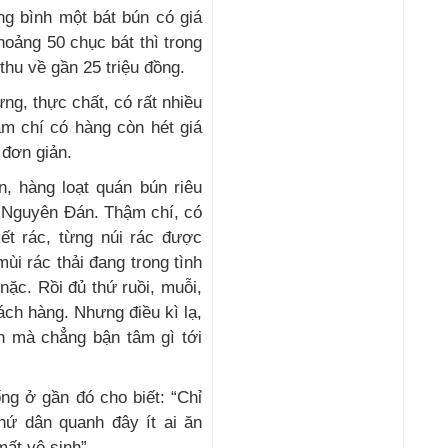
ung bình một bát bún có giá
oảng 50 chục bát thì trong
thu về gần 25 triệu đồng.
ng, thực chất, có rất nhiều
hậm chí có hàng còn hét giá
 đơn giản.
, hàng loạt quán bún riêu
 Nguyên Đán. Thậm chí, có
ết rác, từng núi rác được
mùi rác thải đang trong tình
ặc. Rồi đủ thứ ruồi, muỗi,
ch hàng. Nhưng điều kì lạ,
h mà chẳng bận tâm gì tới
ng ở gần đó cho biết: “Chỉ
chứ dân quanh đây ít ai ăn
mất vệ sinh”.