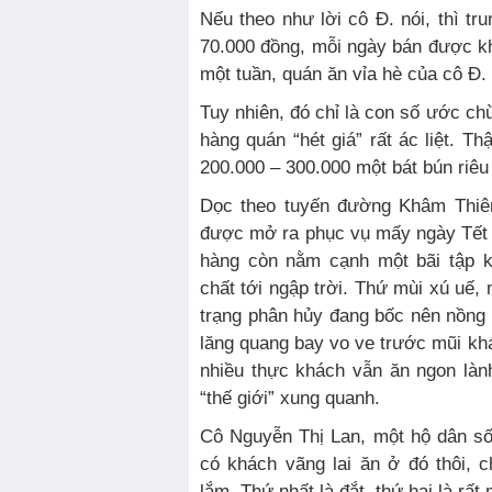
Nếu theo như lời cô Đ. nói, thì tr
70.000 đồng, mỗi ngày bán được kh
một tuần, quán ăn vỉa hè của cô Đ. 
Tuy nhiên, đó chỉ là con số ước chừ
hàng quán “hét giá” rất ác liệt. T
200.000 – 300.000 một bát bún riêu
Dọc theo tuyến đường Khâm Thiên
được mở ra phục vụ mấy ngày Tết
hàng còn nằm cạnh một bãi tập k
chất tới ngập trời. Thứ mùi xú uế, 
trạng phân hủy đang bốc nên nồng n
lăng quang bay vo ve trước mũi khá
nhiều thực khách vẫn ăn ngon làn
“thế giới” xung quanh.
Cô Nguyễn Thị Lan, một hộ dân số
có khách vãng lai ăn ở đó thôi, 
lắm. Thứ nhất là đắt, thứ hai là rất 