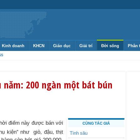
Kinh doanh
KHCN
Giáo dục
Giải trí
Đời sống
Phân 
SS
u năm: 200 ngàn một bát bún
CÙNG TÁC GIẢ
ụ kiện” như giò, đậu, thịt
Tình sâu
 hàng còn hét giá 200.000-