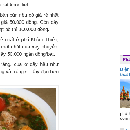
rất khốc liệt.
bán bún riêu có giá rẻ nhất
 giá 50.000 đồng. Còn đầy
hịt bò thì 100.000 đồng.
 rẻ nhất ở phố Khâm Thiên,
i một chút cua xay nhuyễn.
 lấy 50.000 ngàn đồng/bát.
Ph
ê rằng, cua ở đây hầu như
Điện
ng và trông sẽ đầy đặn hơn
thất
phù 
dỏm 