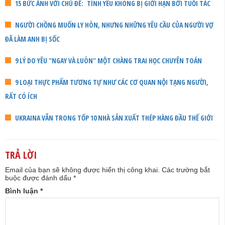
15 BỨC ẢNH VỚI CHỦ ĐỀ: TÌNH YÊU KHÔNG BỊ GIỚI HẠN BỞI TUỔI TÁC
NGƯỜI CHỒNG MUỐN LY HÔN, NHƯNG NHỮNG YÊU CẦU CỦA NGƯỜI VỢ
ĐÃ LÀM ANH BỊ SỐC
9 LÝ DO YÊU "NGAY VÀ LUÔN" MỘT CHÀNG TRAI HỌC CHUYÊN TOÁN
9 LOẠI THỰC PHẨM TƯƠNG TỰ NHƯ CÁC CƠ QUAN NỘI TẠNG NGƯỜI,
RẤT CÓ ÍCH
UKRAINA VẪN TRONG TỐP 10 NHÀ SẢN XUẤT THÉP HÀNG ĐẦU THẾ GIỚI
TRẢ LỜI
Email của bạn sẽ không được hiển thị công khai.
Các trường bắt
buộc được đánh dấu
*
Bình luận
*