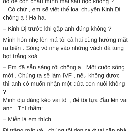
đó để con cháu mình mai sau đọc không ?
– Có chứ , em sẽ viết thể loại chuyện Kinh Dị
chồng ạ ! Ha ha.
– Kinh Dị trước khi gặp anh đúng không ?
Minh hôn nhẹ lên má tôi cả hai cùng hướng mắt
ra biển . Sóng vỗ nhẹ vào những vách đá tung
bọt trắng xoá .
– Em đã sẵn sàng rồi chồng ạ . Một cuộc sống
mới . Chúng ta sẽ làm IVF , nếu không được
thì anh có muốn nhận một đứa con nuôi không
?
Minh dịu dàng kéo vai tôi , để tôi tựa đầu lên vai
anh . Thì thầm:
– Miễn là em thích .
Đi trăng mật về , chúng tôi dọn ra ở tại căn nhà