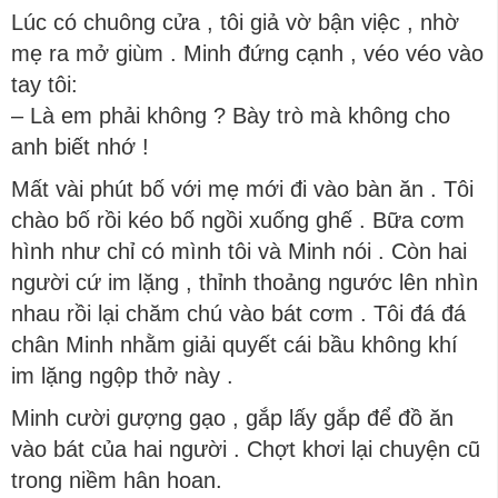
Lúc có chuông cửa , tôi giả vờ bận việc , nhờ
mẹ ra mở giùm . Minh đứng cạnh , véo véo vào
tay tôi:
– Là em phải không ? Bày trò mà không cho
anh biết nhớ !
Mất vài phút bố với mẹ mới đi vào bàn ăn . Tôi
chào bố rồi kéo bố ngồi xuống ghế . Bữa cơm
hình như chỉ có mình tôi và Minh nói . Còn hai
người cứ im lặng , thỉnh thoảng ngước lên nhìn
nhau rồi lại chăm chú vào bát cơm . Tôi đá đá
chân Minh nhằm giải quyết cái bầu không khí
im lặng ngộp thở này .
Minh cười gượng gạo , gắp lấy gắp để đồ ăn
vào bát của hai người . Chợt khơi lại chuyện cũ
trong niềm hân hoan.