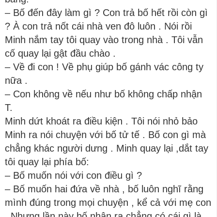
– Bố đến đây làm gì ? Con trả bố hết rồi còn gì
? À con trả nốt cái nhà ven đô luôn . Nói rồi
Minh nắm tay tôi quay vào trong nhà . Tôi vẫn
cố quay lại gật đầu chào .
– Về đi con ! Về phụ giúp bố gánh vác công ty
nữa .
– Con không về nếu như bố không chấp nhận
T.
Minh dứt khoát ra điều kiện . Tôi nói nhỏ bảo
Minh ra nói chuyện với bố tử tế . Bố con gì mà
chẳng khác người dưng . Minh quay lại ,dắt tay
tôi quay lại phía bố:
– Bố muốn nói với con điều gì ?
– Bố muốn hai đứa về nhà , bố luôn nghĩ rằng
mình đúng trong mọi chuyện , kể cả với mẹ con
. Nhưng lần này bố nhận ra chẳng có cái gì là