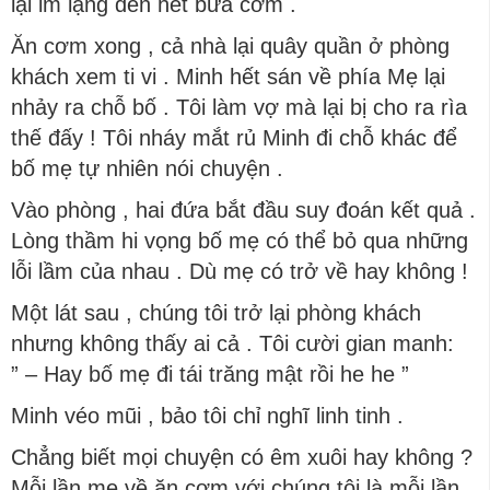
lại im lặng đến hết bữa cơm .
Ăn cơm xong , cả nhà lại quây quần ở phòng
khách xem ti vi . Minh hết sán về phía Mẹ lại
nhảy ra chỗ bố . Tôi làm vợ mà lại bị cho ra rìa
thế đấy ! Tôi nháy mắt rủ Minh đi chỗ khác để
bố mẹ tự nhiên nói chuyện .
Vào phòng , hai đứa bắt đầu suy đoán kết quả .
Lòng thầm hi vọng bố mẹ có thể bỏ qua những
lỗi lầm của nhau . Dù mẹ có trở về hay không !
Một lát sau , chúng tôi trở lại phòng khách
nhưng không thấy ai cả . Tôi cười gian manh:
” – Hay bố mẹ đi tái trăng mật rồi he he ”
Minh véo mũi , bảo tôi chỉ nghĩ linh tinh .
Chẳng biết mọi chuyện có êm xuôi hay không ?
Mỗi lần mẹ về ăn cơm với chúng tôi là mỗi lần