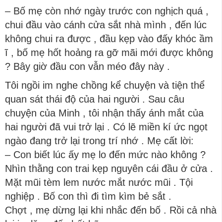
– Bố mẹ còn nhớ ngày trước con nghịch quá ,
chui đầu vào cánh cửa sắt nhà mình , đến lúc
không chui ra được , đầu kẹp vào đấy khóc ầm
ĩ , bố mẹ hốt hoảng ra gỡ mãi mới được không
? Bây giờ đầu con vẫn méo đây này .
Tôi ngồi im nghe chồng kể chuyện và tiện thể
quan sát thái độ của hai người . Sau câu
chuyện của Minh , tôi nhận thấy ánh mắt của
hai người đã vui trở lại . Có lẽ miền kí ức ngọt
ngào đang trở lại trong trí nhớ . Mẹ cất lời:
– Con biết lúc ấy mẹ lo đến mức nào không ?
Nhìn thằng con trai kẹp nguyên cái đầu ở cửa .
Mặt mũi tèm lem nước mắt nước mũi . Tội
nghiệp . Bố con thì đi tìm kìm bẻ sắt .
Chợt , mẹ dừng lại khi nhắc đến bố . Rồi cả nhà