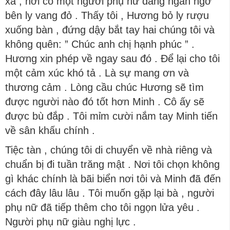
xa , nơi có một người phụ nữ đang ngẩn ngơ
bên ly vang đỏ . Thấy tôi , Hương bỏ ly rượu
xuống bàn , đứng dậy bắt tay hai chúng tôi và
không quên: ” Chúc anh chị hạnh phúc ” .
Hương xin phép về ngay sau đó . Để lại cho tôi
một cảm xúc khó tả . Là sự mang ơn và
thương cảm . Lòng cầu chúc Hương sẽ tìm
được người nào đó tốt hơn Minh . Cô ấy sẽ
được bù đắp . Tôi mỉm cười nắm tay Minh tiến
về sân khấu chính .
Tiệc tàn , chúng tôi di chuyển về nhà riêng và
chuẩn bị đi tuần trăng mật . Nơi tôi chọn không
gì khác chính là bãi biển nơi tôi và Minh đã đến
cách đây lâu lâu . Tôi muốn gặp lại bà , người
phụ nữ đã tiếp thêm cho tôi ngọn lửa yêu .
Người phụ nữ giàu nghị lực .