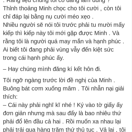
. Rằng liệu chúng tôi có đang làm đúng ?
Thỉnh thoảng Minh chọc cho tôi cười , còn tôi
chỉ đáp lại bằng nụ cười méo xẹo .
Nhiều người sẽ nói tôi trước phải tu mười mấy
kiếp thì kiếp này tôi mới gặp được Minh . Và
rằng tôi là người quá may mắn và hạnh phúc .
Ai biết tôi đang phải vùng vẫy đến kiệt sức
trong cái hạnh phúc ấy.
– Hay chúng mình đăng kí kết hôn đi.
Tôi ngỡ ngàng trước lời đề nghị của Minh .
Buông bát cơm xuống mâm . Tôi nhẫn nại giải
thích:
– Cái này phải nghĩ kĩ nhé ! Ký vào tờ giấy ấy
đơn giản nhưng mà sau đấy là bao nhiêu thứ
phải đổ lên đầu cả hai . Rồi muốn xa nhau lại
phải trải qua hàng trăm thứ thủ tục . Vả lại , tôi