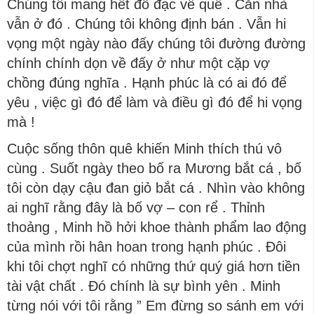
Chúng tôi mang hết đồ đạc về quê . Căn nhà
vẫn ở đó . Chúng tôi không định bán . Vẫn hi
vọng một ngày nào đấy chúng tôi đường đường
chính chính dọn về đấy ở như một cặp vợ
chồng đúng nghĩa . Hạnh phúc là có ai đó để
yêu , việc gì đó để làm và điều gì đó để hi vọng
mà !
Cuộc sống thôn quê khiến Minh thích thú vô
cùng . Suốt ngày theo bố ra Mương bắt cá , bố
tôi còn dạy cậu đan giỏ bắt cá . Nhìn vào không
ai nghĩ rằng đây là bố vợ – con rể . Thỉnh
thoảng , Minh hồ hởi khoe thành phẩm lao động
của mình rồi hân hoan trong hạnh phúc . Đôi
khi tôi chợt nghĩ có những thứ quý giá hơn tiền
tài vật chất . Đó chính là sự bình yên . Minh
từng nói với tôi rằng ” Em đừng so sánh em với