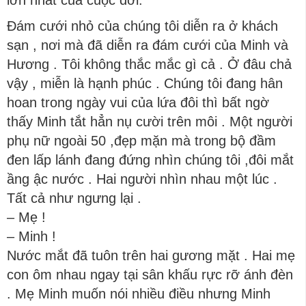
lớn nhất của cuộc đời.
Đám cưới nhỏ của chúng tôi diễn ra ở khách
sạn , nơi mà đã diễn ra đám cưới của Minh và
Hương . Tôi không thắc mắc gì cả . Ở đâu chả
vậy , miễn là hạnh phúc . Chúng tôi đang hân
hoan trong ngày vui của lứa đôi thì bất ngờ
thấy Minh tắt hẳn nụ cười trên môi . Một người
phụ nữ ngoài 50 ,đẹp mặn mà trong bộ đầm
đen lấp lánh đang đứng nhìn chúng tôi ,đôi mắt
ầng ậc nước . Hai người nhìn nhau một lúc .
Tất cả như ngưng lại .
– Mẹ !
– Minh !
Nước mắt đã tuôn trên hai gương mặt . Hai mẹ
con ôm nhau ngay tại sân khấu rực rỡ ánh đèn
. Mẹ Minh muốn nói nhiều điều nhưng Minh