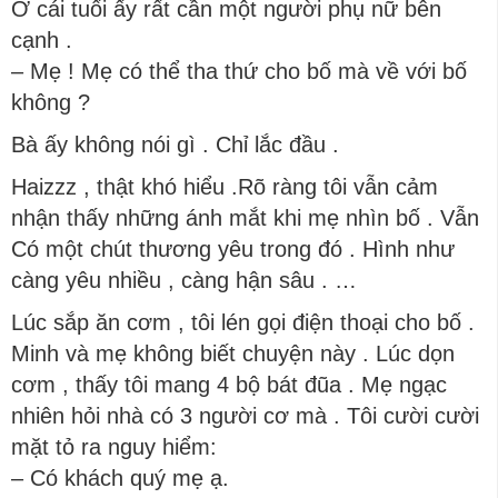
Ở cái tuổi ấy rất cần một người phụ nữ bên
cạnh .
– Mẹ ! Mẹ có thể tha thứ cho bố mà về với bố
không ?
Bà ấy không nói gì . Chỉ lắc đầu .
Haizzz , thật khó hiểu .Rõ ràng tôi vẫn cảm
nhận thấy những ánh mắt khi mẹ nhìn bố . Vẫn
Có một chút thương yêu trong đó . Hình như
càng yêu nhiều , càng hận sâu . …
Lúc sắp ăn cơm , tôi lén gọi điện thoại cho bố .
Minh và mẹ không biết chuyện này . Lúc dọn
cơm , thấy tôi mang 4 bộ bát đũa . Mẹ ngạc
nhiên hỏi nhà có 3 người cơ mà . Tôi cười cười
mặt tỏ ra nguy hiểm:
– Có khách quý mẹ ạ.