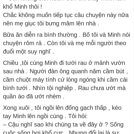
khổ Minh thôi !
Chắc không muốn tiếp tục câu chuyện này nữa
nên mẹ giục tôi bưng mâm lên nhà .
Bữa ăn diễn ra bình thường . Bố tôi và Minh nói
chuyện rôm rả . Còn tôi và mẹ mỗi người theo
đuổi một suy nghĩ .
Chiều ,tôi cùng Minh đi tưới rau ở mảnh vườn
sau nhà . Người đàn ông quanh năm cầm bút ,
cầm chuột máy tính cứ lóng ngóng khi cầm cái
bình tưới . Nhìn tội nghiệp . Rau chưa ướt mà
quần áo đã ướt nhèm .
Xong xuôi , tôi ngồi lên đống gạch thấp , kéo
tay Minh lên ngồi cùng . Tôi hỏi:
– Cậu nghĩ sao khi chúng ta về đây ở ? Sống
cuộc sống hơi khổ cực . Nhưng đổi lại là sự