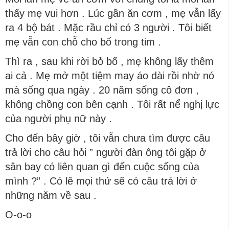
thấy mẹ vui hơn . Lúc gần ăn cơm , mẹ vẫn lấy
ra 4 bộ bát . Mặc rầu chỉ có 3 người . Tôi biết
mẹ vẫn con chỗ cho bố trong tim .
Thì ra , sau khi rời bỏ bố , mẹ không lấy thêm
ai cả . Mẹ mở một tiệm may áo dài rồi nhờ nó
mà sống qua ngày . 20 năm sống cô đơn ,
không chồng con bên cạnh . Tôi rất nể nghị lực
của người phụ nữ này .
Cho đến bây giờ , tôi vẫn chưa tìm được câu
trả lời cho câu hỏi ” người đàn ông tôi gặp ở
sân bay có liên quan gì đến cuộc sống của
mình ?” . Có lẽ mọi thứ sẽ có câu trả lời ở
những năm về sau .
O-o-o