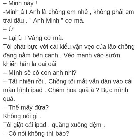
– Minh này !
-Minh á ! Anh là chồng em nhé , không phải em
trai đâu . ” Anh Minh ” cơ mà.
– Ừ
– Lại ừ ! Vâng cơ mà.
Tôi phát bực với cái kiểu vặn vẹo của lão chồng
đang nằm bên cạnh . Véo mạnh vào sườn
khiến hắn la oai oái
– Mình sẽ có con anh nhỉ?
– Tất nhiên rồi . Chồng tôi mắt vẫn dán vào cái
màn hình ipad . Chém hoa quả à ? Bực mình
quá.
– Thế mấy đứa?
Không nói gì .
Tôi giật cái ipad , quăng xuống đệm .
– Có nói không thì bảo?