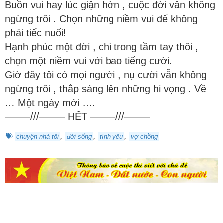
Buồn vui hay lúc giận hờn , cuộc đời vẫn không
ngừng trôi . Chọn những niềm vui để không
phải tiếc nuối!
Hạnh phúc một đời , chỉ trong tầm tay thôi ,
chọn một niềm vui với bao tiếng cười.
Giờ đây tôi có mọi người , nụ cười vẫn không
ngừng trôi , thắp sáng lên những hi vọng . Về
… Một ngày mới ….
——–///——– HẾT ——–///——–
,
,
,
chuyện nhà tôi
đời sống
tình yêu
vợ chồng