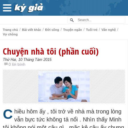
/
/
/
/
/
/
Trang chủ
Bài viết khác
Đời sống
Truyện ngắn
Tuổi trẻ
Văn nghệ
Vợ chồng
Chuyện nhà tôi (phần cuối)
Thứ Hai, 10 Tháng Tám 2015
0 lời bình
C
hiều hôm ấy , tôi trở về nhà mà trong lòng
vẫn bực tức không tả nổi . Nhìn thấy Minh
tôi không nói một câu gì , mặc kệ cậu ấy chưng