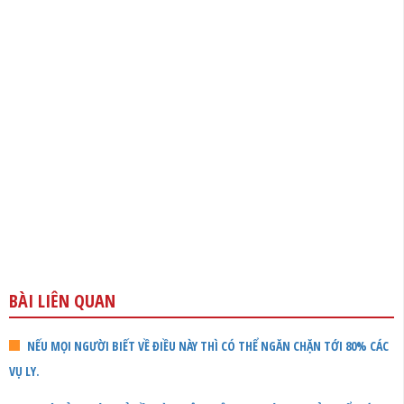
BÀI LIÊN QUAN
NẾU MỌI NGƯỜI BIẾT VỀ ĐIỀU NÀY THÌ CÓ THỂ NGĂN CHẶN TỚI 80% CÁC
VỤ LY.