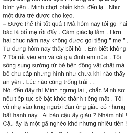
bình yên . Minh chợt phấn khởi đến lạ . Như
một đứa trẻ được cho kẹo.
– Được thế thì tốt quá ! Mà hôm nay tôi gọi hai
bác là bố mẹ rồi đấy . Cảm giác lạ lắm . Hơn
hai chục năm nay không được gọi tiếng ” mẹ ” .
Tự dưng hôm nay thấy bồi hồi . Em biết không
? Tôi rất yêu em và cả gia đình em nữa . Tôi
sống sung sướng từ bé bên đống vật chất mà
bố chu cấp nhưng hình như chưa khi nào thấy
an yên . Lúc nào cũng trống trải …
Nói đến đây thì Minh ngưng lại , chắc Minh sợ
nếu tiếp tục sẽ bật khóc thành tiếng mất . Tôi
vỗ nhẹ vào lưng người đàn ông giàu có nhưng
bất hạnh này . Ai bảo cậu ấy giàu ? Nhảm nhí !
Cậu ấy là một gã nghèo khó nhưng nhiều tiền !