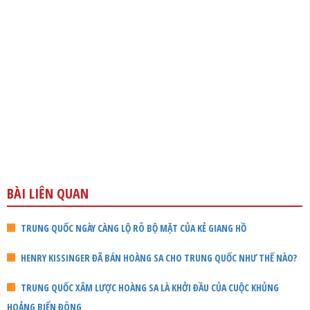
BÀI LIÊN QUAN
TRUNG QUỐC NGÀY CÀNG LỘ RÕ BỘ MẶT CỦA KẺ GIANG HỒ
HENRY KISSINGER ĐÃ BÁN HOÀNG SA CHO TRUNG QUỐC NHƯ THẾ NÀO?
TRUNG QUỐC XÂM LƯỢC HOÀNG SA LÀ KHỞI ĐẦU CỦA CUỘC KHỦNG
HOẢNG BIỂN ĐÔNG