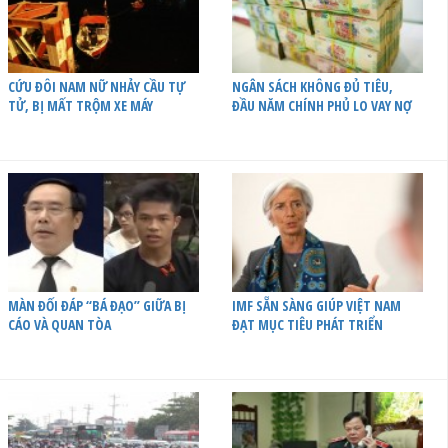
CỨU ĐÔI NAM NỮ NHẢY CẦU TỰ
NGÂN SÁCH KHÔNG ĐỦ TIÊU,
TỬ, BỊ MẤT TRỘM XE MÁY
ĐẦU NĂM CHÍNH PHỦ LO VAY NỢ
MÀN ĐỐI ĐÁP “BÁ ĐẠO” GIỮA BỊ
IMF SẴN SÀNG GIÚP VIỆT NAM
CÁO VÀ QUAN TÒA
ĐẠT MỤC TIÊU PHÁT TRIỂN