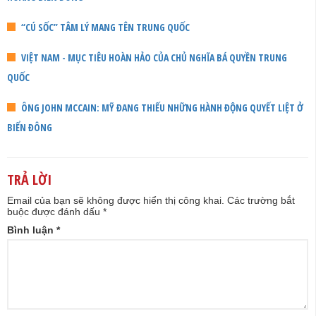
“CÚ SỐC” TÂM LÝ MANG TÊN TRUNG QUỐC
VIỆT NAM - MỤC TIÊU HOÀN HẢO CỦA CHỦ NGHĨA BÁ QUYỀN TRUNG
QUỐC
ÔNG JOHN MCCAIN: MỸ ĐANG THIẾU NHỮNG HÀNH ĐỘNG QUYẾT LIỆT Ở
BIỂN ĐÔNG
TRẢ LỜI
Email của bạn sẽ không được hiển thị công khai.
Các trường bắt
buộc được đánh dấu
*
Bình luận
*