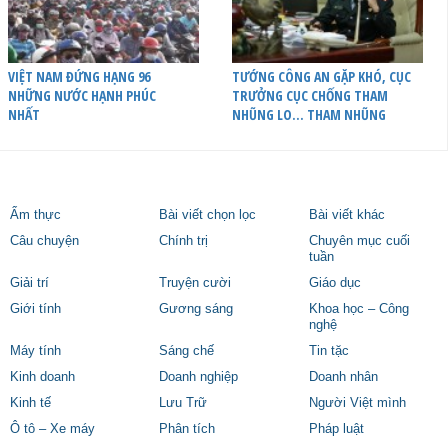
VIỆT NAM ĐỨNG HẠNG 96
TƯỚNG CÔNG AN GẶP KHÓ, CỤC
NHỮNG NƯỚC HẠNH PHÚC
TRƯỞNG CỤC CHỐNG THAM
NHẤT
NHŨNG LO… THAM NHŨNG
Ẩm thực
Bài viết chọn lọc
Bài viết khác
Câu chuyện
Chính trị
Chuyên mục cuối
tuần
Giải trí
Truyện cười
Giáo dục
Giới tính
Gương sáng
Khoa học – Công
nghệ
Máy tính
Sáng chế
Tin tặc
Kinh doanh
Doanh nghiệp
Doanh nhân
Kinh tế
Lưu Trữ
Người Việt mình
Ô tô – Xe máy
Phân tích
Pháp luật