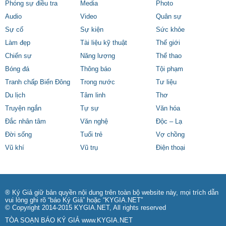
Phóng sự điều tra
Media
Photo
Audio
Video
Quân sự
Sự cố
Sự kiện
Sức khỏe
Làm đẹp
Tài liệu kỹ thuật
Thế giới
Chiến sự
Năng lượng
Thể thao
Bóng đá
Thông báo
Tội phạm
Tranh chấp Biển Đông
Trong nước
Tư liệu
Du lịch
Tâm linh
Thơ
Truyện ngắn
Tự sự
Văn hóa
Đắc nhân tâm
Văn nghệ
Độc – Lạ
Đời sống
Tuổi trẻ
Vợ chồng
Vũ khí
Vũ trụ
Điện thoại
® Ký Giả giữ bản quyền nội dung trên toàn bộ website này, mọi trích dẫn
vui lòng ghi rõ “báo Ký Giả” hoặc “KYGIA.NET”
© Copyright 2014-2015 KYGIA.NET, All rights reserved
TÒA SOẠN BÁO KÝ GIẢ
www.KYGIA.NET