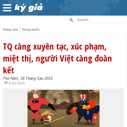
/
Trang chủ
Trong nước
TQ càng xuyên tạc, xúc phạm,
miệt thị, người Việt càng đoàn
kết
Thứ Năm, 18 Tháng Sáu 2015
0 lời bình