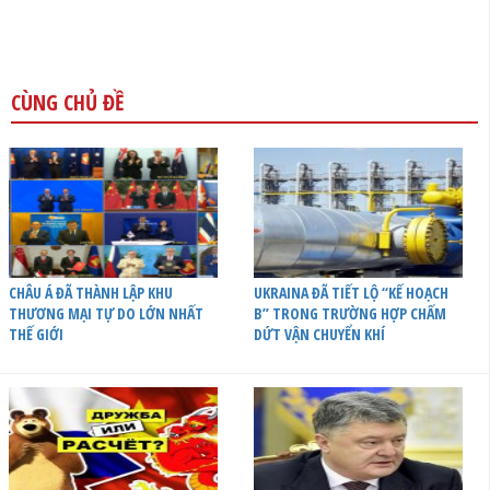
CÙNG CHỦ ĐỀ
CHÂU Á ĐÃ THÀNH LẬP KHU
UKRAINA ĐÃ TIẾT LỘ “KẾ HOẠCH
THƯƠNG MẠI TỰ DO LỚN NHẤT
B” TRONG TRƯỜNG HỢP CHẤM
THẾ GIỚI
DỨT VẬN CHUYỂN KHÍ