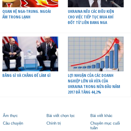
QUAN HỆ NGA-TRUNG. NGOÀI
UKRAINA NÊU CÁC ĐIỀU KIỆN
ẤM TRONG LẠNH
CHO VIỆC TIẾP TỤC MUA KHÍ
ĐỐT TỪ LIÊN BANG NGA
BẰNG GÌ VÀ CHẲNG ĐỂ LÀM GÌ
LỢI NHUẬN CỦA CÁC DOANH
NGHIỆP LỚN VÀ VỪA CỦA
UKRAINA TRONG NỬA ĐẦU NĂM
2017 ĐÃ TĂNG 44,2%
Ẩm thực
Bài viết chọn lọc
Bài viết khác
Câu chuyện
Chính trị
Chuyên mục cuối
tuần