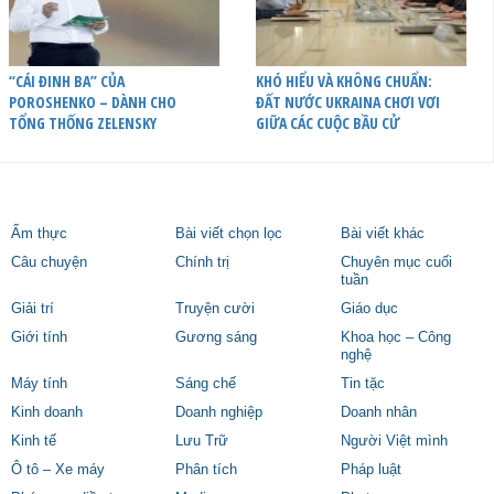
“CÁI ĐINH BA” CỦA
KHÓ HIỂU VÀ KHÔNG CHUẨN:
POROSHENKO – DÀNH CHO
ĐẤT NƯỚC UKRAINA CHƠI VƠI
TỔNG THỐNG ZELENSKY
GIỮA CÁC CUỘC BẦU CỬ
Ẩm thực
Bài viết chọn lọc
Bài viết khác
Câu chuyện
Chính trị
Chuyên mục cuối
tuần
Giải trí
Truyện cười
Giáo dục
Giới tính
Gương sáng
Khoa học – Công
nghệ
Máy tính
Sáng chế
Tin tặc
Kinh doanh
Doanh nghiệp
Doanh nhân
Kinh tế
Lưu Trữ
Người Việt mình
Ô tô – Xe máy
Phân tích
Pháp luật