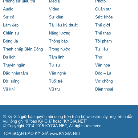
Phóng sự điều tra
Media
Photo
Audio
Video
Quân sự
Sự cố
Sự kiện
Sức khỏe
Làm đẹp
Tài liệu kỹ thuật
Thế giới
Chiến sự
Năng lượng
Thể thao
Bóng đá
Thông báo
Tội phạm
Tranh chấp Biển Đông
Trong nước
Tư liệu
Du lịch
Tâm linh
Thơ
Truyện ngắn
Tự sự
Văn hóa
Đắc nhân tâm
Văn nghệ
Độc – Lạ
Đời sống
Tuổi trẻ
Vợ chồng
Vũ khí
Vũ trụ
Điện thoại
® Ký Giả giữ bản quyền nội dung trên toàn bộ website này, mọi trích dẫn
vui lòng ghi rõ “báo Ký Giả” hoặc “KYGIA.NET”
© Copyright 2014-2015 KYGIA.NET, All rights reserved
TÒA SOẠN BÁO KÝ GIẢ
www.KYGIA.NET