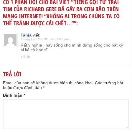
CÓ 1 PHẢN HỒI CHO BÀI VIẾT “
TIẾNG GỌI TỪ TRÁI
TIM CỦA RICHARD GERE ĐÃ GÂY RA CƠN BÃO TRÊN
MẠNG INTERNET! “KHÔNG AI TRONG CHÚNG TA CÓ
THỂ TRÁNH ĐƯỢC CÁI CHẾT…”
”:
Tania
viết:
Tháng Tám 20, 2016 lúc 7:08 sáng
Rất ý nghĩa , hãy sống cho mình đừng sống cho bất kỳ
ai kể cả bác sĩ
Trả lời
TRẢ LỜI
Email của bạn sẽ không được hiển thị công khai.
Các trường bắt
buộc được đánh dấu
*
Bình luận
*