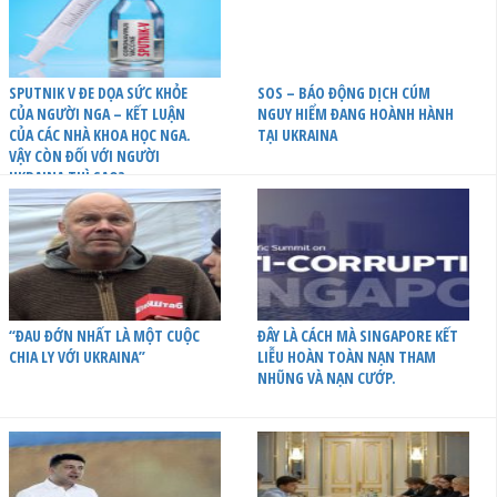
SPUTNIK V ĐE DỌA SỨC KHỎE
SOS – BÁO ĐỘNG DỊCH CÚM
CỦA NGƯỜI NGA – KẾT LUẬN
NGUY HIỂM ĐANG HOÀNH HÀNH
CỦA CÁC NHÀ KHOA HỌC NGA.
TẠI UKRAINA
VẬY CÒN ĐỐI VỚI NGƯỜI
UKRAINA THÌ SAO?
“ĐAU ĐỚN NHẤT LÀ MỘT CUỘC
ĐÂY LÀ CÁCH MÀ SINGAPORE KẾT
CHIA LY VỚI UKRAINA”
LIỄU HOÀN TOÀN NẠN THAM
NHŨNG VÀ NẠN CƯỚP.