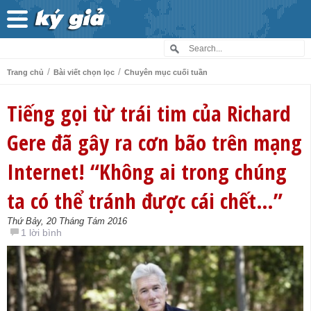
/
/
Trang chủ
Bài viết chọn lọc
Chuyên mục cuối tuần
Tiếng gọi từ trái tim của Richard
Gere đã gây ra cơn bão trên mạng
Internet! “Không ai trong chúng
ta có thể tránh được cái chết…”
Thứ Bảy, 20 Tháng Tám 2016
1 lời bình