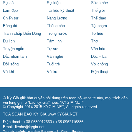
Sự cố
Sự kiện
Sức khỏe
Làm đẹp
Tài liệu kỹ thuật
Thế giới
Chiến sự
Năng lượng
Thể thao
Bóng đá
Thông báo
Tội phạm
Tranh chấp Biển Đông
Trong nước
Tư liệu
Du lịch
Tâm linh
Thơ
Truyện ngắn
Tự sự
Văn hóa
Đắc nhân tâm
Văn nghệ
Độc – Lạ
Đời sống
Tuổi trẻ
Vợ chồng
Vũ khí
Vũ trụ
Điện thoại
® Ký Giả giữ bản quyền nội dung trên toàn bộ website này, mọi trích dẫn
vui lòng ghi rõ “báo Ký Giả” hoặc “KYGIA.NET”
© Copyright 2014-2015 KYGIA.NET, All rights reserved
TÒA SOẠN BÁO KÝ GIẢ
www.KYGIA.NET
Điện thoại.: +38.0639912660 / +38.0962116886
Email:
lienhe@kygia.net