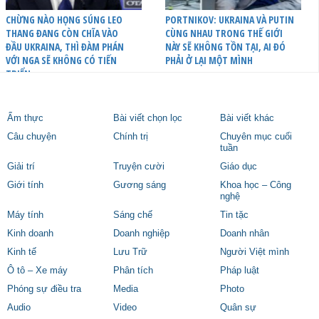
CHỪNG NÀO HỌNG SÚNG LEO
PORTNIKOV: UKRAINA VÀ PUTIN
THANG ĐANG CÒN CHĨA VÀO
CÙNG NHAU TRONG THẾ GIỚI
ĐẦU UKRAINA, THÌ ĐÀM PHÁN
NÀY SẼ KHÔNG TỒN TẠI, AI ĐÓ
VỚI NGA SẼ KHÔNG CÓ TIẾN
PHẢI Ở LẠI MỘT MÌNH
TRIỂN
Ẩm thực
Bài viết chọn lọc
Bài viết khác
Câu chuyện
Chính trị
Chuyên mục cuối
tuần
Giải trí
Truyện cười
Giáo dục
Giới tính
Gương sáng
Khoa học – Công
nghệ
Máy tính
Sáng chế
Tin tặc
Kinh doanh
Doanh nghiệp
Doanh nhân
Kinh tế
Lưu Trữ
Người Việt mình
Ô tô – Xe máy
Phân tích
Pháp luật
Phóng sự điều tra
Media
Photo
Audio
Video
Quân sự