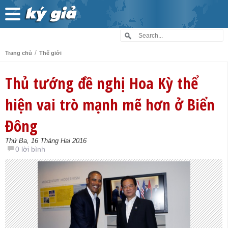
/
Trang chủ
Thế giới
Thủ tướng đề nghị Hoa Kỳ thể
hiện vai trò mạnh mẽ hơn ở Biển
Đông
Thứ Ba, 16 Tháng Hai 2016
0 lời bình