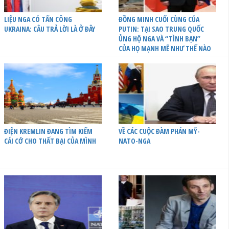
LIỆU NGA CÓ TẤN CÔNG
ĐỒNG MINH CUỐI CÙNG CỦA
UKRAINA: CÂU TRẢ LỜI LÀ Ở ĐÂY
PUTIN: TẠI SAO TRUNG QUỐC
ỦNG HỘ NGA VÀ “TÌNH BẠN”
CỦA HỌ MẠNH MẼ NHƯ THẾ NÀO
ĐIỆN KREMLIN ĐANG TÌM KIẾM
VỀ CÁC CUỘC ĐÀM PHÁN MỸ-
CÁI CỚ CHO THẤT BẠI CỦA MÌNH
NATO-NGA