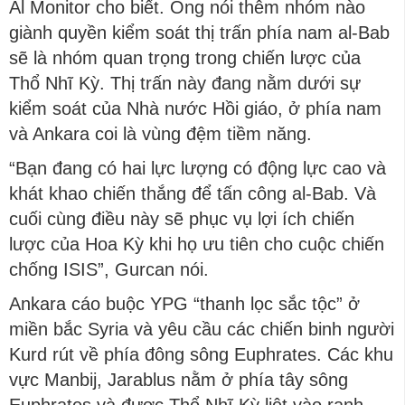
Al Monitor cho biết. Ông nói thêm nhóm nào
giành quyền kiểm soát thị trấn phía nam al-Bab
sẽ là nhóm quan trọng trong chiến lược của
Thổ Nhĩ Kỳ. Thị trấn này đang nằm dưới sự
kiểm soát của Nhà nước Hồi giáo, ở phía nam
và Ankara coi là vùng đệm tiềm năng.
“Bạn đang có hai lực lượng có động lực cao và
khát khao chiến thắng để tấn công al-Bab. Và
cuối cùng điều này sẽ phục vụ lợi ích chiến
lược của Hoa Kỳ khi họ ưu tiên cho cuộc chiến
chống ISIS”, Gurcan nói.
Ankara cáo buộc YPG “thanh lọc sắc tộc” ở
miền bắc Syria và yêu cầu các chiến binh người
Kurd rút về phía đông sông Euphrates. Các khu
vực Manbij, Jarablus nằm ở phía tây sông