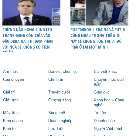
CHỪNG NÀO HỌNG SÚNG LEO
PORTNIKOV: UKRAINA VÀ PUTIN
THANG ĐANG CÒN CHĨA VÀO
CÙNG NHAU TRONG THẾ GIỚI
ĐẦU UKRAINA, THÌ ĐÀM PHÁN
NÀY SẼ KHÔNG TỒN TẠI, AI ĐÓ
VỚI NGA SẼ KHÔNG CÓ TIẾN
PHẢI Ở LẠI MỘT MÌNH
TRIỂN
Ẩm thực
Bài viết chọn lọc
Bài viết khác
Câu chuyện
Chính trị
Chuyên mục cuối
tuần
Giải trí
Truyện cười
Giáo dục
Giới tính
Gương sáng
Khoa học – Công
nghệ
Máy tính
Sáng chế
Tin tặc
Kinh doanh
Doanh nghiệp
Doanh nhân
Kinh tế
Lưu Trữ
Người Việt mình