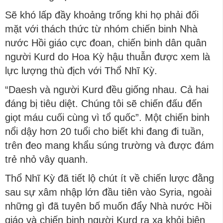
Sẽ khó lấp đầy khoảng trống khi họ phải đối
mặt với thách thức từ nhóm chiến binh Nhà
nước Hồi giáo cực đoan, chiến binh dân quân
người Kurd do Hoa Kỳ hậu thuẫn được xem là
lực lượng thù địch với Thổ Nhĩ Kỳ.
“Daesh và người Kurd đều giống nhau. Cả hai
đáng bị tiêu diệt. Chúng tôi sẽ chiến đấu đến
giọt máu cuối cùng vì tổ quốc”. Một chiến binh
nổi dậy hơn 20 tuổi cho biết khi đang đi tuần,
trên đeo mang khẩu súng trường và được đám
trẻ nhỏ vây quanh.
Thổ Nhĩ Kỳ đã tiết lộ chút ít về chiến lược đằng
sau sự xâm nhập lớn đầu tiên vào Syria, ngoài
những gì đã tuyên bố muốn đẩy Nhà nước Hồi
giáo và chiến binh người Kurd ra xa khỏi biên