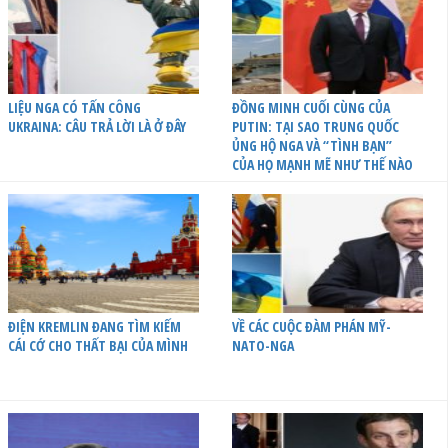
LIỆU NGA CÓ TẤN CÔNG
ĐỒNG MINH CUỐI CÙNG CỦA
UKRAINA: CÂU TRẢ LỜI LÀ Ở ĐÂY
PUTIN: TẠI SAO TRUNG QUỐC
ỦNG HỘ NGA VÀ “TÌNH BẠN”
CỦA HỌ MẠNH MẼ NHƯ THẾ NÀO
ĐIỆN KREMLIN ĐANG TÌM KIẾM
VỀ CÁC CUỘC ĐÀM PHÁN MỸ-
CÁI CỚ CHO THẤT BẠI CỦA MÌNH
NATO-NGA