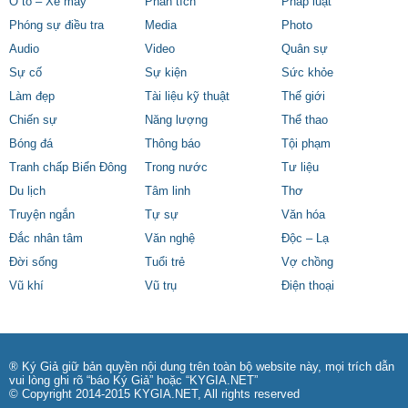
Ô tô – Xe máy
Phân tích
Pháp luật
Phóng sự điều tra
Media
Photo
Audio
Video
Quân sự
Sự cố
Sự kiện
Sức khỏe
Làm đẹp
Tài liệu kỹ thuật
Thế giới
Chiến sự
Năng lượng
Thể thao
Bóng đá
Thông báo
Tội phạm
Tranh chấp Biển Đông
Trong nước
Tư liệu
Du lịch
Tâm linh
Thơ
Truyện ngắn
Tự sự
Văn hóa
Đắc nhân tâm
Văn nghệ
Độc – Lạ
Đời sống
Tuổi trẻ
Vợ chồng
Vũ khí
Vũ trụ
Điện thoại
® Ký Giả giữ bản quyền nội dung trên toàn bộ website này, mọi trích dẫn
vui lòng ghi rõ “báo Ký Giả” hoặc “KYGIA.NET”
© Copyright 2014-2015 KYGIA.NET, All rights reserved