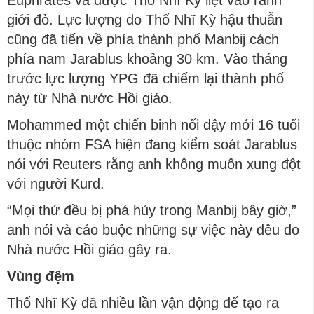
Euphrates và được Thổ Nhĩ Kỳ liệt vào ranh
giới đỏ. Lực lượng do Thổ Nhĩ Kỳ hậu thuẫn
cũng đã tiến về phía thành phố Manbij cách
phía nam Jarablus khoảng 30 km. Vào tháng
trước lực lượng YPG đã chiếm lại thành phố
này từ Nhà nước Hồi giáo.
Mohammed một chiến binh nổi dậy mới 16 tuổi
thuộc nhóm FSA hiện đang kiểm soát Jarablus
nói với Reuters rằng anh không muốn xung đột
với người Kurd.
“Mọi thứ đều bị phá hủy trong Manbij bây giờ,”
anh nói và cáo buộc những sự việc này đều do
Nhà nước Hồi giáo gây ra.
Vùng đệm
Thổ Nhĩ Kỳ đã nhiều lần vận động để tạo ra