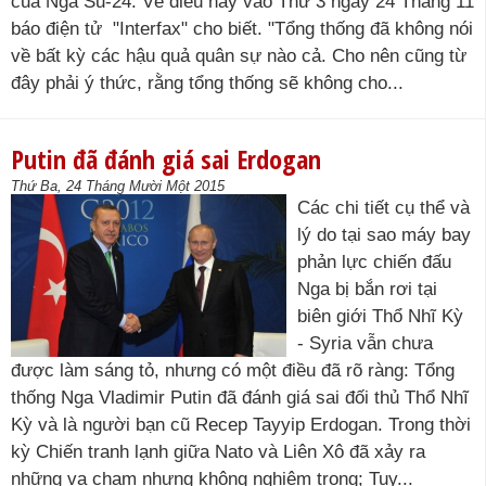
của Nga Su-24. Về điều này vào Thứ 3 ngày 24 Tháng 11
báo điện tử "Interfax" cho biết. "Tổng thống đã không nói
về bất kỳ các hậu quả quân sự nào cả. Cho nên cũng từ
đây phải ý thức, rằng tổng thống sẽ không cho...
Putin đã đánh giá sai Erdogan
Thứ Ba, 24 Tháng Mười Một 2015
Các chi tiết cụ thể và
lý do tại sao máy bay
phản lực chiến đấu
Nga bị bắn rơi tại
biên giới Thổ Nhĩ Kỳ
- Syria vẫn chưa
được làm sáng tỏ, nhưng có một điều đã rõ ràng: Tổng
thống Nga Vladimir Putin đã đánh giá sai đối thủ Thổ Nhĩ
Kỳ và là người bạn cũ Recep Tayyip Erdogan. Trong thời
kỳ Chiến tranh lạnh giữa Nato và Liên Xô đã xảy ra
những va chạm nhưng không nghiêm trọng; Tuy...