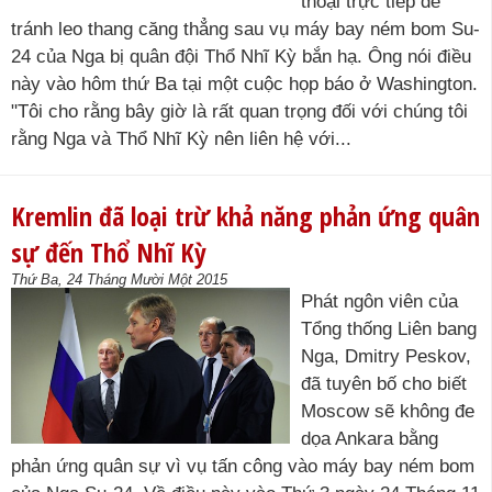
thoại trực tiếp để
tránh leo thang căng thẳng sau vụ máy bay ném bom Su-
24 của Nga bị quân đội Thổ Nhĩ Kỳ bắn hạ. Ông nói điều
này vào hôm thứ Ba tại một cuộc họp báo ở Washington.
"Tôi cho rằng bây giờ là rất quan trọng đối với chúng tôi
rằng Nga và Thổ Nhĩ Kỳ nên liên hệ với...
Kremlin đã loại trừ khả năng phản ứng quân
sự đến Thổ Nhĩ Kỳ
Thứ Ba, 24 Tháng Mười Một 2015
Phát ngôn viên của
Tổng thống Liên bang
Nga, Dmitry Peskov,
đã tuyên bố cho biết
Moscow sẽ không đe
dọa Ankara bằng
phản ứng quân sự vì vụ tấn công vào máy bay ném bom