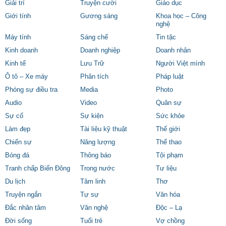
Giải trí
Truyện cười
Giáo dục
Giới tính
Gương sáng
Khoa học – Công
nghệ
Máy tính
Sáng chế
Tin tặc
Kinh doanh
Doanh nghiệp
Doanh nhân
Kinh tế
Lưu Trữ
Người Việt mình
Ô tô – Xe máy
Phân tích
Pháp luật
Phóng sự điều tra
Media
Photo
Audio
Video
Quân sự
Sự cố
Sự kiện
Sức khỏe
Làm đẹp
Tài liệu kỹ thuật
Thế giới
Chiến sự
Năng lượng
Thể thao
Bóng đá
Thông báo
Tội phạm
Tranh chấp Biển Đông
Trong nước
Tư liệu
Du lịch
Tâm linh
Thơ
Truyện ngắn
Tự sự
Văn hóa
Đắc nhân tâm
Văn nghệ
Độc – Lạ
Đời sống
Tuổi trẻ
Vợ chồng