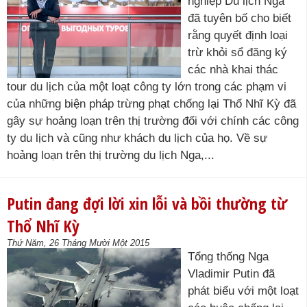
nghiệp Du lịch Nga
đã tuyên bố cho biết
rằng quyết định loại
trừ khỏi sổ đăng ký
các nhà khai thác
tour du lịch của một loạt công ty lớn trong các phạm vi
của những biện pháp trừng phạt chống lại Thổ Nhĩ Kỳ đã
gây sự hoảng loạn trên thị trường đối với chính các công
ty du lịch và cũng như khách du lịch của họ. Về sự
hoảng loạn trên thị trường du lịch Nga,...
Putin đang đợi lời xin lỗi và bồi thường từ
Thổ Nhĩ Kỳ
Thứ Năm, 26 Tháng Mười Một 2015
Tổng thống Nga
Vladimir Putin đã
phát biểu với một loạt