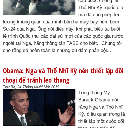
cáo buộc chống lại
Thổ Nhĩ Kỳ, quốc gia
mà đã cho phép lực
lượng không quân của mình bắn hạ máy bay ném bom
Su-24 của Nga. Ông nói điều này, khi phát biểu tại buổi
lễ trình Quốc thư các đại sứ mới của các quốc gia nước
ngoài tại Nga, hãng thông tấn TASS cho biết. "Chúng tôi
cho rằng đó hoàn toàn là những cú đâm phản bội...
Obama: Nga và Thổ Nhĩ Kỳ nên thiết lập đối
thoại để tránh leo thang
Thứ Ba, 24 Tháng Mười Một 2015
Tổng thống Mỹ
Barack Obama nói
rằng Nga và Thổ Nhĩ
Kỳ, điều quan trọng là
thiết lập một cuộc đối