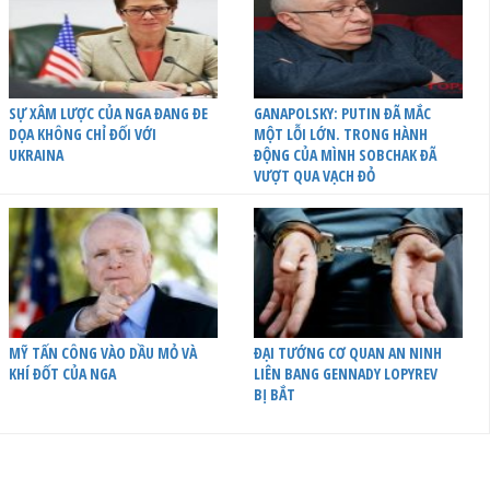
SỰ XÂM LƯỢC CỦA NGA ĐANG ĐE
GANAPOLSKY: PUTIN ĐÃ MẮC
DỌA KHÔNG CHỈ ĐỐI VỚI
MỘT LỖI LỚN. TRONG HÀNH
UKRAINA
ĐỘNG CỦA MÌNH SOBCHAK ĐÃ
VƯỢT QUA VẠCH ĐỎ
MỸ TẤN CÔNG VÀO DẦU MỎ VÀ
ĐẠI TƯỚNG CƠ QUAN AN NINH
KHÍ ĐỐT CỦA NGA
LIÊN BANG GENNADY LOPYREV
BỊ BẮT