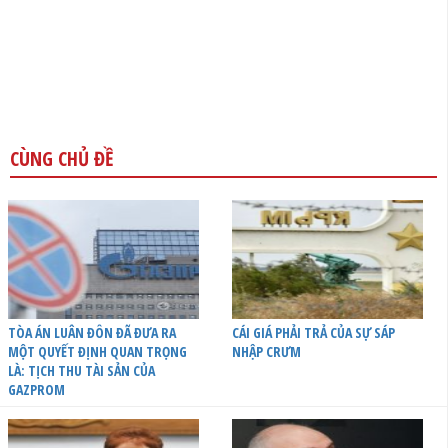
CÙNG CHỦ ĐỀ
TÒA ÁN LUÂN ĐÔN ĐÃ ĐƯA RA
CÁI GIÁ PHẢI TRẢ CỦA SỰ SÁP
MỘT QUYẾT ĐỊNH QUAN TRỌNG
NHẬP CRƯM
LÀ: TỊCH THU TÀI SẢN CỦA
GAZPROM