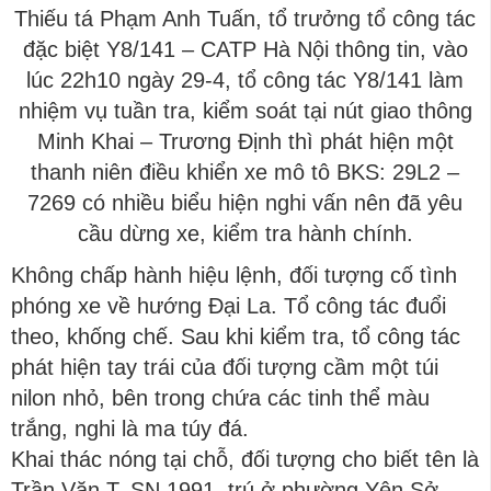
Thiếu tá Phạm Anh Tuấn, tổ trưởng tổ công tác
đặc biệt Y8/141 – CATP Hà Nội thông tin, vào
lúc 22h10 ngày 29-4, tổ công tác Y8/141 làm
nhiệm vụ tuần tra, kiểm soát tại nút giao thông
Minh Khai – Trương Định thì phát hiện một
thanh niên điều khiển xe mô tô BKS: 29L2 –
7269 có nhiều biểu hiện nghi vấn nên đã yêu
cầu dừng xe, kiểm tra hành chính.
Không chấp hành hiệu lệnh, đối tượng cố tình
phóng xe về hướng Đại La. Tổ công tác đuổi
theo, khống chế. Sau khi kiểm tra, tổ công tác
phát hiện tay trái của đối tượng cầm một túi
nilon nhỏ, bên trong chứa các tinh thể màu
trắng, nghi là ma túy đá.
Khai thác nóng tại chỗ, đối tượng cho biết tên là
Trần Văn T, SN 1991, trú ở phường Yên Sở,