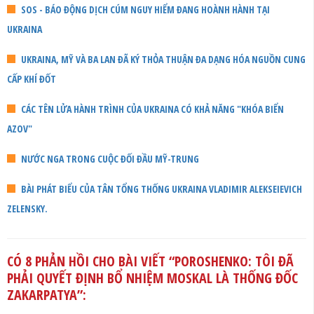
SOS - BÁO ĐỘNG DỊCH CÚM NGUY HIỂM ĐANG HOÀNH HÀNH TẠI
UKRAINA
UKRAINA, MỸ VÀ BA LAN ĐÃ KÝ THỎA THUẬN ĐA DẠNG HÓA NGUỒN CUNG
CẤP KHÍ ĐỐT
CÁC TÊN LỬA HÀNH TRÌNH CỦA UKRAINA CÓ KHẢ NĂNG "KHÓA BIỂN
AZOV"
NƯỚC NGA TRONG CUỘC ĐỐI ĐẦU MỸ-TRUNG
BÀI PHÁT BIỂU CỦA TÂN TỔNG THỐNG UKRAINA VLADIMIR ALEKSEIEVICH
ZELENSKY.
CÓ 8 PHẢN HỒI CHO BÀI VIẾT “
POROSHENKO: TÔI ĐÃ
PHẢI QUYẾT ĐỊNH BỔ NHIỆM MOSKAL LÀ THỐNG ĐỐC
ZAKARPATYA
”: