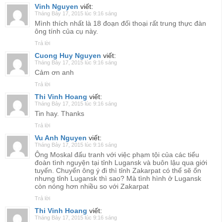
Vinh Nguyen
viết:
Tháng Bảy 17, 2015 lúc 9:16 sáng
Mình thích nhất là 18 đoạn đối thoại rất trung thực đàn
ông tính của cụ này.
Trả lời
Cuong Huy Nguyen
viết:
Tháng Bảy 17, 2015 lúc 9:16 sáng
Cảm ơn anh
Trả lời
Thi Vinh Hoang
viết:
Tháng Bảy 17, 2015 lúc 9:16 sáng
Tin hay. Thanks
Trả lời
Vu Anh Nguyen
viết:
Tháng Bảy 17, 2015 lúc 9:16 sáng
Ông Moskal đấu tranh với việc phạm tội của các tiểu
đoàn tình nguyện tại tỉnh Lugansk và buôn lậu qua giới
tuyến. Chuyển ông ý đi thì tỉnh Zakarpat có thể sẽ ổn
nhưng tỉnh Lugansk thì sao? Mà tình hình ở Lugansk
còn nóng hơn nhiều so với Zakarpat
Trả lời
Thi Vinh Hoang
viết:
Tháng Bảy 17, 2015 lúc 9:16 sáng