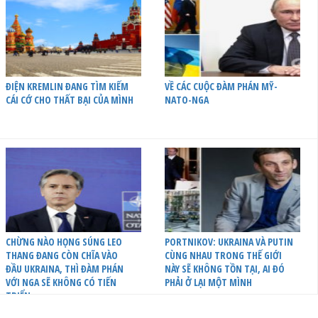
ĐIỆN KREMLIN ĐANG TÌM KIẾM
VỀ CÁC CUỘC ĐÀM PHÁN MỸ-
CÁI CỚ CHO THẤT BẠI CỦA MÌNH
NATO-NGA
CHỪNG NÀO HỌNG SÚNG LEO
PORTNIKOV: UKRAINA VÀ PUTIN
THANG ĐANG CÒN CHĨA VÀO
CÙNG NHAU TRONG THẾ GIỚI
ĐẦU UKRAINA, THÌ ĐÀM PHÁN
NÀY SẼ KHÔNG TỒN TẠI, AI ĐÓ
VỚI NGA SẼ KHÔNG CÓ TIẾN
PHẢI Ở LẠI MỘT MÌNH
TRIỂN