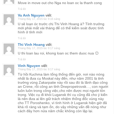
Move in move out cho Nga no loan oc la thanh cong
Trả lời
Vu Anh Nguyen
viết:
Tháng Bảy 17, 2015 lúc 9:16 sáng
U sẽ loạn óc trước chị Thi Vinh Hoang à? Tỉnh trưởng
mới phải mất vài tháng để có thể kiểm soát được tình
hình ở tỉnh mới
Trả lời
Thi Vinh Hoang
viết:
Tháng Bảy 17, 2015 lúc 9:17 sáng
U thi loan lau roi, khong loan oc them duoc nua 🙂
Trả lời
Vinh Nguyen
viết:
Tháng Bảy 17, 2015 lúc 9:17 sáng
Từ hồi Kuchma làm tổng thống đến giờ, nơi nào nóng
nhất là đưa cụ Moskal này đến, như năm 2001 là tỉnh
trưởng vùng Zakarpatie này rồi sau đó là lãnh đạo công
an Crime, rồi công an tỉnh Dnepropetrovsk…, con người
luôn luôn trong công việc,cho nên được mọi người tôn
trọng. Việc cụ đi khỏi Lugansk thì cụ cũng đã cho ý kiến
là nên đưa ai lên giữ trách nhiệm thống đốc vùng này
cho TT Poroshenko, vì tình hình ở Lugansk hiện giờ đã
khá rõ ràng và tạm ổn, do vậy những vấn đề nóng như
cách đây hơn nửa năm chắc không còn lặp lại.