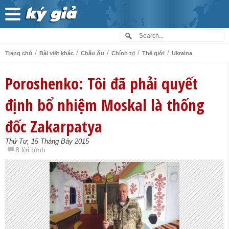
/
/
/
/
/
Trang chủ
Bài viết khác
Châu Âu
Chính trị
Thế giới
Ukraina
Poroshenko: Tôi đã phải quyết
định bổ nhiệm Moskal là thống
đốc Zakarpatya
Thứ Tư, 15 Tháng Bảy 2015
8 lời bình