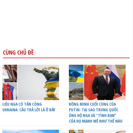
CÙNG CHỦ ĐỀ
LIỆU NGA CÓ TẤN CÔNG
ĐỒNG MINH CUỐI CÙNG CỦA
UKRAINA: CÂU TRẢ LỜI LÀ Ở ĐÂY
PUTIN: TẠI SAO TRUNG QUỐC
ỦNG HỘ NGA VÀ “TÌNH BẠN”
CỦA HỌ MẠNH MẼ NHƯ THẾ NÀO