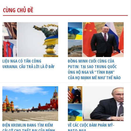
CÙNG CHỦ ĐỀ
LIỆU NGA CÓ TẤN CÔNG
ĐỒNG MINH CUỐI CÙNG CỦA
UKRAINA: CÂU TRẢ LỜI LÀ Ở ĐÂY
PUTIN: TẠI SAO TRUNG QUỐC
ỦNG HỘ NGA VÀ “TÌNH BẠN”
CỦA HỌ MẠNH MẼ NHƯ THẾ NÀO
ĐIỆN KREMLIN ĐANG TÌM KIẾM
VỀ CÁC CUỘC ĐÀM PHÁN MỸ-
CÁI CỚ CHO THẤT BẠI CỦA MÌNH
NATO-NGA