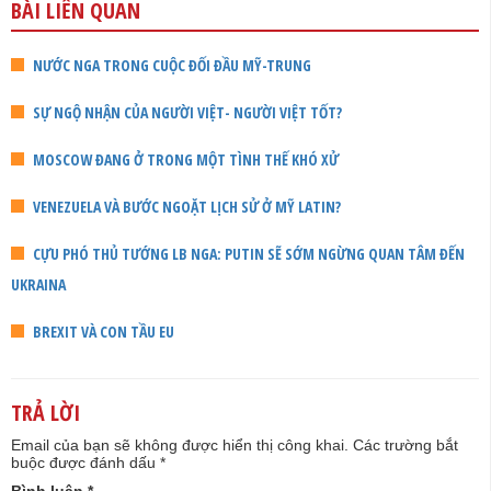
BÀI LIÊN QUAN
NƯỚC NGA TRONG CUỘC ĐỐI ĐẦU MỸ-TRUNG
SỰ NGỘ NHẬN CỦA NGƯỜI VIỆT- NGƯỜI VIỆT TỐT?
MOSCOW ĐANG Ở TRONG MỘT TÌNH THẾ KHÓ XỬ
VENEZUELA VÀ BƯỚC NGOẶT LỊCH SỬ Ở MỸ LATIN?
CỰU PHÓ THỦ TƯỚNG LB NGA: PUTIN SẼ SỚM NGỪNG QUAN TÂM ĐẾN
UKRAINA
BREXIT VÀ CON TẦU EU
TRẢ LỜI
Email của bạn sẽ không được hiển thị công khai.
Các trường bắt
buộc được đánh dấu
*