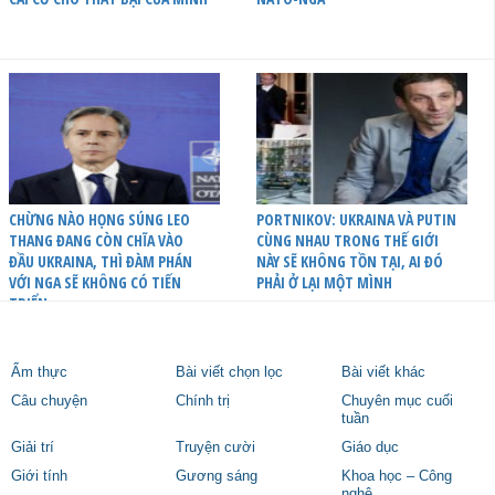
CHỪNG NÀO HỌNG SÚNG LEO
PORTNIKOV: UKRAINA VÀ PUTIN
THANG ĐANG CÒN CHĨA VÀO
CÙNG NHAU TRONG THẾ GIỚI
ĐẦU UKRAINA, THÌ ĐÀM PHÁN
NÀY SẼ KHÔNG TỒN TẠI, AI ĐÓ
VỚI NGA SẼ KHÔNG CÓ TIẾN
PHẢI Ở LẠI MỘT MÌNH
TRIỂN
Ẩm thực
Bài viết chọn lọc
Bài viết khác
Câu chuyện
Chính trị
Chuyên mục cuối
tuần
Giải trí
Truyện cười
Giáo dục
Giới tính
Gương sáng
Khoa học – Công
nghệ