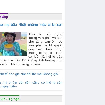
m đẹp
ao mẹ bầu Nhật chẳng mấy ai bị rạn
Thai nhi có trọng
lượng vừa phải và sản
phụ tăng cân ở mức
vừa phải là bí quyết
giúp mẹ bầu Nhật
không bị rạn da. Rạn
da luôn là nỗi lo của
cả các mẹ bầu. Dù không ảnh hưởng trực
đến sức khỏe nhưng sẽ làm...
êm tế bào gia súc để 'trẻ mãi không già'
ả mỹ phẩm đắt tiền cũng có thể là sản
 nguy hiểm
 đề - Tệ nạn