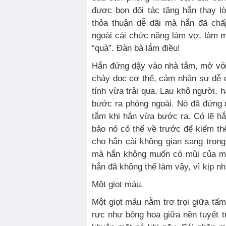
được bọn đối tác tặng hắn thay 
thỏa thuận dễ dãi mà hắn đã chấ
ngoài cái chức năng làm vợ, làm m
“quà”. Đàn bà lắm điều!
Hắn đứng dậy vào nhà tắm, mở vò
chảy dọc cơ thể, cảm nhận sự dễ 
tính vừa trải qua. Lau khô người, 
bước ra phòng ngoài. Nó đã đứng 
tắm khi hắn vừa bước ra. Có lẽ h
bảo nó có thể về trước để kiếm thê
cho hắn cái không gian sang trọn
mà hắn không muốn có mùi của mộ
hắn đã không thể làm vậy, vì kịp nh
Một giọt máu.
Một giọt máu nằm trơ trọi giữa tấm
rực như bông hoa giữa nền tuyết t