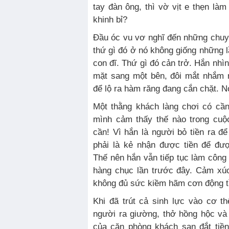
tay đàn ông, thì vờ vịt e thẹn là
khinh bỉ?
Đầu óc vu vơ nghĩ đến những chuy
thứ gì đó ở nó không giống những 
con đĩ. Thứ gì đó cản trở. Hắn nhì
mặt sang một bên, đôi mắt nhắm 
để lộ ra hàm răng đang cắn chặt. 
Một thằng khách làng chơi có cần
mình cảm thấy thế nào trong cuộ
cần! Vì hắn là người bỏ tiền ra đ
phải là kẻ nhận được tiền để đượ
Thế nên hắn vẫn tiếp tục làm công
hàng chục lần trước đây. Cảm xú
không đủ sức kiềm hãm cơn động t
Khi đã trút cả sinh lực vào cơ t
người ra giường, thở hồng hộc và
của căn phòng khách sạn đắt tiền