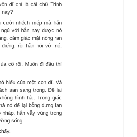
n dĩ chỉ là cái chữ Trinh
m nay?
nụ cười nhếch mép mà hắn
 ngủ với hắn nay được nó
ặng, cảm giác mặt nóng ran
điếng, rồi hắn nói với nó,
ủa cô rồi. Muốn đi đâu thì
hó hiểu của một con đĩ. Và
ách sạn sang trọng. Để lại
không hình hài. Trong giấc
mà nó để lại bỗng dưng lan
p nháp, hắn vẫy vùng trong
ường sống.
khẩy.