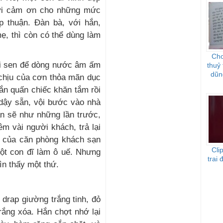
lời cảm ơn cho những mức
p thuận. Đàn bà, với hắn,
ẹ, thì còn có thể dùng làm
Cho
i sen để dòng nước âm ấm
thuỷ 
dũng
chịu của cơn thỏa mãn dục
hắn quấn chiếc khăn tắm rồi
dậy sẵn, vội bước vào nhà
ắn sẽ như những lần trước,
m vài người khách, trả lại
g của căn phòng khách sạn
Cli
t con đĩ làm ô uế. Nhưng
trai
ìn thấy một thứ.
 drap giường trắng tinh, đỏ
rắng xóa. Hắn chợt nhớ lại