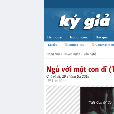
Hải ngoại
Trong nước
Thế giới
Tài liệu
Entries RSS
Comments R
/
/
Trang chủ
Truyện ngắn
Văn nghệ
Ngủ với một con đĩ (
Chủ Nhật, 29 Tháng Ba 2015
1 lời bình