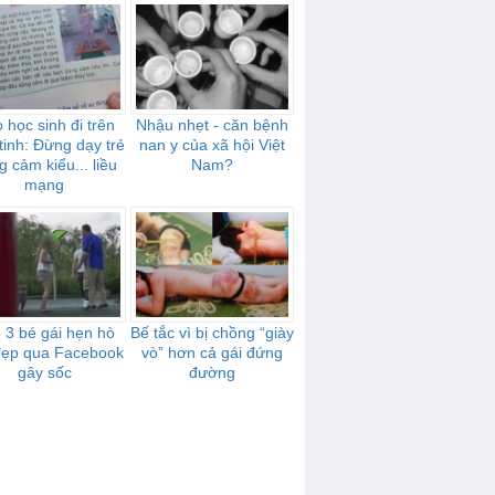
 học sinh đi trên
Nhậu nhẹt - căn bệnh
tinh: Đừng dạy trẻ
nan y của xã hội Việt
 cảm kiểu... liều
Nam?
mạng
p 3 bé gái hẹn hò
Bế tắc vì bị chồng “giày
 đẹp qua Facebook
vò” hơn cả gái đứng
gây sốc
đường