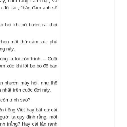
ày, hàm răng cắn chặt, và
n đối tác, “bảo đảm anh sẽ
ắn hỏi khi nó bước ra khỏi
 chọn một thứ cảm xúc phù
ng này.
ng là tôi còn trinh. – Cuối
ảm xúc khi lột bỏ bộ đồ ban
Hắn nhướn mày hỏi, như thể
ạ nhất trên cuộc đời này.
còn trinh sao?
n tiếng Việt hay bất cứ cái
gười ta quy định rằng, một
nh trắng? Hay cái lằn ranh