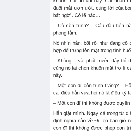
khuôn mặt nó khi nãy. Cái nhăn m
đuôi mắt ươn ướt, cùng lời của bọ
bất ngờ”. Có lẽ nào…
– Cô còn trinh? – Câu đầu tiên h
phòng tắm.
Nó nhìn hắn, bối rối như đang cố
hợp để trưng lên mặt trong tình huố
– Không… vài phút trước đây thì đú
cùng nó lại chọn khuôn mặt trơ lì c
nãy.
– Một con đĩ còn trinh trắng? – 
cái điều hắn vừa hỏi nó là điều kỳ l
– Một con đĩ thì không được quyền 
Hắn giật mình. Ngay cả trong từ điể
định nghĩa nào về Đĩ, có bao giờ n
con đĩ thì không được phép còn tri