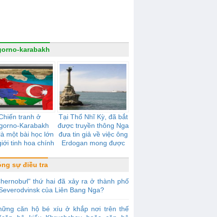
orno-karabakh
Chiến tranh ở
Tại Thổ Nhĩ Kỳ, đã bắt
gorno-Karabakh
được truyền thông Nga
là một bài học lớn
đưa tin giả về việc ông
iới tinh hoa chính
Erdogan mong được
trị của Ukraina
"trả lại Crưm" cho Thổ
Nhĩ Kỳ
ng sự điều tra
hernobưl" thứ hai đã xảy ra ở thành phố
Severodvinsk của Liên Bang Nga?
hững căn hộ bé xíu ở khắp nơi trên thế