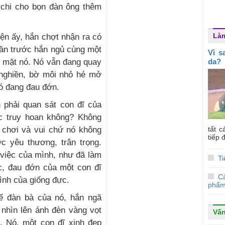
m chi cho bọn đàn ông thêm
Là
ện ấy, hắn chợt nhận ra có
lần trước hắn ngủ cùng một
Vì s
n mặt nó. Nó vẫn đang quay
da?
nghiền, bờ môi nhỏ hé mở
Nó đang đau đớn.
 phải quan sát con đĩ của
c truy hoan không? Không
ể chơi và vui chứ nó không
tất 
tiếp 
c yêu thương, trân trọng.
 việc của mình, như đã làm
Ti
c, đau đớn của một con đĩ
C
ình của giống đực.
phẩm
hể đàn bà của nó, hắn ngã
 nhìn lên ánh đèn vàng vọt
Vấn
. Nó, một con đĩ xinh đẹp