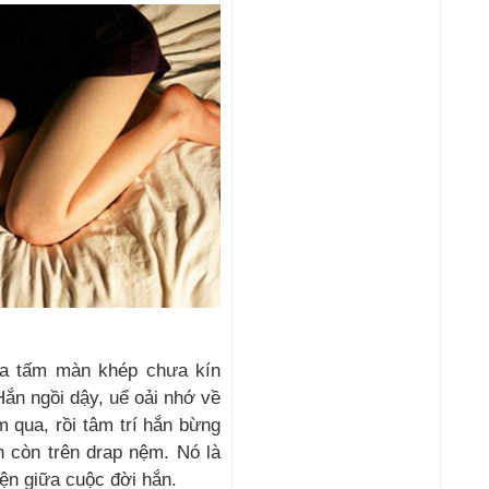
qua tấm màn khép chưa kín
ắn ngồi dậy, uể oải nhớ về
 qua, rồi tâm trí hắn bừng
n còn trên drap nệm. Nó là
iện giữa cuộc đời hắn.