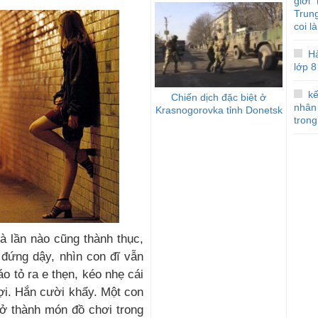
giới
Trun
coi l
Hà
lớp 8
kế
Chiến dịch đặc biệt ở
nhân
Krasnogorovka tỉnh Donetsk
trong
à lần nào cũng thành thục,
 đứng dậy, nhìn con đĩ vẫn
o tỏ ra e thẹn, kéo nhẹ cái
ợi. Hắn cười khẩy. Một con
rở thành món đồ chơi trong