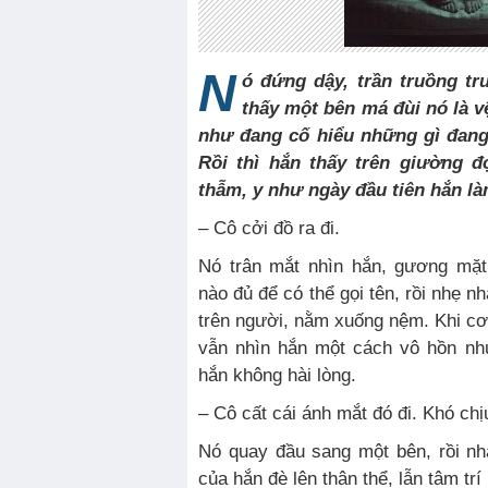
N
ó đứng dậy, trần truồng t
thấy một bên má đùi nó là 
như đang cố hiểu những gì đang
Rồi thì hắn thấy trên giường đ
thẫm, y như ngày đầu tiên hắn l
– Cô cởi đồ ra đi.
Nó trân mắt nhìn hắn, gương mặ
nào đủ để có thể gọi tên, rồi nhẹ 
trên người, nằm xuống nệm. Khi cơ 
vẫn nhìn hắn một cách vô hồn nh
hắn không hài lòng.
– Cô cất cái ánh mắt đó đi. Khó chị
Nó quay đầu sang một bên, rồi n
của hắn đè lên thân thể, lẫn tâm trí