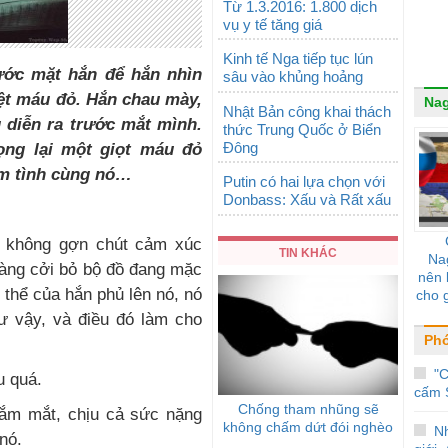
Từ 1.3.2016: 1.800 dịch
vụ y tế tăng giá
Kinh tế Nga tiếp tục lún
rước mặt hắn để hắn nhìn
sâu vào khủng hoảng
vệt máu đỏ. Hắn chau mày,
Nag
Nhật Bản công khai thách
 diễn ra trước mắt mình.
thức Trung Quốc ở Biển
Đông
ọng lại một giọt máu đỏ
àm tình cùng nó…
Putin có hai lựa chọn với
Donbass: Xấu và Rất xấu
t không gợn chút cảm xúc
TIN KHÁC
Na
nhàng cởi bỏ bộ đồ đang mặc
nên 
thể của hắn phủ lên nó, nó
cho g
ư vậy, và điều đó làm cho
Phó
"C
u quá.
cấm 
Chống tham nhũng sẽ
hắm mắt, chịu cả sức nặng
không chấm dứt đói nghèo
N
 nó.