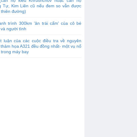
 (căn hộ kiểu Khrushchov hoặc căn hộ
g Tự, Kim Liên cũ nếu đem so vẫn được
à thiên đường)
nh trình 300km 'ăn trái cấm' của cô bé
 và người tình
t luận của các cuộc điều tra về nguyên
 thảm họa A321 đều đồng nhất- một vụ nổ
 trong máy bay