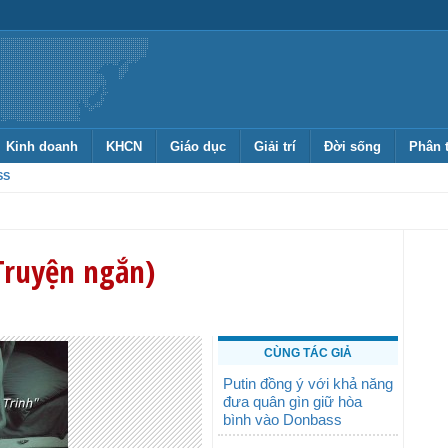
Kinh doanh
KHCN
Giáo dục
Giải trí
Đời sống
Phân 
SS
Truyện ngắn)
CÙNG TÁC GIẢ
Putin đồng ý với khả năng
đưa quân gìn giữ hòa
bình vào Donbass