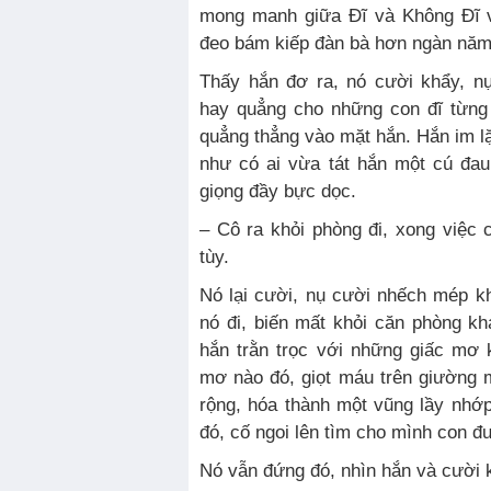
mong manh giữa Đĩ và Không Đĩ vố
đeo bám kiếp đàn bà hơn ngàn nă
Thấy hắn đơ ra, nó cười khẩy, 
hay quẳng cho những con đĩ từng
quẳng thẳng vào mặt hắn. Hắn im l
như có ai vừa tát hắn một cú đau 
giọng đầy bực dọc.
– Cô ra khỏi phòng đi, xong việc c
tùy.
Nó lại cười, nụ cười nhếch mép k
nó đi, biến mất khỏi căn phòng kh
hắn trằn trọc với những giấc mơ 
mơ nào đó, giọt máu trên giường 
rộng, hóa thành một vũng lầy nhớ
đó, cố ngoi lên tìm cho mình con đ
Nó vẫn đứng đó, nhìn hắn và cười 