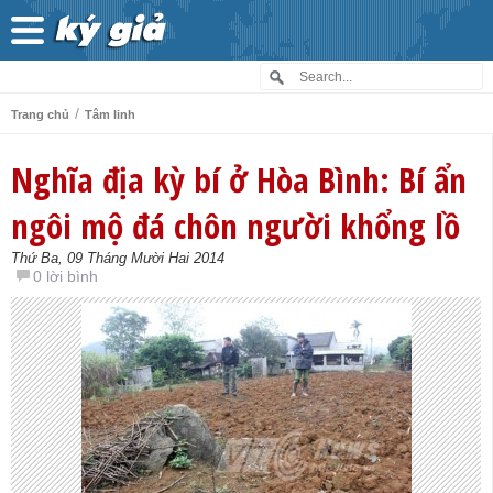
/
Trang chủ
Tâm linh
Nghĩa địa kỳ bí ở Hòa Bình: Bí ẩn
ngôi mộ đá chôn người khổng lồ
Thứ Ba, 09 Tháng Mười Hai 2014
0 lời bình