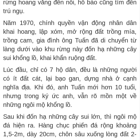
rừng hoang vắng đến nỗi, hổ báo cũng tìm đến
trú ngụ.
Năm 1970, chính quyền vận động nhân dân
khai hoang, lập xóm, mở rộng đất trồng mía,
trồng cam, gia đình ông Tuấn đã di chuyển từ
làng dưới vào khu rừng này đốn hạ những cây
sui khổng lồ, khai khẩn ruộng đất.
Lúc đầu, chỉ có 7 hộ dân, đều là những người
có ít đất cát, lại bạo gan, dựng nhà ở cạnh
nghĩa địa. Khi đó, anh Tuấn mới hơn 10 tuổi,
nhưng trong ký ức anh, vẫn rõ mồn một về
những ngôi mộ khổng lồ.
Sau khi đốn hạ những cây sui lớn, thì ngôi mộ
đá hiện ra. Hàng chục phiến đá rộng khoảng
1,5-2m, dày 20cm, chôn sâu xuống lòng đất 2-