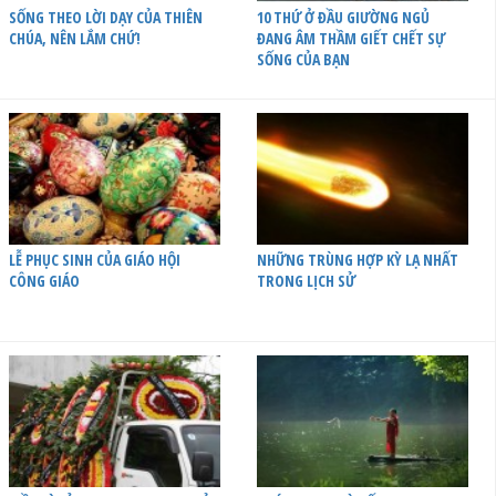
SỐNG THEO LỜI DẠY CỦA THIÊN
10 THỨ Ở ĐẦU GIƯỜNG NGỦ
CHÚA, NÊN LẮM CHỨ!
ĐANG ÂM THẦM GIẾT CHẾT SỰ
SỐNG CỦA BẠN
LỄ PHỤC SINH CỦA GIÁO HỘI
NHỮNG TRÙNG HỢP KỲ LẠ NHẤT
CÔNG GIÁO
TRONG LỊCH SỬ