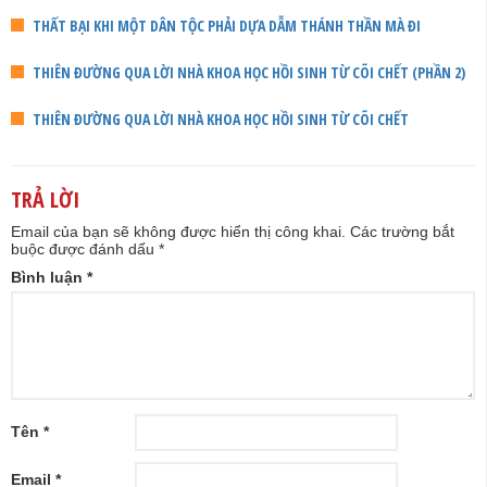
THẤT BẠI KHI MỘT DÂN TỘC PHẢI DỰA DẪM THÁNH THẦN MÀ ĐI
THIÊN ĐƯỜNG QUA LỜI NHÀ KHOA HỌC HỒI SINH TỪ CÕI CHẾT (PHẦN 2)
THIÊN ĐƯỜNG QUA LỜI NHÀ KHOA HỌC HỒI SINH TỪ CÕI CHẾT
TRẢ LỜI
Email của bạn sẽ không được hiển thị công khai.
Các trường bắt
buộc được đánh dấu
*
Bình luận
*
Tên
*
Email
*