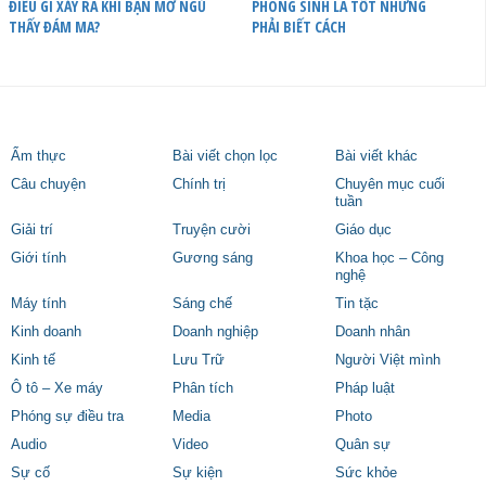
ĐIỀU GÌ XẢY RA KHI BẠN MƠ NGỦ
PHÓNG SINH LÀ TỐT NHƯNG
THẤY ĐÁM MA?
PHẢI BIẾT CÁCH
Ẩm thực
Bài viết chọn lọc
Bài viết khác
Câu chuyện
Chính trị
Chuyên mục cuối
tuần
Giải trí
Truyện cười
Giáo dục
Giới tính
Gương sáng
Khoa học – Công
nghệ
Máy tính
Sáng chế
Tin tặc
Kinh doanh
Doanh nghiệp
Doanh nhân
Kinh tế
Lưu Trữ
Người Việt mình
Ô tô – Xe máy
Phân tích
Pháp luật
Phóng sự điều tra
Media
Photo
Audio
Video
Quân sự
Sự cố
Sự kiện
Sức khỏe