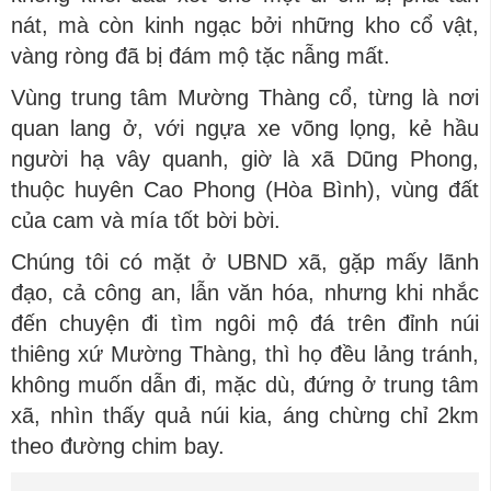
nát, mà còn kinh ngạc bởi những kho cổ vật,
vàng ròng đã bị đám mộ tặc nẫng mất.
Vùng trung tâm Mường Thàng cổ, từng là nơi
quan lang ở, với ngựa xe võng lọng, kẻ hầu
người hạ vây quanh, giờ là xã Dũng Phong,
thuộc huyên Cao Phong (Hòa Bình), vùng đất
của cam và mía tốt bời bời.
Chúng tôi có mặt ở UBND xã, gặp mấy lãnh
đạo, cả công an, lẫn văn hóa, nhưng khi nhắc
đến chuyện đi tìm ngôi mộ đá trên đỉnh núi
thiêng xứ Mường Thàng, thì họ đều lảng tránh,
không muốn dẫn đi, mặc dù, đứng ở trung tâm
xã, nhìn thấy quả núi kia, áng chừng chỉ 2km
theo đường chim bay.