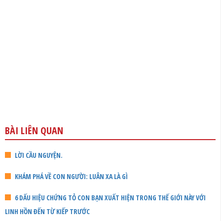
BÀI LIÊN QUAN
LỜI CẦU NGUYỆN.
KHÁM PHÁ VỀ CON NGƯỜI: LUÂN XA LÀ GÌ
6 DẤU HIỆU CHỨNG TỎ CON BẠN XUẤT HIỆN TRONG THẾ GIỚI NÀY VỚI
LINH HỒN ĐẾN TỪ KIẾP TRƯỚC