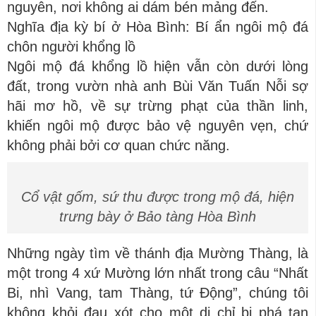
nguyên, nơi không ai dám bén mảng đến.
Nghĩa địa kỳ bí ở Hòa Bình: Bí ẩn ngôi mộ đá
chôn người khổng lồ
Ngôi mộ đá khổng lồ hiện vẫn còn dưới lòng
đất, trong vườn nhà anh Bùi Văn Tuấn Nỗi sợ
hãi mơ hồ, về sự trừng phạt của thần linh,
khiến ngôi mộ được bảo vệ nguyên vẹn, chứ
không phải bởi cơ quan chức năng.
Cổ vật gốm, sứ thu được trong mộ đá, hiện
trưng bày ở Bảo tàng Hòa Bình
Những ngày tìm về thánh địa Mường Thàng, là
một trong 4 xứ Mường lớn nhất trong câu “Nhất
Bi, nhì Vang, tam Thàng, tứ Động”, chúng tôi
không khỏi đau xót cho một di chỉ bị phá tan