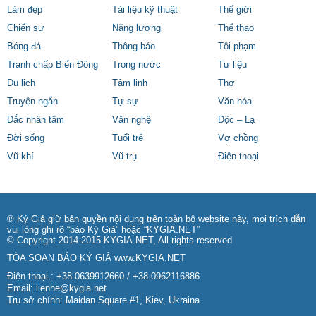
Làm đẹp
Tài liệu kỹ thuật
Thế giới
Chiến sự
Năng lượng
Thể thao
Bóng đá
Thông báo
Tội phạm
Tranh chấp Biển Đông
Trong nước
Tư liệu
Du lịch
Tâm linh
Thơ
Truyện ngắn
Tự sự
Văn hóa
Đắc nhân tâm
Văn nghệ
Độc – Lạ
Đời sống
Tuổi trẻ
Vợ chồng
Vũ khí
Vũ trụ
Điện thoại
® Ký Giả giữ bản quyền nội dung trên toàn bộ website này, mọi trích dẫn
vui lòng ghi rõ “báo Ký Giả” hoặc “KYGIA.NET”
© Copyright 2014-2015 KYGIA.NET, All rights reserved
TÒA SOẠN BÁO KÝ GIẢ
www.KYGIA.NET
Điện thoại.: +38.0639912660 / +38.0962116886
Email:
lienhe@kygia.net
Trụ sở chính: Maidan Square #1, Kiev, Ukraina