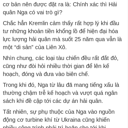
cơ bản nên được đặt ra là: Chính xác thì Hải
quân Nga có vai trò gì?
Chắc hẳn Kremlin cảm thấy rất hợp lý khi đầu
tư những khoản tiền khổng lồ để hiện đại hóa
lực lượng hải quân mà suốt 25 năm qua vẫn là
một “di sản” của Liên Xô.
Nhìn chung, các loại tàu chiến đều rất đắt đỏ,
cũng như đòi hỏi nhiều thời gian để lên kế
hoạch, đóng và đưa vào biên chế.
Trong khi đó, Nga từ lâu đã mang tiếng xấu là
thường chậm trễ kế hoạch và vượt quá ngân
sách khi đề cập tới các dự án hải quân.
Tất nhiên, sự phụ thuộc của Nga vào nguồn
động cơ turbine khí từ Ukraina cũng khiến
nhiều công trình phải trì hoãn cho tới khi