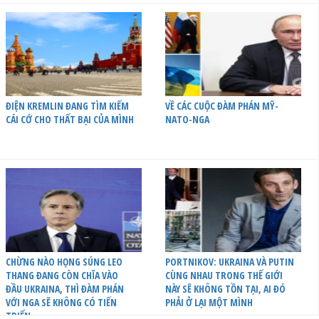
ĐIỆN KREMLIN ĐANG TÌM KIẾM
VỀ CÁC CUỘC ĐÀM PHÁN MỸ-
CÁI CỚ CHO THẤT BẠI CỦA MÌNH
NATO-NGA
CHỪNG NÀO HỌNG SÚNG LEO
PORTNIKOV: UKRAINA VÀ PUTIN
THANG ĐANG CÒN CHĨA VÀO
CÙNG NHAU TRONG THẾ GIỚI
ĐẦU UKRAINA, THÌ ĐÀM PHÁN
NÀY SẼ KHÔNG TỒN TẠI, AI ĐÓ
VỚI NGA SẼ KHÔNG CÓ TIẾN
PHẢI Ở LẠI MỘT MÌNH
TRIỂN