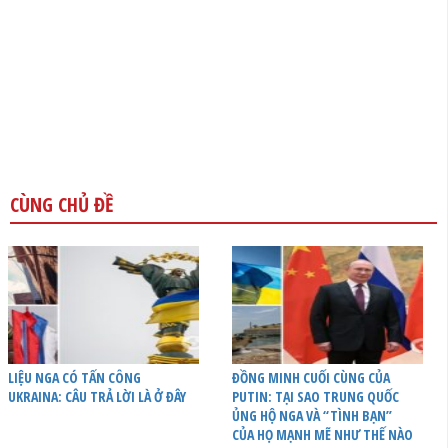
CÙNG CHỦ ĐỀ
LIỆU NGA CÓ TẤN CÔNG
ĐỒNG MINH CUỐI CÙNG CỦA
UKRAINA: CÂU TRẢ LỜI LÀ Ở ĐÂY
PUTIN: TẠI SAO TRUNG QUỐC
ỦNG HỘ NGA VÀ “TÌNH BẠN”
CỦA HỌ MẠNH MẼ NHƯ THẾ NÀO