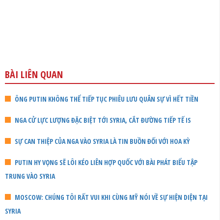
BÀI LIÊN QUAN
ÔNG PUTIN KHÔNG THỂ TIẾP TỤC PHIÊU LƯU QUÂN SỰ VÌ HẾT TIỀN
NGA CỬ LỰC LƯỢNG ĐẶC BIỆT TỚI SYRIA, CẮT ĐƯỜNG TIẾP TẾ IS
SỰ CAN THIỆP CỦA NGA VÀO SYRIA LÀ TIN BUỒN ĐỐI VỚI HOA KỲ
PUTIN HY VỌNG SẼ LÔI KÉO LIÊN HỢP QUỐC VỚI BÀI PHÁT BIỂU TẬP
TRUNG VÀO SYRIA
MOSCOW: CHÚNG TÔI RẤT VUI KHI CÙNG MỸ NÓI VỀ SỰ HIỆN DIỆN TẠI
SYRIA