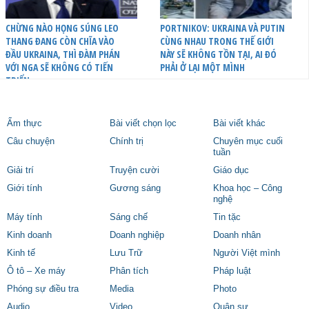
CHỪNG NÀO HỌNG SÚNG LEO
PORTNIKOV: UKRAINA VÀ PUTIN
THANG ĐANG CÒN CHĨA VÀO
CÙNG NHAU TRONG THẾ GIỚI
ĐẦU UKRAINA, THÌ ĐÀM PHÁN
NÀY SẼ KHÔNG TỒN TẠI, AI ĐÓ
VỚI NGA SẼ KHÔNG CÓ TIẾN
PHẢI Ở LẠI MỘT MÌNH
TRIỂN
Ẩm thực
Bài viết chọn lọc
Bài viết khác
Câu chuyện
Chính trị
Chuyên mục cuối
tuần
Giải trí
Truyện cười
Giáo dục
Giới tính
Gương sáng
Khoa học – Công
nghệ
Máy tính
Sáng chế
Tin tặc
Kinh doanh
Doanh nghiệp
Doanh nhân
Kinh tế
Lưu Trữ
Người Việt mình
Ô tô – Xe máy
Phân tích
Pháp luật
Phóng sự điều tra
Media
Photo
Audio
Video
Quân sự