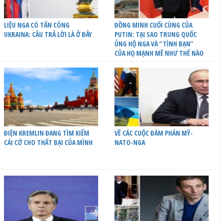
LIỆU NGA CÓ TẤN CÔNG
ĐỒNG MINH CUỐI CÙNG CỦA
UKRAINA: CÂU TRẢ LỜI LÀ Ở ĐÂY
PUTIN: TẠI SAO TRUNG QUỐC
ỦNG HỘ NGA VÀ “TÌNH BẠN”
CỦA HỌ MẠNH MẼ NHƯ THẾ NÀO
ĐIỆN KREMLIN ĐANG TÌM KIẾM
VỀ CÁC CUỘC ĐÀM PHÁN MỸ-
CÁI CỚ CHO THẤT BẠI CỦA MÌNH
NATO-NGA