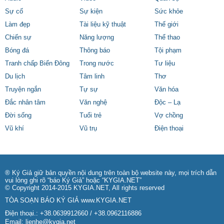
Sự cố
Sự kiện
Sức khỏe
Làm đẹp
Tài liệu kỹ thuật
Thế giới
Chiến sự
Năng lượng
Thể thao
Bóng đá
Thông báo
Tội phạm
Tranh chấp Biển Đông
Trong nước
Tư liệu
Du lịch
Tâm linh
Thơ
Truyện ngắn
Tự sự
Văn hóa
Đắc nhân tâm
Văn nghệ
Độc – Lạ
Đời sống
Tuổi trẻ
Vợ chồng
Vũ khí
Vũ trụ
Điện thoại
® Ký Giả giữ bản quyền nội dung trên toàn bộ website này, mọi trích dẫn
vui lòng ghi rõ “báo Ký Giả” hoặc “KYGIA.NET”
© Copyright 2014-2015 KYGIA.NET, All rights reserved
TÒA SOẠN BÁO KÝ GIẢ
www.KYGIA.NET
Điện thoại.: +38.0639912660 / +38.0962116886
Email:
lienhe@kygia.net