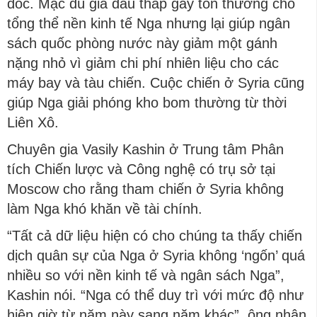
dốc. Mặc dù giá dầu thấp gây tổn thương cho
tổng thể nền kinh tế Nga nhưng lại giúp ngân
sách quốc phòng nước này giảm một gánh
nặng nhỏ vì giảm chi phí nhiên liệu cho các
máy bay và tàu chiến. Cuộc chiến ở Syria cũng
giúp Nga giải phóng kho bom thường từ thời
Liên Xô.
Chuyên gia Vasily Kashin ở Trung tâm Phân
tích Chiến lược và Công nghệ có trụ sở tại
Moscow cho rằng tham chiến ở Syria không
làm Nga khó khăn về tài chính.
“Tất cả dữ liệu hiện có cho chúng ta thấy chiến
dịch quân sự của Nga ở Syria không ‘ngốn’ quá
nhiều so với nền kinh tế và ngân sách Nga”,
Kashin nói. “Nga có thể duy trì với mức độ như
hiện giờ từ năm này sang năm khác”, ông nhận