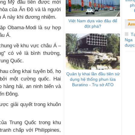
ống Mỹ đầu tiên được mời
ph
hòa của Ấn Độ và là người
u Á này khi đương nhiệm.
Việt Nam dựa vào đâu để
Arm
đột phá?
 gặp Obama-Modi là sự hợp
Tạ
âu Á.
Nga 
 chung về khu vực châu Á –
được 
” có vẻ là bình thường,
Trung Quốc.
hau công khai tuyên bố, họ
Quân ly khai lần đầu tiên sử
 bởi một cường quốc. Hai
dụng hệ thống phun lửa
Buratino - Trụ sở ATO
 hàng hải, an ninh biển và
iển Đông.
ược giải quyết trong khuôn
ủa Trung Quốc trong khu
ranh chấp với Philippines,