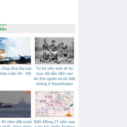
liệu
 chạy đua đại bác
Từ bỏ nền kinh tế du
nhân Liên Xô - Mỹ
mục đã dẫn đến nạn
ăn thịt người và tội diệt
chủng ở Kazakhstan
 40 năm đất nước
Biển Đông 27 năm sau
g nhất, công chiếu
cuộc hải chiến Trường