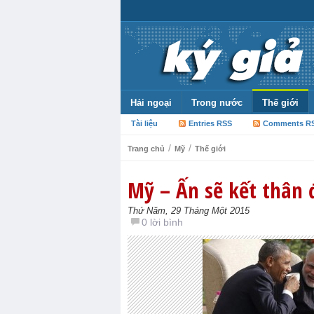
Hải ngoại
Trong nước
Thế giới
Tài liệu
Entries RSS
Comments R
/
/
Trang chủ
Mỹ
Thế giới
Mỹ – Ấn sẽ kết thân
Thứ Năm, 29 Tháng Một 2015
0 lời bình