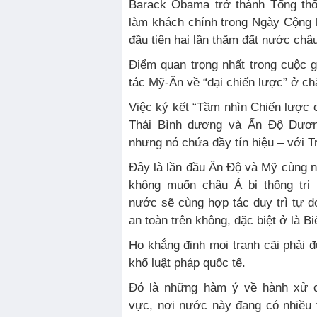
Barack Obama trở thành Tổng th
làm khách chính trong Ngày Cộng 
đầu tiên hai lần thăm đất nước châ
Điểm quan trọng nhất trong cuộc
tác Mỹ-Ấn về “đại chiến lược” ở ch
Việc ký kết “Tầm nhìn Chiến lược
Thái Bình dương và Ấn Độ Dương
nhưng nó chứa đầy tín hiệu – với 
Đây là lần đầu Ấn Độ và Mỹ cùng n
không muốn châu Á bị thống trị
nước sẽ cùng hợp tác duy trì tự do
an toàn trên không, đặc biệt ở là B
Họ khẳng định mọi tranh cãi phải đ
khổ luật pháp quốc tế.
Đó là những hàm ý về hành xử c
vực, nơi nước này đang có nhiều t