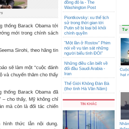
đồng đô la - The
Washington Post
rs
Piontkovsky: xu thế lịch
sử trong thời gian tới
g thống Barack Obama tới
Putin sẽ bị loại bỏ khỏi
Tư 
ướng mới trong chính sách
chính quyền
"Một lần ở Rostov" Phim
nói về vụ tàn sát những
Seema Sirohi, theo hãng tin
người biểu tình ĐÓI"
Những điều cần biết về
 báo sẽ làm một “cuộc đánh
đối đầu Saudi Arabia -
Cuộc
Iran
Độ và chuyến thăm cho thấy
hạt 
Thế Giới Không Đàn Bà
(thơ tình Hà Văn Năm)
g thống Barack Obama đã
” – cho thấy, Mỹ không chỉ
TIN KHÁC
ần mà còn là đối tác chiến
hình thức lẫn nội dung.
Nhân
thốn