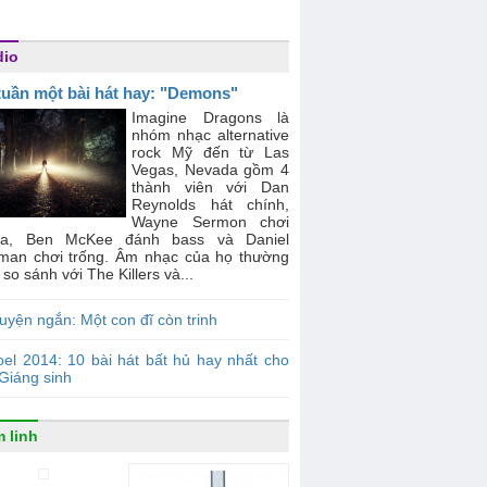
dio
tuần một bài hát hay: "Demons"
Imagine Dragons là
nhóm nhạc alternative
rock Mỹ đến từ Las
Vegas, Nevada gồm 4
thành viên với Dan
Reynolds hát chính,
Wayne Sermon chơi
ta, Ben McKee đánh bass và Daniel
zman chơi trống. Âm nhạc của họ thường
so sánh với The Killers và...
uyện ngắn: Một con đĩ còn trinh
el 2014: 10 bài hát bất hủ hay nhất cho
Giáng sinh
 linh