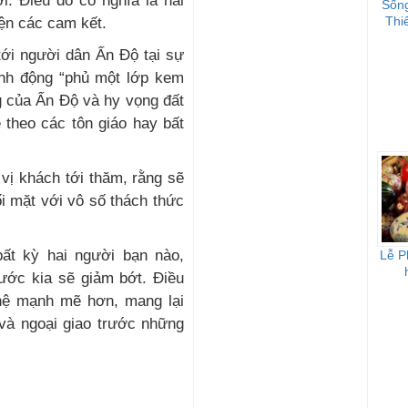
. Điều đó có nghĩa là hai
Sống
Thi
ện các cam kết.
tới người dân Ấn Độ tại sự
ành động “phủ một lớp kem
g của Ấn Độ và hy vọng đất
 theo các tôn giáo hay bất
 vị khách tới thăm, rằng sẽ
 mặt với vô số thách thức
ất kỳ hai người bạn nào,
Lễ P
ước kia sẽ giảm bớt. Điều
hệ mạnh mẽ hơn, mang lại
và ngoại giao trước những