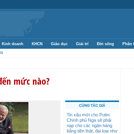
Kinh doanh
KHCN
Giáo dục
Giải trí
Đời sống
Phân 
SS
 đến mức nào?
CÙNG TÁC GIẢ
Tin xấu mới cho Putin:
Chính phủ Nga sẽ phải
nạp cho các ngân hàng
bằng tiền thật, đại loại như