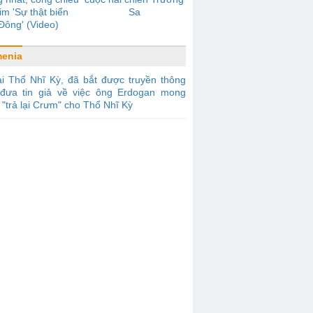
im 'Sự thật biển
Sa
Đông' (Video)
enia
i Thổ Nhĩ Kỳ, đã bắt được truyền thông
đưa tin giả về việc ông Erdogan mong
"trả lại Crưm" cho Thổ Nhĩ Kỳ