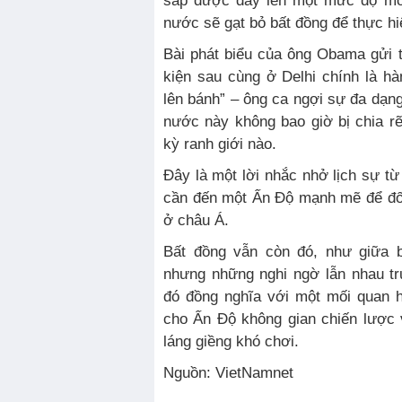
sắp được đẩy lên một mức độ mới
nước sẽ gạt bỏ bất đồng để thực hi
Bài phát biểu của ông Obama gửi 
kiện sau cùng ở Delhi chính là h
lên bánh” – ông ca ngợi sự đa dạn
nước này không bao giờ bị chia rẽ
kỳ ranh giới nào.
Đây là một lời nhắc nhở lịch sự từ
cần đến một Ấn Độ mạnh mẽ để đối
ở châu Á.
Bất đồng vẫn còn đó, như giữa b
nhưng những nghi ngờ lẫn nhau tr
đó đồng nghĩa với một mối quan 
cho Ấn Độ không gian chiến lược 
láng giềng khó chơi.
Nguồn: VietNamnet