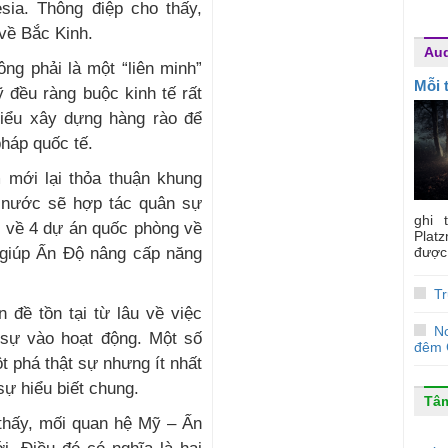
sia. Thông điệp cho thấy,
về Bắc Kinh.
Au
ng phải là một “liên minh”
Mỗi 
 đều ràng buộc kinh tế rất
kiểu xây dựng hàng rào để
háp quốc tế.
 mới lại thỏa thuận khung
 nước sẽ hợp tác quân sự
ghi 
h về 4 dự án quốc phòng về
Plat
, giúp Ấn Độ nâng cấp năng
được 
Tr
 đề tồn tại từ lâu về việc
No
 sự vào hoạt động. Một số
đêm 
t phá thật sự nhưng ít nhất
sự hiểu biết chung.
Tâm
 thấy, mối quan hệ Mỹ – Ấn