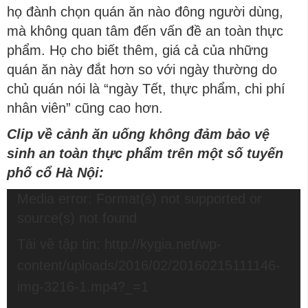
họ đành chọn quán ăn nào đông người dùng,
mà không quan tâm đến vấn đề an toàn thực
phẩm. Họ cho biết thêm, giá cả của những
quán ăn này đắt hơn so với ngày thường do
chủ quán nói là “ngày Tết, thực phẩm, chi phí
nhân viên” cũng cao hơn.
Clip về cảnh ăn uống không đảm bảo vệ
sinh an toàn thực phẩm trên một số tuyến
phố cổ Hà Nội:
Trình
Media error: Format(s) not supported or
chơi
source(s) not found
Video
Tải về tập tin: http://kygia.net/wp-
content/uploads/2016/02/20160215111146-
img-3216-1.mp4?_=1