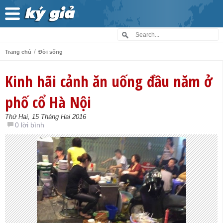
/
Trang chủ
Đời sống
Kinh hãi cảnh ăn uống đầu năm ở
phố cổ Hà Nội
Thứ Hai, 15 Tháng Hai 2016
0 lời bình