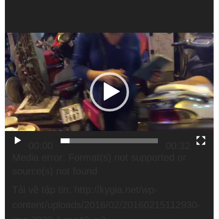
Trình
chơi
Video
00:00
00:32
Trình
Media error: Format(s) not supported or
chơi
source(s) not found
Video
Tải về tập tin: http://kygia.net/wp-
content/uploads/2016/02/20160215112930-