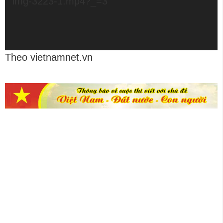
img-3223-1.mp4?_=3
Theo vietnamnet.vn