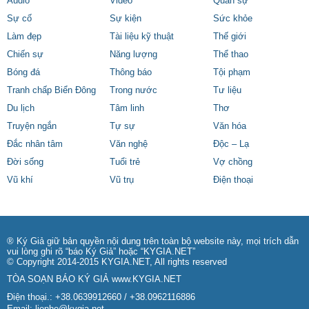
Audio
Video
Quân sự
Sự cố
Sự kiện
Sức khỏe
Làm đẹp
Tài liệu kỹ thuật
Thế giới
Chiến sự
Năng lượng
Thể thao
Bóng đá
Thông báo
Tội phạm
Tranh chấp Biển Đông
Trong nước
Tư liệu
Du lịch
Tâm linh
Thơ
Truyện ngắn
Tự sự
Văn hóa
Đắc nhân tâm
Văn nghệ
Độc – Lạ
Đời sống
Tuổi trẻ
Vợ chồng
Vũ khí
Vũ trụ
Điện thoại
® Ký Giả giữ bản quyền nội dung trên toàn bộ website này, mọi trích dẫn
vui lòng ghi rõ “báo Ký Giả” hoặc “KYGIA.NET”
© Copyright 2014-2015 KYGIA.NET, All rights reserved
TÒA SOẠN BÁO KÝ GIẢ
www.KYGIA.NET
Điện thoại.: +38.0639912660 / +38.0962116886
Email:
lienhe@kygia.net