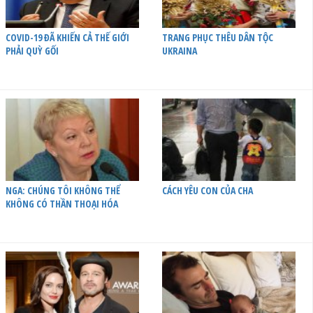
COVID-19 ĐÃ KHIẾN CẢ THẾ GIỚI
TRANG PHỤC THÊU DÂN TỘC
PHẢI QUỲ GỐI
UKRAINA
NGA: CHÚNG TÔI KHÔNG THỂ
CÁCH YÊU CON CỦA CHA
KHÔNG CÓ THẦN THOẠI HÓA