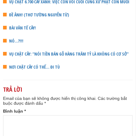
VỤ CHẶT 6.700 CÂY XANH: VIỆC CON VOI CUỐI CÙNG XỬ PHẠT CON MUỖI
ĐỀ ẢNH! (THƠ TƯỜNG NGUYỄN TỪ)
BÀI VĂN TẾ CÂY!
NÓ...?!!!
VỤ CHẶT CÂY: “NÓI TIỀN BÁN GỖ HÀNG TRĂM TỶ LÀ KHÔNG CÓ CƠ SỞ”
NƠI CHẶT CÂY CÓ THỂ… ĐI TÙ
TRẢ LỜI
Email của bạn sẽ không được hiển thị công khai.
Các trường bắt
buộc được đánh dấu
*
Bình luận
*