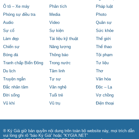
Ô tô – Xe máy
Phân tích
Pháp luật
Phóng sự điều tra
Media
Photo
Audio
Video
Quân sự
Sự cố
Sự kiện
Sức khỏe
Làm đẹp
Tài liệu kỹ thuật
Thế giới
Chiến sự
Năng lượng
Thể thao
Bóng đá
Thông báo
Tội phạm
Tranh chấp Biển Đông
Trong nước
Tư liệu
Du lịch
Tâm linh
Thơ
Truyện ngắn
Tự sự
Văn hóa
Đắc nhân tâm
Văn nghệ
Độc – Lạ
Đời sống
Tuổi trẻ
Vợ chồng
Vũ khí
Vũ trụ
Điện thoại
® Ký Giả giữ bản quyền nội dung trên toàn bộ website này, mọi trích dẫn
vui lòng ghi rõ “báo Ký Giả” hoặc “KYGIA.NET”