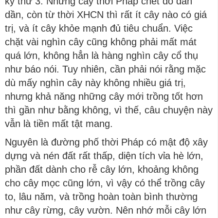
kỳ thứ 3. Những cây thời Pháp chết đổ dần
dần, còn từ thời XHCN thì rất ít cây nào có giá
trị, và ít cây khỏe mạnh đủ tiêu chuẩn. Việc
chặt vài nghìn cây cũng không phải mất mát
quá lớn, không hẳn là hàng nghìn cây cổ thụ
như báo nói. Tuy nhiên, cần phải nói rằng mặc
dù mấy nghìn cây này không nhiều giá trị,
nhưng khả năng những cây mới trồng tốt hơn
thì gần như bằng không, vì thế, câu chuyện này
vẫn là tiền mất tật mang.
Nguyên là đường phố thời Pháp có mật độ xây
dựng và nén đất rất thấp, diện tích vỉa hè lớn,
phần đất dành cho rễ cây lớn, khoảng không
cho cây mọc cũng lớn, vì vậy có thể trồng cây
to, lâu năm, và trồng hoàn toàn bình thường
như cây rừng, cây vườn. Nên nhớ mỗi cây lớn