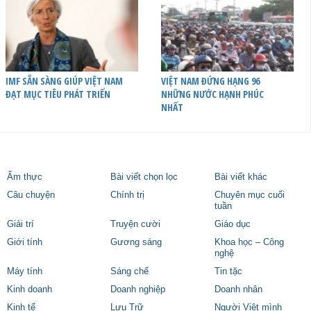
IMF SẴN SÀNG GIÚP VIỆT NAM
VIỆT NAM ĐỨNG HẠNG 96
ĐẠT MỤC TIÊU PHÁT TRIỂN
NHỮNG NƯỚC HẠNH PHÚC
NHẤT
Ẩm thực
Bài viết chọn lọc
Bài viết khác
Câu chuyện
Chính trị
Chuyên mục cuối
tuần
Giải trí
Truyện cười
Giáo dục
Giới tính
Gương sáng
Khoa học – Công
nghệ
Máy tính
Sáng chế
Tin tặc
Kinh doanh
Doanh nghiệp
Doanh nhân
Kinh tế
Lưu Trữ
Người Việt mình