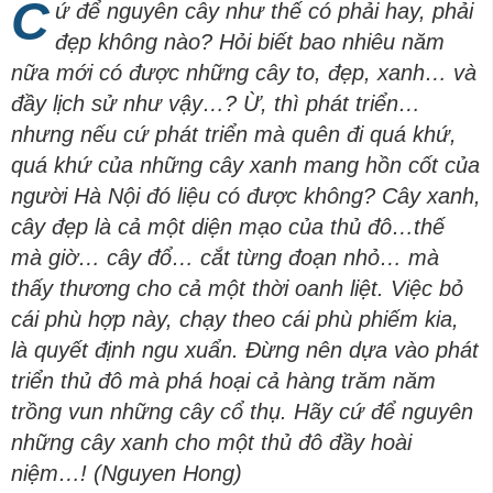
C
ứ để nguyên cây như thế có phải hay, phải
đẹp không nào? Hỏi biết bao nhiêu năm
nữa mới có được những cây to, đẹp, xanh… và
đầy lịch sử như vậy…? Ừ, thì phát triển…
nhưng nếu cứ phát triển mà quên đi quá khứ,
quá khứ của những cây xanh mang hồn cốt của
người Hà Nội đó liệu có được không? Cây xanh,
cây đẹp là cả một diện mạo của thủ đô…thế
mà giờ… cây đổ… cắt từng đoạn nhỏ… mà
thấy thương cho cả một thời oanh liệt. Việc bỏ
cái phù hợp này, chạy theo cái phù phiếm kia,
là quyết định ngu xuẩn. Đừng nên dựa vào phát
triển thủ đô mà phá hoại cả hàng trăm năm
trồng vun những cây cổ thụ. Hãy cứ để nguyên
những cây xanh cho một thủ đô đầy hoài
niệm…!
(Nguyen Hong)