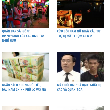
QUÁN BAR SÀI GÒN:
CỨU ĐÔI NAM NỮ NHẢY CẦU TỰ
DISNEYLAND CỦA CÁC ÔNG TÂY
TỬ, BỊ MẤT TRỘM XE MÁY
NGHỈ HƯU
NGÂN SÁCH KHÔNG ĐỦ TIÊU,
MÀN ĐỐI ĐÁP “BÁ ĐẠO” GIỮA BỊ
ĐẦU NĂM CHÍNH PHỦ LO VAY NỢ
CÁO VÀ QUAN TÒA