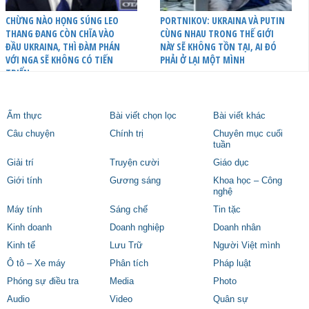
CHỪNG NÀO HỌNG SÚNG LEO
PORTNIKOV: UKRAINA VÀ PUTIN
THANG ĐANG CÒN CHĨA VÀO
CÙNG NHAU TRONG THẾ GIỚI
ĐẦU UKRAINA, THÌ ĐÀM PHÁN
NÀY SẼ KHÔNG TỒN TẠI, AI ĐÓ
VỚI NGA SẼ KHÔNG CÓ TIẾN
PHẢI Ở LẠI MỘT MÌNH
TRIỂN
Ẩm thực
Bài viết chọn lọc
Bài viết khác
Câu chuyện
Chính trị
Chuyên mục cuối
tuần
Giải trí
Truyện cười
Giáo dục
Giới tính
Gương sáng
Khoa học – Công
nghệ
Máy tính
Sáng chế
Tin tặc
Kinh doanh
Doanh nghiệp
Doanh nhân
Kinh tế
Lưu Trữ
Người Việt mình
Ô tô – Xe máy
Phân tích
Pháp luật
Phóng sự điều tra
Media
Photo
Audio
Video
Quân sự