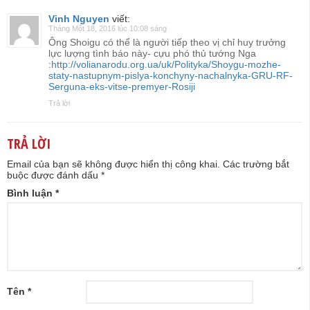
Vinh Nguyen
viết:
Tháng Một 18, 2016 lúc 10:08 sáng
Ông Shoigu có thể là người tiếp theo vị chỉ huy trưởng
lực lượng tình báo này- cựu phó thủ tướng Nga
:
http://volianarodu.org.ua/uk/Polityka/Shoygu-mozhe-
staty-nastupnym-pislya-konchyny-nachalnyka-GRU-RF-
Serguna-eks-vitse-premyer-Rosiji
Trả lời
TRẢ LỜI
Email của bạn sẽ không được hiển thị công khai.
Các trường bắt
buộc được đánh dấu
*
Bình luận
*
Tên
*