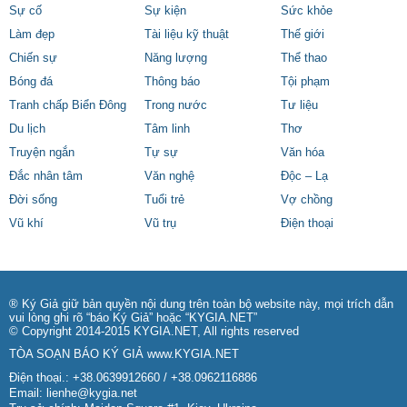
Sự cố
Sự kiện
Sức khỏe
Làm đẹp
Tài liệu kỹ thuật
Thế giới
Chiến sự
Năng lượng
Thể thao
Bóng đá
Thông báo
Tội phạm
Tranh chấp Biển Đông
Trong nước
Tư liệu
Du lịch
Tâm linh
Thơ
Truyện ngắn
Tự sự
Văn hóa
Đắc nhân tâm
Văn nghệ
Độc – Lạ
Đời sống
Tuổi trẻ
Vợ chồng
Vũ khí
Vũ trụ
Điện thoại
® Ký Giả giữ bản quyền nội dung trên toàn bộ website này, mọi trích dẫn
vui lòng ghi rõ “báo Ký Giả” hoặc “KYGIA.NET”
© Copyright 2014-2015 KYGIA.NET, All rights reserved
TÒA SOẠN BÁO KÝ GIẢ
www.KYGIA.NET
Điện thoại.: +38.0639912660 / +38.0962116886
Email:
lienhe@kygia.net