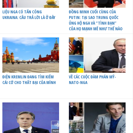
LIỆU NGA CÓ TẤN CÔNG
ĐỒNG MINH CUỐI CÙNG CỦA
UKRAINA: CÂU TRẢ LỜI LÀ Ở ĐÂY
PUTIN: TẠI SAO TRUNG QUỐC
ỦNG HỘ NGA VÀ “TÌNH BẠN”
CỦA HỌ MẠNH MẼ NHƯ THẾ NÀO
ĐIỆN KREMLIN ĐANG TÌM KIẾM
VỀ CÁC CUỘC ĐÀM PHÁN MỸ-
CÁI CỚ CHO THẤT BẠI CỦA MÌNH
NATO-NGA