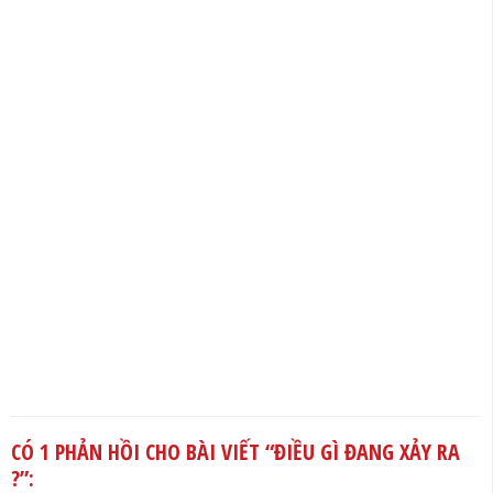
CÓ 1 PHẢN HỒI CHO BÀI VIẾT “
ĐIỀU GÌ ĐANG XẢY RA
?
”: