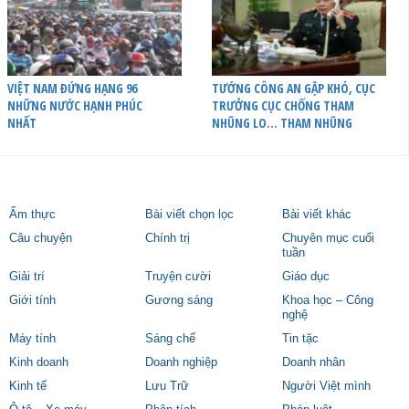
VIỆT NAM ĐỨNG HẠNG 96
TƯỚNG CÔNG AN GẶP KHÓ, CỤC
NHỮNG NƯỚC HẠNH PHÚC
TRƯỞNG CỤC CHỐNG THAM
NHẤT
NHŨNG LO… THAM NHŨNG
Ẩm thực
Bài viết chọn lọc
Bài viết khác
Câu chuyện
Chính trị
Chuyên mục cuối
tuần
Giải trí
Truyện cười
Giáo dục
Giới tính
Gương sáng
Khoa học – Công
nghệ
Máy tính
Sáng chế
Tin tặc
Kinh doanh
Doanh nghiệp
Doanh nhân
Kinh tế
Lưu Trữ
Người Việt mình