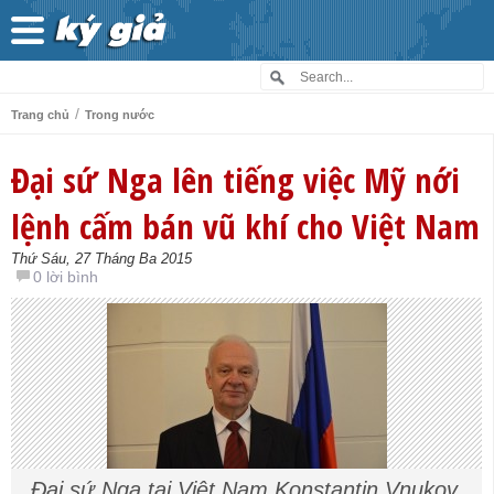
/
Trang chủ
Trong nước
Đại sứ Nga lên tiếng việc Mỹ nới
lệnh cấm bán vũ khí cho Việt Nam
Thứ Sáu, 27 Tháng Ba 2015
0 lời bình
Đại sứ Nga tại Việt Nam Konstantin Vnukov,