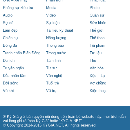
Ô tô – Xe máy
Phân tích
Pháp luật
Phóng sự điều tra
Media
Photo
Audio
Video
Quân sự
Sự cố
Sự kiện
Sức khỏe
Làm đẹp
Tài liệu kỹ thuật
Thế giới
Chiến sự
Năng lượng
Thể thao
Bóng đá
Thông báo
Tội phạm
Tranh chấp Biển Đông
Trong nước
Tư liệu
Du lịch
Tâm linh
Thơ
Truyện ngắn
Tự sự
Văn hóa
Đắc nhân tâm
Văn nghệ
Độc – Lạ
Đời sống
Tuổi trẻ
Vợ chồng
Vũ khí
Vũ trụ
Điện thoại
® Ký Giả giữ bản quyền nội dung trên toàn bộ website này, mọi trích dẫn
vui lòng ghi rõ “báo Ký Giả” hoặc “KYGIA.NET”
© Copyright 2014-2015 KYGIA.NET, All rights reserved