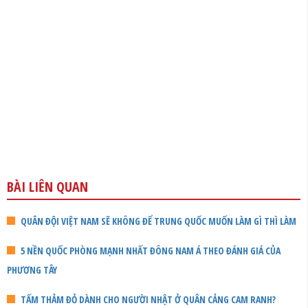
BÀI LIÊN QUAN
QUÂN ĐỘI VIỆT NAM SẼ KHÔNG ĐỂ TRUNG QUỐC MUỐN LÀM GÌ THÌ LÀM
5 NỀN QUỐC PHÒNG MẠNH NHẤT ĐÔNG NAM Á THEO ĐÁNH GIÁ CỦA
PHƯƠNG TÂY
TẤM THẢM ĐỎ DÀNH CHO NGƯỜI NHẬT Ở QUÂN CẢNG CAM RANH?