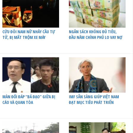
CỨU ĐÔI NAM NỮ NHẢY CẦU TỰ
NGÂN SÁCH KHÔNG ĐỦ TIÊU,
TỬ, BỊ MẤT TRỘM XE MÁY
ĐẦU NĂM CHÍNH PHỦ LO VAY NỢ
MÀN ĐỐI ĐÁP “BÁ ĐẠO” GIỮA BỊ
IMF SẴN SÀNG GIÚP VIỆT NAM
CÁO VÀ QUAN TÒA
ĐẠT MỤC TIÊU PHÁT TRIỂN