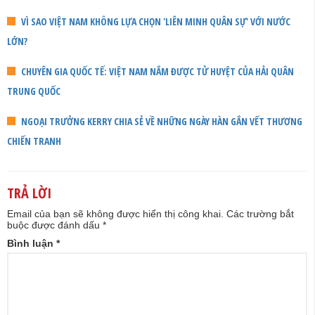
VÌ SAO VIỆT NAM KHÔNG LỰA CHỌN 'LIÊN MINH QUÂN SỰ' VỚI NƯỚC
LỚN?
CHUYÊN GIA QUỐC TẾ: VIỆT NAM NẮM ĐƯỢC TỬ HUYỆT CỦA HẢI QUÂN
TRUNG QUỐC
NGOẠI TRƯỞNG KERRY CHIA SẺ VỀ NHỮNG NGÀY HÀN GẮN VẾT THƯƠNG
CHIẾN TRANH
TRẢ LỜI
Email của bạn sẽ không được hiển thị công khai.
Các trường bắt
buộc được đánh dấu
*
Bình luận
*