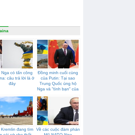
aina
 Nga có tấn công
Đồng minh cuối cùng
na: câu trả lời là ở
của Putin: Tại sao
đây
Trung Quốc ủng hộ
Nga và "tình bạn" của
họ mạnh mẽ như thế
nào
 Kremlin đang tìm
Về các cuộc đàm phán
m cái cớ cho thất
Mỹ-NATO-Nga