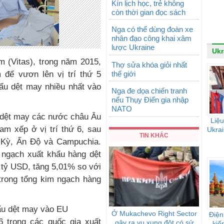
Kín lịch học, trẻ không
còn thời gian đọc sách
Nga có thể dùng đoàn xe
nhân đạo công khai xâm
lược Ukraine
Ukr
m (Vitas), trong năm 2015,
Thợ sửa khóa giỏi nhất
thế giới
để vươn lên vị trí thứ 5
hẩu dệt may nhiều nhất vào
Nga đe dọa chiến tranh
nếu Thụy Điển gia nhập
NATO
 dệt may các nước châu Âu
Liệu
am xếp ở vị trí thứ 6, sau
Ukrai
TIN KHÁC
 Kỳ, Ấn Độ và Campuchia.
m ngạch xuất khẩu hàng dệt
 tỷ USD, tăng 5,01% so với
trong tổng kim ngạch hàng
ẩu dệt may vào EU
Ở Mukachevo Right Sector
Điện
 trong các quốc gia xuất
gây ra vụ xung đột có sử
kiế