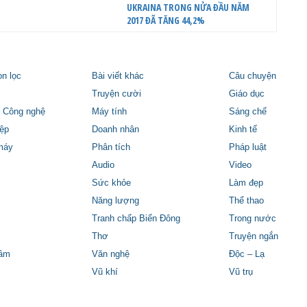
UKRAINA TRONG NỬA ĐẦU NĂM
2017 ĐÃ TĂNG 44,2%
ọn lọc
Bài viết khác
Câu chuyện
Truyện cười
Giáo dục
 Công nghệ
Máy tính
Sáng chế
ệp
Doanh nhân
Kinh tế
máy
Phân tích
Pháp luật
Audio
Video
Sức khỏe
Làm đẹp
Năng lượng
Thể thao
Tranh chấp Biển Đông
Trong nước
Thơ
Truyện ngắn
tâm
Văn nghệ
Độc – Lạ
Vũ khí
Vũ trụ