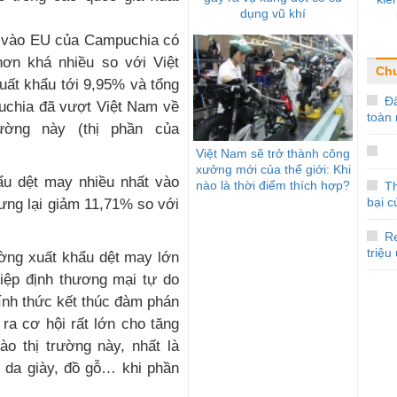
dụng vũ khí
ẩu vào EU của Campuchia có
ơn khá nhiều so với Việt
Chu
ất khẩu tới 9,95% và tổng
Đ
uchia đã vượt Việt Nam về
toàn
rường này (thị phần của
Việt Nam sẽ trở thành công
xưởng mới của thế giới: Khi
ẩu dệt may nhiều nhất vào
nào là thời điểm thích hợp?
Th
bại c
ưng lại giảm 11,71% so với
Re
triệu
ường xuất khẩu dệt may lớn
iệp định thương mại tự do
ính thức kết thúc đàm phán
ra cơ hội rất lớn cho tăng
o thị trường này, nhất là
, da giày, đồ gỗ… khi phần