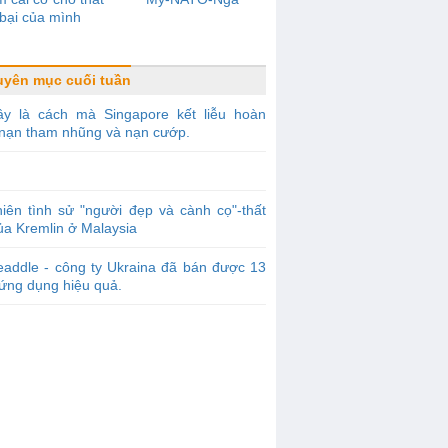
bại của mình
yên mục cuối tuần
ây là cách mà Singapore kết liễu hoàn
 nạn tham nhũng và nạn cướp.
iên tình sử "người đẹp và cành cọ"-thất
ủa Kremlin ở Malaysia
addle - công ty Ukraina đã bán được 13
 ứng dụng hiệu quả.