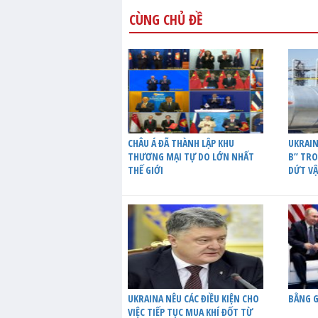
CÙNG CHỦ ĐỀ
CHÂU Á ĐÃ THÀNH LẬP KHU
UKRAIN
THƯƠNG MẠI TỰ DO LỚN NHẤT
B” TR
THẾ GIỚI
DỨT VẬ
UKRAINA NÊU CÁC ĐIỀU KIỆN CHO
BẰNG G
VIỆC TIẾP TỤC MUA KHÍ ĐỐT TỪ