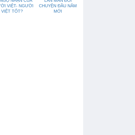
 NGỘ NHẬN CỦA
LAN MAN ĐÔI
ỜI VIỆT- NGƯỜI
CHUYỆN ĐẦU NĂM
VIỆT TỐT?
MỚI