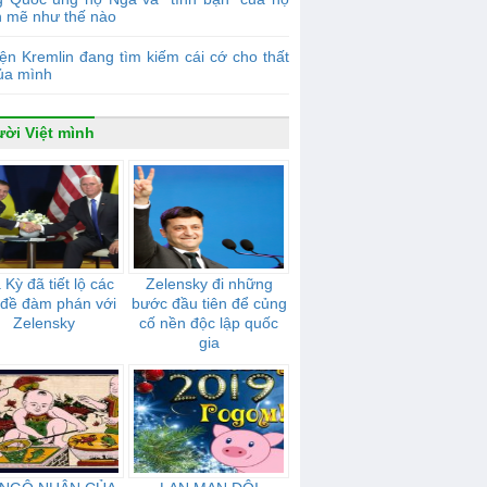
 mẽ như thế nào
ện Kremlin đang tìm kiếm cái cớ cho thất
của mình
ời Việt mình
Kỳ đã tiết lộ các
Zelensky đi những
 đề đàm phán với
bước đầu tiên để củng
Zelensky
cố nền độc lập quốc
gia