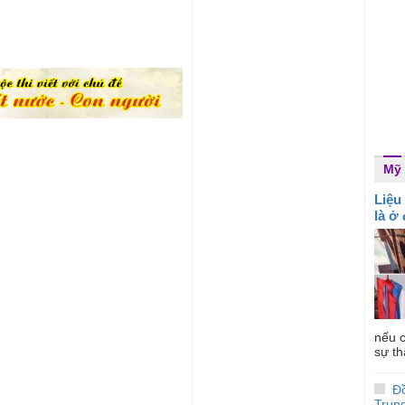
Mỹ
Liệu
là ở
nếu c
sự th
Đ
Trun