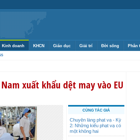
Kinh doanh
KHCN
Giáo dục
Giải trí
Đời sống
Phân 
SS
 Nam xuất khẩu dệt may vào EU
CÙNG TÁC GIẢ
Chuyện làng phạt vạ - Kỳ
2: Những kiểu phạt vạ có
một không hai