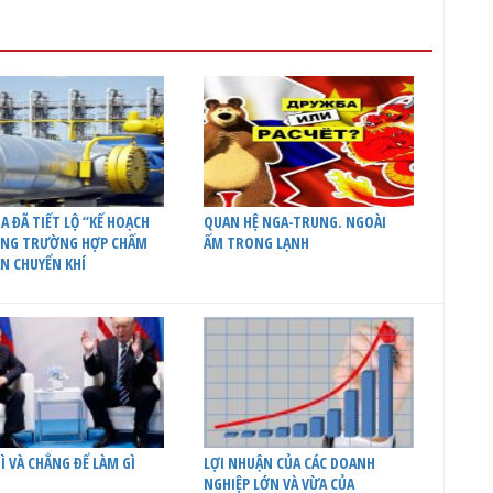
A ĐÃ TIẾT LỘ “KẾ HOẠCH
QUAN HỆ NGA-TRUNG. NGOÀI
ONG TRƯỜNG HỢP CHẤM
ẤM TRONG LẠNH
N CHUYỂN KHÍ
Ì VÀ CHẲNG ĐỂ LÀM GÌ
LỢI NHUẬN CỦA CÁC DOANH
NGHIỆP LỚN VÀ VỪA CỦA