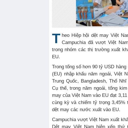
T
heo Hiệp hội dệt may Việt Na
Campuchia đã vượt Việt Nam 
trong nhóm các thị trường xuất k
EU.
Trong tổng số hơn 90 tỷ USD hàng
(EU) nhập khẩu năm ngoái, Việt N
Trung Quốc, Bangladesh, Thổ Nhĩ
Cụ thể, trong năm ngoái, tổng ki
may của Việt Nam vào EU đạt 3,11
cùng kỳ và chiếm tỷ trọng 3,45% 
dệt may các nước xuất vào EU.
Campuchia vượt Việt Nam xuất kh
Dệt may Việt Nam hiện xếp thứ 6