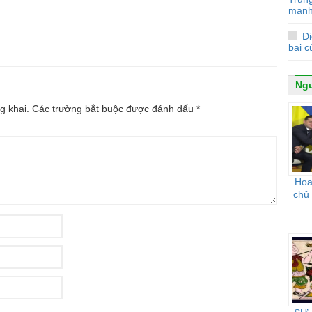
mạnh
Đi
bại 
Ngư
g khai.
Các trường bắt buộc được đánh dấu
*
Hoa 
chủ