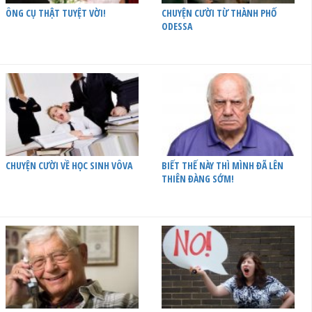
ÔNG CỤ THẬT TUYỆT VỜI!
CHUYỆN CƯỜI TỪ THÀNH PHỐ
ODESSA
CHUYỆN CƯỜI VỀ HỌC SINH VÔVA
BIẾT THẾ NÀY THÌ MÌNH ĐÃ LÊN
THIÊN ĐÀNG SỚM!