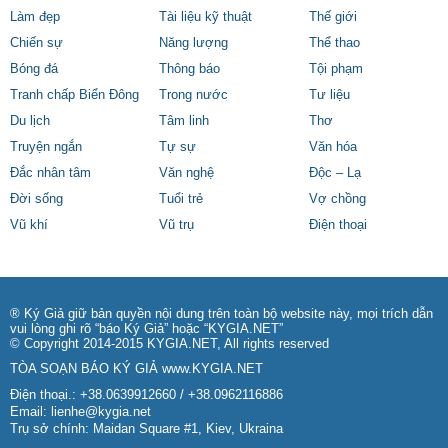
Làm đẹp
Tài liệu kỹ thuật
Thế giới
Chiến sự
Năng lượng
Thể thao
Bóng đá
Thông báo
Tội phạm
Tranh chấp Biển Đông
Trong nước
Tư liệu
Du lịch
Tâm linh
Thơ
Truyện ngắn
Tự sự
Văn hóa
Đắc nhân tâm
Văn nghệ
Độc – Lạ
Đời sống
Tuổi trẻ
Vợ chồng
Vũ khí
Vũ trụ
Điện thoại
® Ký Giả giữ bản quyền nội dung trên toàn bộ website này, mọi trích dẫn
vui lòng ghi rõ “báo Ký Giả” hoặc “KYGIA.NET”
© Copyright 2014-2015 KYGIA.NET, All rights reserved
TÒA SOẠN BÁO KÝ GIẢ
www.KYGIA.NET
Điện thoại.: +38.0639912660 / +38.0962116886
Email:
lienhe@kygia.net
Trụ sở chính: Maidan Square #1, Kiev, Ukraina