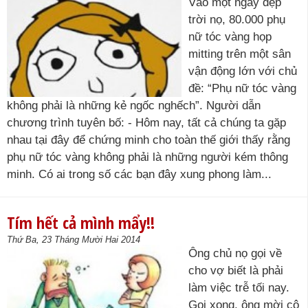
Vào một ngày đẹp
trời nọ, 80.000 phụ
nữ tóc vàng họp
mitting trên một sân
vận động lớn với chủ
đề: “Phụ nữ tóc vàng
không phải là những kẻ ngốc nghếch”. Người dẫn
chương trình tuyên bố: - Hôm nay, tất cả chúng ta gặp
nhau tại đây để chứng minh cho toàn thế giới thấy rằng
phụ nữ tóc vàng không phải là những người kém thông
minh. Có ai trong số các bạn đây xung phong làm...
Tím hết cả mình mẩy!!
Thứ Ba, 23 Tháng Mười Hai 2014
Ông chủ nọ gọi về
cho vợ biết là phải
làm việc trễ tối nay.
Gọi xong, ông mời cô