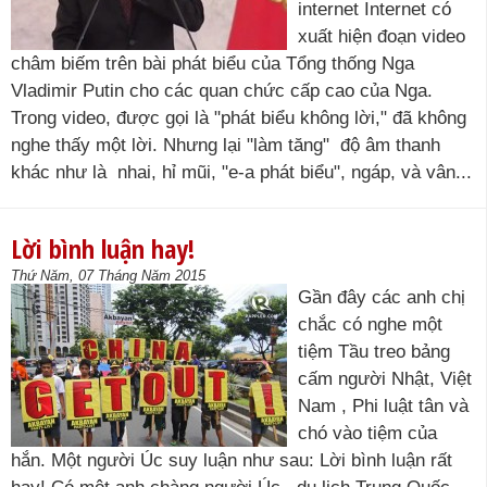
internet Internet có
xuất hiện đoạn video
châm biếm trên bài phát biểu của Tổng thống Nga
Vladimir Putin cho các quan chức cấp cao của Nga.
Trong video, được gọi là "phát biểu không lời," đã không
nghe thấy một lời. Nhưng lại "làm tăng" độ âm thanh
khác như là nhai, hỉ mũi, "e-a phát biểu", ngáp, và vân...
Lời bình luận hay!
Thứ Năm, 07 Tháng Năm 2015
Gần đây các anh chị
chắc có nghe một
tiệm Tầu treo bảng
cấm người Nhật, Việt
Nam , Phi luật tân và
chó vào tiệm của
hắn. Một người Úc suy luận như sau: Lời bình luận rất