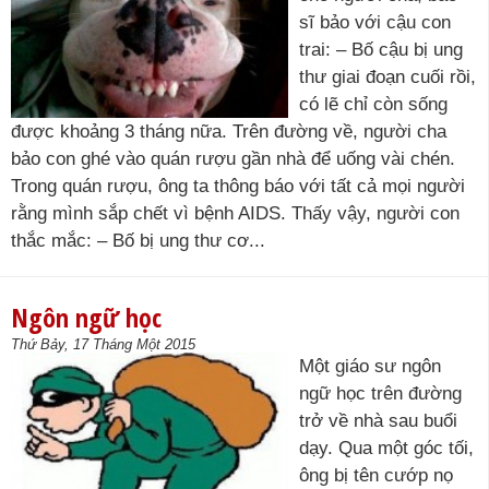
sĩ bảo với cậu con
trai: – Bố cậu bị ung
thư giai đoạn cuối rồi,
có lẽ chỉ còn sống
được khoảng 3 tháng nữa. Trên đường về, người cha
bảo con ghé vào quán rượu gần nhà để uống vài chén.
Trong quán rượu, ông ta thông báo với tất cả mọi người
rằng mình sắp chết vì bệnh AIDS. Thấy vậy, người con
thắc mắc: – Bố bị ung thư cơ...
Ngôn ngữ học
Thứ Bảy, 17 Tháng Một 2015
Một giáo sư ngôn
ngữ học trên đường
trở về nhà sau buổi
dạy. Qua một góc tối,
ông bị tên cướp nọ