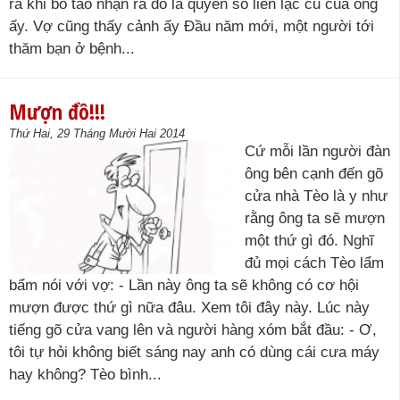
ra khi bố tao nhận ra đó là quyển sổ liên lạc cũ của ông
ấy. Vợ cũng thấy cảnh ấy Đầu năm mới, một người tới
thăm bạn ở bệnh...
Mượn đồ!!!
Thứ Hai, 29 Tháng Mười Hai 2014
Cứ mỗi lần người đàn
ông bên cạnh đến gõ
cửa nhà Tèo là y như
rằng ông ta sẽ mượn
một thứ gì đó. Nghĩ
đủ mọi cách Tèo lẩm
bẩm nói với vợ: - Lần này ông ta sẽ không có cơ hội
mượn được thứ gì nữa đâu. Xem tôi đây này. Lúc này
tiếng gõ cửa vang lên và người hàng xóm bắt đầu: - Ơ,
tôi tự hỏi không biết sáng nay anh có dùng cái cưa máy
hay không? Tèo bình...