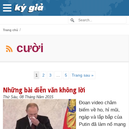
/
Trang chủ
cười
1
2
3
…
5
Trang sau »
Những bài diễn văn không lời
Thứ Sáu, 08 Tháng Năm 2015
Đoạn video châm
biếm về ho, hỉ mũi,
ngáp và lắp bắp của
Putin đã làm nổ mạng