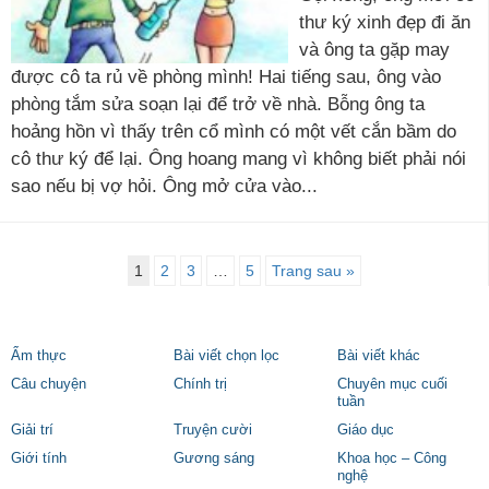
thư ký xinh đẹp đi ăn
và ông ta gặp may
được cô ta rủ về phòng mình! Hai tiếng sau, ông vào
phòng tắm sửa soạn lại để trở về nhà. Bỗng ông ta
hoảng hồn vì thấy trên cổ mình có một vết cắn bầm do
cô thư ký để lại. Ông hoang mang vì không biết phải nói
sao nếu bị vợ hỏi. Ông mở cửa vào...
1
2
3
…
5
Trang sau »
Ẩm thực
Bài viết chọn lọc
Bài viết khác
Câu chuyện
Chính trị
Chuyên mục cuối
tuần
Giải trí
Truyện cười
Giáo dục
Giới tính
Gương sáng
Khoa học – Công
nghệ