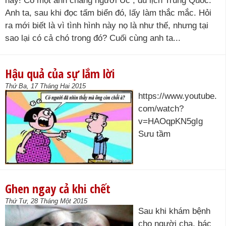
hay! Có một anh chàng người Úc , du lịch Trung Quốc.
Anh ta, sau khi đọc tấm biển đó, lấy làm thắc mắc. Hỏi
ra mới biết là vì tình hình này nọ là như thế, nhưng tại
sao lại có cả chó trong đó? Cuối cùng anh ta...
Hậu quả của sự lắm lời
Thứ Ba, 17 Tháng Hai 2015
https://www.youtube.
com/watch?
v=HAOqpKN5gIg
Sưu tầm
Ghen ngay cả khi chết
Thứ Tư, 28 Tháng Một 2015
Sau khi khám bệnh
cho người cha, bác