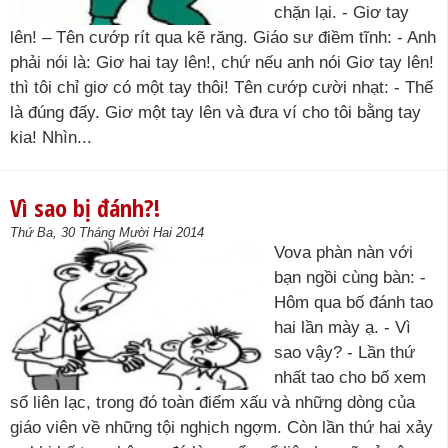
chặn lại. - Giơ tay
lên! – Tên cướp rít qua kẽ răng. Giáo sư điềm tĩnh: - Anh
phải nói là: Giơ hai tay lên!, chứ nếu anh nói Giơ tay lên!
thì tôi chỉ giơ có một tay thôi! Tên cướp cười nhạt: - Thế
là đúng đấy. Giơ một tay lên và đưa ví cho tôi bằng tay
kia! Nhìn...
Vì sao bị đánh?!
Thứ Ba, 30 Tháng Mười Hai 2014
Vova phàn nàn với
bạn ngồi cùng bàn: -
Hôm qua bố đánh tao
hai lần mày ạ. - Vì
sao vậy? - Lần thứ
nhất tao cho bố xem
sổ liên lạc, trong đó toàn điểm xấu và những dòng của
giáo viên về những tội nghịch ngợm. Còn lần thứ hai xảy