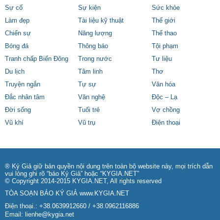
Sự cố
Sự kiện
Sức khỏe
Làm đẹp
Tài liệu kỹ thuật
Thế giới
Chiến sự
Năng lượng
Thể thao
Bóng đá
Thông báo
Tội phạm
Tranh chấp Biển Đông
Trong nước
Tư liệu
Du lịch
Tâm linh
Thơ
Truyện ngắn
Tự sự
Văn hóa
Đắc nhân tâm
Văn nghệ
Độc – Lạ
Đời sống
Tuổi trẻ
Vợ chồng
Vũ khí
Vũ trụ
Điện thoại
® Ký Giả giữ bản quyền nội dung trên toàn bộ website này, mọi trích dẫn
vui lòng ghi rõ “báo Ký Giả” hoặc “KYGIA.NET”
© Copyright 2014-2015 KYGIA.NET, All rights reserved
TÒA SOẠN BÁO KÝ GIẢ
www.KYGIA.NET
Điện thoại.: +38.0639912660 / +38.0962116886
Email:
lienhe@kygia.net