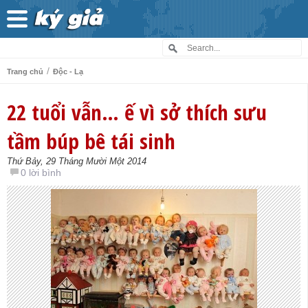
/
Trang chủ
Độc - Lạ
22 tuổi vẫn… ế vì sở thích sưu
tầm búp bê tái sinh
Thứ Bảy, 29 Tháng Mười Một 2014
0 lời bình