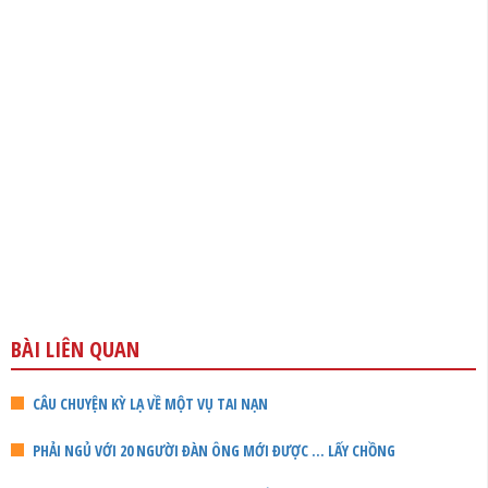
BÀI LIÊN QUAN
CÂU CHUYỆN KỲ LẠ VỀ MỘT VỤ TAI NẠN
PHẢI NGỦ VỚI 20 NGƯỜI ĐÀN ÔNG MỚI ĐƯỢC … LẤY CHỒNG