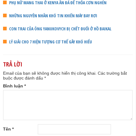
PHỤ NỮ MANG THAI Ở KENYA ĂN ĐÁ ĐỂ THỎA CƠN NGHÉN
NHỮNG NGUYÊN NHÂN KHÓ TIN KHIẾN MÁY BAY RƠI
CON TRAI CỦA ÔNG YANUKOVYCH BỊ CHẾT ĐUỐI Ở HỒ BAIKAL
LÝ GIẢI CHO 7 HIỆN TƯỢNG CƠ THỂ GÂY KHÓ HIỂU
TRẢ LỜI
Email của bạn sẽ không được hiển thị công khai.
Các trường bắt
buộc được đánh dấu
*
Bình luận
*
Tên
*