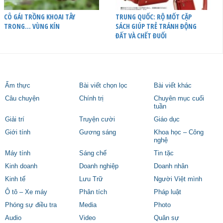
CÔ GÁI TRỒNG KHOAI TÂY
TRUNG QUỐC: RỘ MỐT CẶP
TRONG… VÙNG KÍN
SÁCH GIÚP TRẺ TRÁNH ĐỘNG
ĐẤT VÀ CHẾT ĐUỐI
Ẩm thực
Bài viết chọn lọc
Bài viết khác
Câu chuyện
Chính trị
Chuyên mục cuối
tuần
Giải trí
Truyện cười
Giáo dục
Giới tính
Gương sáng
Khoa học – Công
nghệ
Máy tính
Sáng chế
Tin tặc
Kinh doanh
Doanh nghiệp
Doanh nhân
Kinh tế
Lưu Trữ
Người Việt mình
Ô tô – Xe máy
Phân tích
Pháp luật
Phóng sự điều tra
Media
Photo
Audio
Video
Quân sự