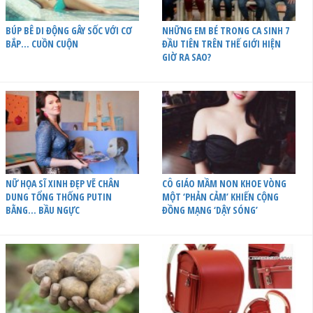
BÚP BÊ DI ĐỘNG GÂY SỐC VỚI CƠ
NHỮNG EM BÉ TRONG CA SINH 7
BẮP… CUỒN CUỘN
ĐẦU TIÊN TRÊN THẾ GIỚI HIỆN
GIỜ RA SAO?
NỮ HỌA SĨ XINH ĐẸP VẼ CHÂN
CÔ GIÁO MẦM NON KHOE VÒNG
DUNG TỔNG THỐNG PUTIN
MỘT ‘PHẢN CẢM’ KHIẾN CỘNG
BẰNG… BẦU NGỰC
ĐỒNG MẠNG ‘DẬY SÓNG’