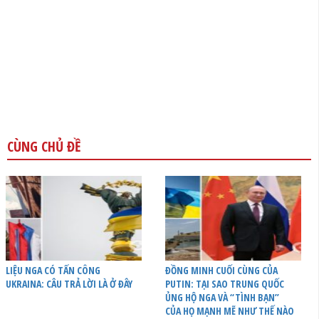
CÙNG CHỦ ĐỀ
LIỆU NGA CÓ TẤN CÔNG
ĐỒNG MINH CUỐI CÙNG CỦA
UKRAINA: CÂU TRẢ LỜI LÀ Ở ĐÂY
PUTIN: TẠI SAO TRUNG QUỐC
ỦNG HỘ NGA VÀ “TÌNH BẠN”
CỦA HỌ MẠNH MẼ NHƯ THẾ NÀO