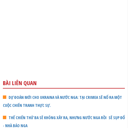
BÀI LIÊN QUAN
DỰ ĐOÁN MỚI CHO UKRAINA VÀ NƯỚC NGA: TẠI CRIMEA SẼ NỔ RA MỘT
CUỘC CHIẾN TRANH THỰC SỰ.
THẾ CHIẾN THỨ BA SẼ KHÔNG XẢY RA, NHƯNG NƯỚC NGA RỒI SẼ SỤP ĐỔ
- NHÀ BÁO NGA