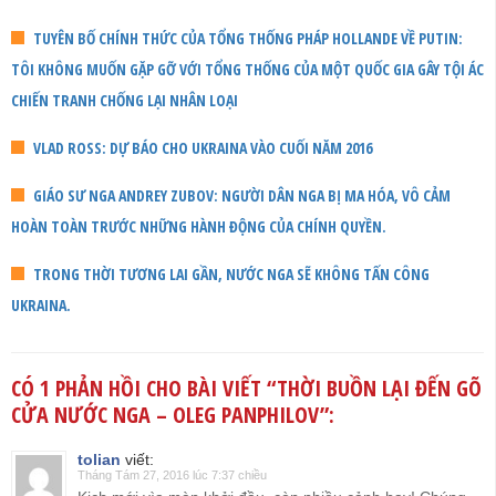
TUYÊN BỐ CHÍNH THỨC CỦA TỔNG THỐNG PHÁP HOLLANDE VỀ PUTIN:
TÔI KHÔNG MUỐN GẶP GỠ VỚI TỔNG THỐNG CỦA MỘT QUỐC GIA GÂY TỘI ÁC
CHIẾN TRANH CHỐNG LẠI NHÂN LOẠI
VLAD ROSS: DỰ BÁO CHO UKRAINA VÀO CUỐI NĂM 2016
GIÁO SƯ NGA ANDREY ZUBOV: NGƯỜI DÂN NGA BỊ MA HÓA, VÔ CẢM
HOÀN TOÀN TRƯỚC NHỮNG HÀNH ĐỘNG CỦA CHÍNH QUYỀN.
TRONG THỜI TƯƠNG LAI GẦN, NƯỚC NGA SẼ KHÔNG TẤN CÔNG
UKRAINA.
CÓ 1 PHẢN HỒI CHO BÀI VIẾT “
THỜI BUỒN LẠI ĐẾN GÕ
CỬA NƯỚC NGA – OLEG PANPHILOV
”:
tolian
viết:
Tháng Tám 27, 2016 lúc 7:37 chiều