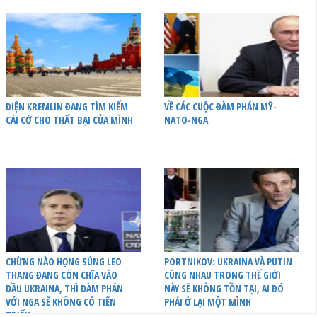
ĐIỆN KREMLIN ĐANG TÌM KIẾM
VỀ CÁC CUỘC ĐÀM PHÁN MỸ-
CÁI CỚ CHO THẤT BẠI CỦA MÌNH
NATO-NGA
CHỪNG NÀO HỌNG SÚNG LEO
PORTNIKOV: UKRAINA VÀ PUTIN
THANG ĐANG CÒN CHĨA VÀO
CÙNG NHAU TRONG THẾ GIỚI
ĐẦU UKRAINA, THÌ ĐÀM PHÁN
NÀY SẼ KHÔNG TỒN TẠI, AI ĐÓ
VỚI NGA SẼ KHÔNG CÓ TIẾN
PHẢI Ở LẠI MỘT MÌNH
TRIỂN