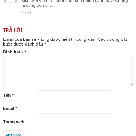
Kịch mới vìa màn khởi đầu, còn nhiều cảnh hay! Chúng
ta cùng đón chờ!
Trả lời
TRẢ LỜI
Email của bạn sẽ không được hiển thị công khai.
Các trường bắt
buộc được đánh dấu
*
Bình luận
*
Tên
*
Email
*
Trang web