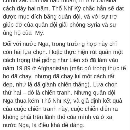
chính xác con bài hậu thuẫn, như ở Ukraina
cách đây hai năm. Thổ Nhĩ Kỳ chắc hẳn sẽ đạt
được mục đích bằng quân đội, và với sự trợ
giúp đỡ của quân đội giải phóng Syria và sự
ủng hộ của Mỹ.
Đối với nước Nga, trong trường hợp này chỉ
còn hai lựa chọn. Hoặc thực hiện rút quân một
cách trọng thể giống như Liên xô đã làm vào
năm 19 89 ở Afghanistan (mặc dù trong thực tế
họ đã chạy, nhưng đã chạy lui một cách rất
đẹp, như là đã giành chiến thắng). Lựa chọn
thứ hai – đó là chiến tranh. Nhưng quân đội
Nga thua kém Thổ Nhĩ Kỳ, và giả định kết quả
của cuộc chiến tranh này, cuộc chiến diễn ra
không phải trên lãnh thổ của mình và ở xa
nước Nga, là điều khá dễ dàng.