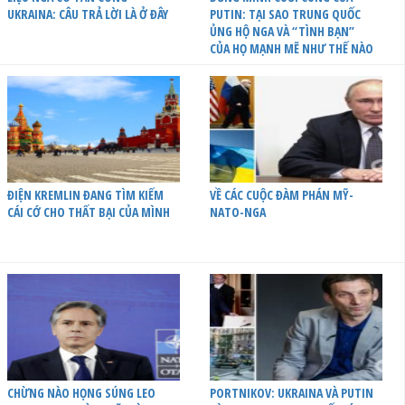
UKRAINA: CÂU TRẢ LỜI LÀ Ở ĐÂY
PUTIN: TẠI SAO TRUNG QUỐC
ỦNG HỘ NGA VÀ “TÌNH BẠN”
CỦA HỌ MẠNH MẼ NHƯ THẾ NÀO
ĐIỆN KREMLIN ĐANG TÌM KIẾM
VỀ CÁC CUỘC ĐÀM PHÁN MỸ-
CÁI CỚ CHO THẤT BẠI CỦA MÌNH
NATO-NGA
CHỪNG NÀO HỌNG SÚNG LEO
PORTNIKOV: UKRAINA VÀ PUTIN