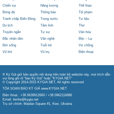
Chiến sự
Năng lượng
Thể thao
Bóng đá
Thông báo
Tội phạm
Tranh chấp Biển Đông
Trong nước
Tư liệu
Du lịch
Tâm linh
Thơ
Truyện ngắn
Tự sự
Văn hóa
Đắc nhân tâm
Văn nghệ
Độc – Lạ
Đời sống
Tuổi trẻ
Vợ chồng
Vũ khí
Vũ trụ
Điện thoại
® Ký Giả giữ bản quyền nội dung trên toàn bộ website này, mọi trích dẫn
vui lòng ghi rõ “báo Ký Giả” hoặc “KYGIA.NET”
© Copyright 2014-2015 KYGIA.NET, All rights reserved
TÒA SOẠN BÁO KÝ GIẢ
www.KYGIA.NET
Điện thoại.: +38.0639912660 / +38.0962116886
Email:
lienhe@kygia.net
Trụ sở chính: Maidan Square #1, Kiev, Ukraina