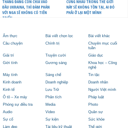
THANG ĐANG CÒN CHĨA VÀO
CÙNG NHAU TRONG THẾ GIỚI
ĐẦU UKRAINA, THÌ ĐÀM PHÁN
NÀY SẼ KHÔNG TỒN TẠI, AI ĐÓ
VỚI NGA SẼ KHÔNG CÓ TIẾN
PHẢI Ở LẠI MỘT MÌNH
TRIỂN
Ẩm thực
Bài viết chọn lọc
Bài viết khác
Câu chuyện
Chính trị
Chuyên mục cuối
tuần
Giải trí
Truyện cười
Giáo dục
Giới tính
Gương sáng
Khoa học – Công
nghệ
Máy tính
Sáng chế
Tin tặc
Kinh doanh
Doanh nghiệp
Doanh nhân
Kinh tế
Lưu Trữ
Người Việt mình
Ô tô – Xe máy
Phân tích
Pháp luật
Phóng sự điều tra
Media
Photo
Audio
Video
Quân sự
Sự cố
Sự kiện
Sức khỏe
Làm đẹp
Tài liệu kỹ thuật
Thế giới