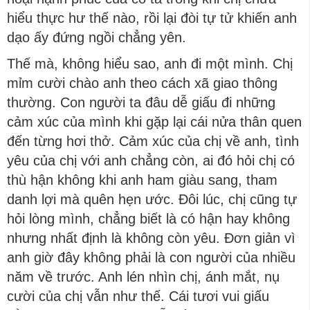
hiểu thực hư thế nào, rồi lại đòi tự tử khiến anh
dạo ấy đứng ngồi chẳng yên.
Thế mà, không hiểu sao, anh đi một mình. Chị
mỉm cười chào anh theo cách xã giao thông
thường. Con người ta đâu dễ giấu đi những
cảm xúc của mình khi gặp lại cái nửa thân quen
đến từng hơi thở. Cảm xúc của chị về anh, tình
yêu của chị với anh chẳng còn, ai đó hỏi chị có
thù hận không khi anh ham giàu sang, tham
danh lợi mà quên hẹn ước. Đôi lúc, chị cũng tự
hỏi lòng mình, chẳng biết là có hận hay không
nhưng nhất định là không còn yêu. Đơn giản vì
anh giờ đây không phải là con người của nhiều
năm về trước. Anh lén nhìn chị, ánh mắt, nụ
cười của chị vẫn như thế. Cái tươi vui giấu