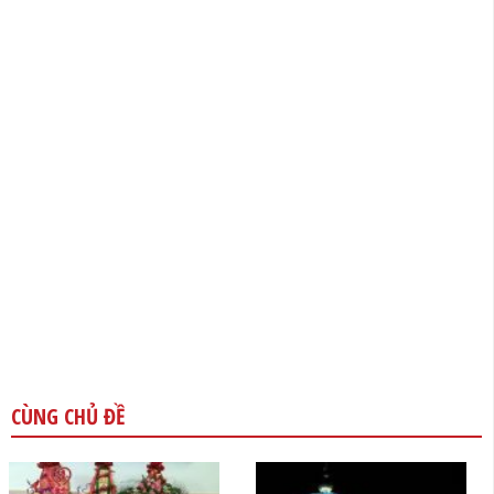
CÙNG CHỦ ĐỀ