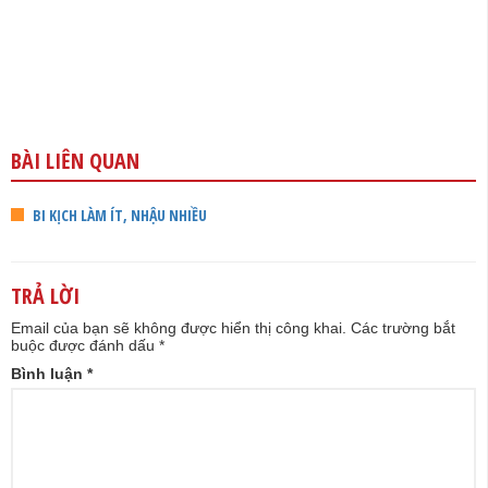
BÀI LIÊN QUAN
BI KỊCH LÀM ÍT, NHẬU NHIỀU
TRẢ LỜI
Email của bạn sẽ không được hiển thị công khai.
Các trường bắt
buộc được đánh dấu
*
Bình luận
*