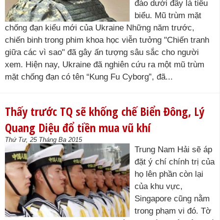
đáo dưới đây là tiêu
biểu. Mũ trùm mặt
chống đạn kiểu mới của Ukraine Những năm trước,
chiến binh trong phim khoa học viễn tưởng "Chiến tranh
giữa các vì sao" đã gây ấn tượng sâu sắc cho người
xem. Hiện nay, Ukraine đã nghiên cứu ra một mũ trùm
mặt chống đạn có tên “Kung Fu Cyborg”, đã...
Thấy trước TQ sẽ khống chế Biển Đông, Lý
Quang Diệu đổ tiền mua vũ khí
Thứ Tư, 25 Tháng Ba 2015
Trung Nam Hải sẽ áp
đặt ý chí chính trị của
họ lên phần còn lại
của khu vực,
Singapore cũng nằm
trong phạm vi đó. Tờ