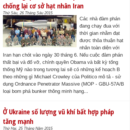
chống lại cơ sở hạt nhân Iran
Thứ Sáu, 26 Tháng Sáu 2015
Các nhà đàm phán
đang chạy đua với
thời gian nhằm đạt
được thỏa thuận hạt
nhân toàn diện với
Iran hạn chót vào ngày 30 tháng 6. Nếu cuộc đàm phán
thất bại và đổ vỡ, chính quyền Obama và bất kỳ tổng
thống Mỹ nào trong tương lai sẽ có những kế hoạch B
theo những gì Michael Crowley của Politico mô tả - sử
dụng Ordnance Penetrator Massive (MOP - GBU-57A/B
loại bom phá bunker thông minh hạng...
Ở Ukraine số lượng vũ khí bất hợp pháp
tăng mạnh
Thứ Hai, 25 Tháng Năm 2015