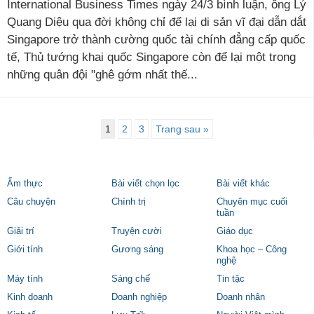
International Business Times ngày 24/3 bình luận, ông Lý
Quang Diệu qua đời không chỉ để lại di sản vĩ đại dẫn dắt
Singapore trở thành cường quốc tài chính đẳng cấp quốc
tế, Thủ tướng khai quốc Singapore còn để lại một trong
những quân đội "ghê gớm nhất thế...
1
2
3
Trang sau »
Ẩm thực
Bài viết chọn lọc
Bài viết khác
Câu chuyện
Chính trị
Chuyên mục cuối
tuần
Giải trí
Truyện cười
Giáo dục
Giới tính
Gương sáng
Khoa học – Công
nghệ
Máy tính
Sáng chế
Tin tặc
Kinh doanh
Doanh nghiệp
Doanh nhân