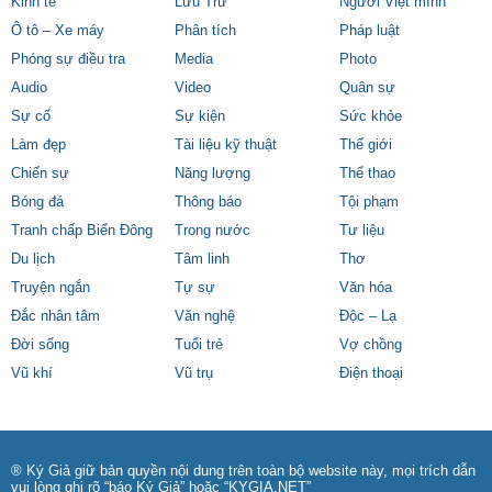
Kinh tế
Lưu Trữ
Người Việt mình
Ô tô – Xe máy
Phân tích
Pháp luật
Phóng sự điều tra
Media
Photo
Audio
Video
Quân sự
Sự cố
Sự kiện
Sức khỏe
Làm đẹp
Tài liệu kỹ thuật
Thế giới
Chiến sự
Năng lượng
Thể thao
Bóng đá
Thông báo
Tội phạm
Tranh chấp Biển Đông
Trong nước
Tư liệu
Du lịch
Tâm linh
Thơ
Truyện ngắn
Tự sự
Văn hóa
Đắc nhân tâm
Văn nghệ
Độc – Lạ
Đời sống
Tuổi trẻ
Vợ chồng
Vũ khí
Vũ trụ
Điện thoại
® Ký Giả giữ bản quyền nội dung trên toàn bộ website này, mọi trích dẫn
vui lòng ghi rõ “báo Ký Giả” hoặc “KYGIA.NET”