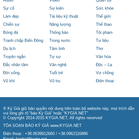
Audio
Video
Quân sự
Sự cố
Sự kiện
Sức khỏe
Làm đẹp
Tài liệu kỹ thuật
Thế giới
Chiến sự
Năng lượng
Thể thao
Bóng đá
Thông báo
Tội phạm
Tranh chấp Biển Đông
Trong nước
Tư liệu
Du lịch
Tâm linh
Thơ
Truyện ngắn
Tự sự
Văn hóa
Đắc nhân tâm
Văn nghệ
Độc – Lạ
Đời sống
Tuổi trẻ
Vợ chồng
Vũ khí
Vũ trụ
Điện thoại
® Ký Giả giữ bản quyền nội dung trên toàn bộ website này, mọi trích dẫn
vui lòng ghi rõ “báo Ký Giả” hoặc “KYGIA.NET”
© Copyright 2014-2015 KYGIA.NET, All rights reserved
TÒA SOẠN BÁO KÝ GIẢ
www.KYGIA.NET
Điện thoại.: +38.0639912660 / +38.0962116886