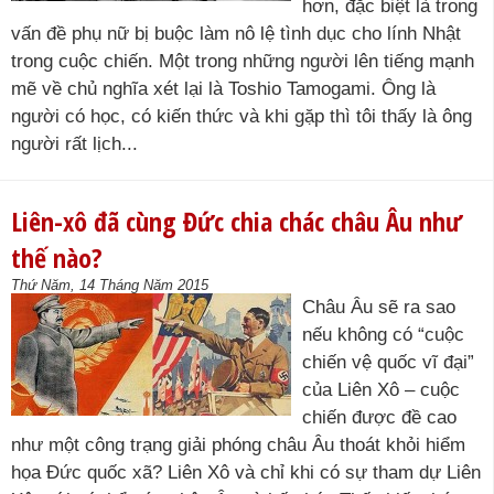
hơn, đặc biệt là trong
vấn đề phụ nữ bị buộc làm nô lệ tình dục cho lính Nhật
trong cuộc chiến. Một trong những người lên tiếng mạnh
mẽ về chủ nghĩa xét lại là Toshio Tamogami. Ông là
người có học, có kiến thức và khi gặp thì tôi thấy là ông
người rất lịch...
Liên-xô đã cùng Đức chia chác châu Âu như
thế nào?
Thứ Năm, 14 Tháng Năm 2015
Châu Âu sẽ ra sao
nếu không có “cuộc
chiến vệ quốc vĩ đại”
của Liên Xô – cuộc
chiến được đề cao
như một công trạng giải phóng châu Âu thoát khỏi hiểm
họa Đức quốc xã? Liên Xô và chỉ khi có sự tham dự Liên