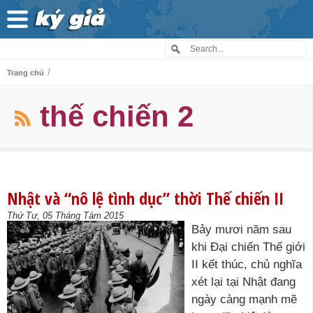
/
Trang chủ
thế chiến 2
Nhật và “nô lệ tình dục” thời Thế chiến II
Thứ Tư, 05 Tháng Tám 2015
Bảy mươi năm sau
khi Đại chiến Thế giới
II kết thúc, chủ nghĩa
xét lại tại Nhật đang
ngày càng mạnh mẽ