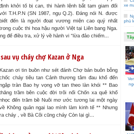
Cứ
xe m
định khởi tố bị can, thi hành lệnh bắt tạm giam đối
với T.H.P.N (SN 1987, ngụ Q.2). Đáng nói N. được
N
biết đến là người đoạt vương miện cao quý nhất
phủ l
trong cuộc thi hoa hậu người Việt tại Liên bang Nga.
ng để điều tra, xử lý về hành vi “lừa đảo chiếm...
Tây
 sau vụ cháy chợ Kazan ở Nga
Kazan ơi tin buồn như sét đánh Chợ bán buôn bỗng
chốc cháy tiêu tan Cảnh thương tâm đau khổ đến
Ve
ng
ngập tràn Bao hy vọng vỡ tan theo làn khói ** Bao
thăng trầm bên cuộc đời trôi nổi Chốn xa quê khổ
nhọc đến trăm bề Nuôi mơ ước tương lai một ngày
về Không quản ngại lao mình làm kinh tế ** Nhưng
a cháy , về Bà Côi cũng cháy Còn lại gì...