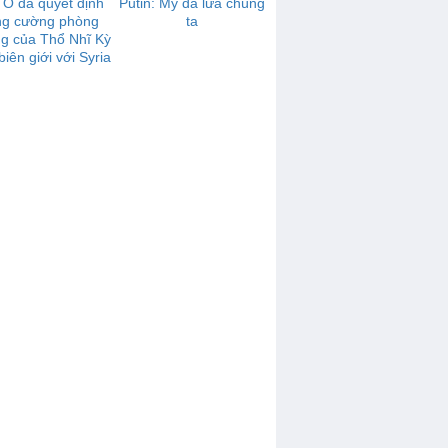
O đã quyết định
Putin: Mỹ đã lừa chúng
ng cường phòng
ta
g của Thổ Nhĩ Kỳ
biên giới với Syria