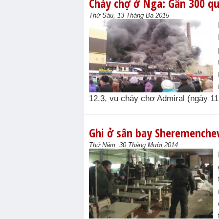
Cháy chợ ở Nga: Gần 300 qu
Thứ Sáu, 13 Tháng Ba 2015
12.3, vụ cháy chợ Admiral (ngày 11.
Ghi ở sân bay Sheremenche
Thứ Năm, 30 Tháng Mười 2014