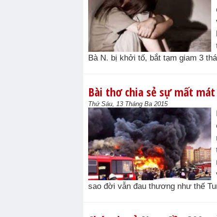
Bà N. bị khởi tố, bắt tạm giam 3 thá
Bài thơ chia sẻ sự mất mát
Thứ Sáu, 13 Tháng Ba 2015
sao đời vẫn đau thương như thế Tur