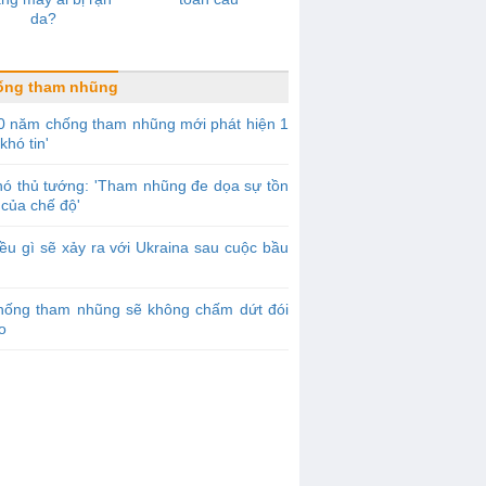
da?
ống tham nhũng
0 năm chống tham nhũng mới phát hiện 1
khó tin'
ó thủ tướng: 'Tham nhũng đe dọa sự tồn
của chế độ'
ều gì sẽ xảy ra với Ukraina sau cuộc bầu
hống tham nhũng sẽ không chấm dứt đói
o