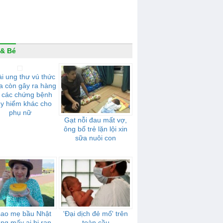
& Bé
i ung thư vú thức
a còn gây ra hàng
t các chứng bệnh
y hiểm khác cho
phụ nữ
Gạt nỗi đau mất vợ,
ông bố trẻ lặn lội xin
sữa nuôi con
sao mẹ bầu Nhật
'Đại dịch đẻ mổ' trên
ng mấy ai bị rạn
toàn cầu