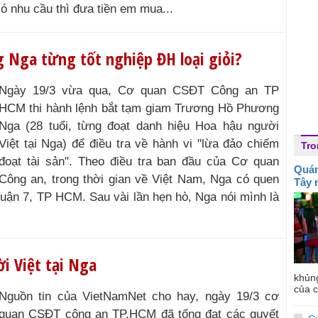
có nhu cầu thì đưa tiền em mua...
Nga từng tốt nghiệp ĐH loại giỏi?
Ngày 19/3 vừa qua, Cơ quan CSĐT Công an TP
HCM thi hành lệnh bắt tạm giam Trương Hồ Phương
Nga (28 tuổi, từng đoạt danh hiệu Hoa hậu người
Việt tại Nga) để điều tra về hành vi "lừa đảo chiếm
Tr
đoạt tài sản". Theo điều tra ban đầu của Cơ quan
Quán
Công an, trong thời gian về Việt Nam, Nga có quen
Tây 
quận 7, TP HCM. Sau vài lần hẹn hò, Nga nói mình là
i Việt tại Nga
khủn
của c
Nguồn tin của VietNamNet cho hay, ngày 19/3 cơ
quan CSĐT công an TP.HCM đã tống đạt các quyết