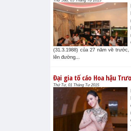
Thứ Sáu, 03 Tháng Tư 2015
(31.3.1988) của 27 năm về trước,
lên đường...
Đại gia tố cáo Hoa hậu Trư
Thứ Tư, 01 Tháng Tư 2015