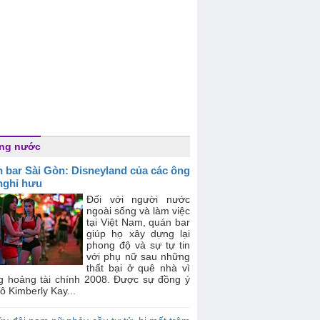
ong nước
 bar Sài Gòn: Disneyland của các ông
nghỉ hưu
Đối với người nước
ngoài sống và làm việc
tại Việt Nam, quán bar
giúp họ xây dựng lại
phong độ và sự tự tin
với phụ nữ sau những
thất bại ở quê nhà vì
g hoảng tài chính 2008. Được sự đồng ý
ô Kimberly Kay...