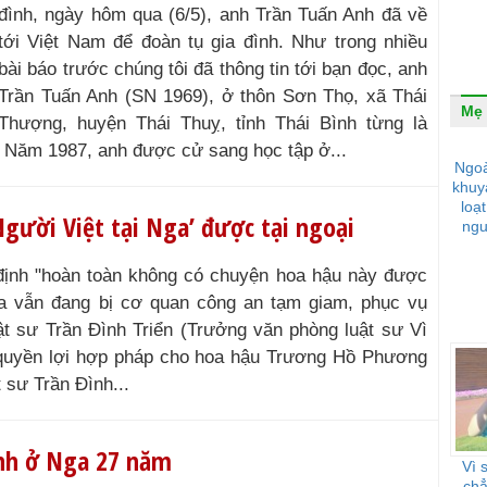
đình, ngày hôm qua (6/5), anh Trần Tuấn Anh đã về
tới Việt Nam để đoàn tụ gia đình. Như trong nhiều
bài báo trước chúng tôi đã thông tin tới bạn đọc, anh
Trần Tuấn Anh (SN 1969), ở thôn Sơn Thọ, xã Thái
Mẹ 
Thượng, huyện Thái Thuỵ, tỉnh Thái Bình từng là
h. Năm 1987, anh được cử sang học tập ở...
Ngoà
khuy
loạ
gười Việt tại Nga’ được tại ngoại
ngu
nh "hoàn toàn không có chuyện hoa hậu này được
ga vẫn đang bị cơ quan công an tạm giam, phục vụ
uật sư Trần Đình Triển (Trưởng văn phòng luật sư Vì
 quyền lợi hợp pháp cho hoa hậu Trương Hồ Phương
t sư Trần Đình...
nh ở Nga 27 năm
Vì 
chẳ