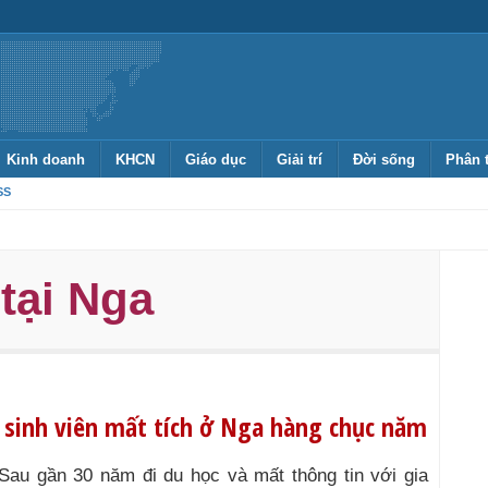
Kinh doanh
KHCN
Giáo dục
Giải trí
Đời sống
Phân 
SS
 tại Nga
 sinh viên mất tích ở Nga hàng chục năm
Sau gần 30 năm đi du học và mất thông tin với gia