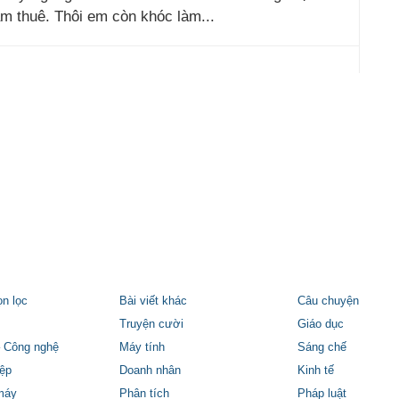
àm thuê. Thôi em còn khóc làm...
ọn lọc
Bài viết khác
Câu chuyện
Truyện cười
Giáo dục
 Công nghệ
Máy tính
Sáng chế
ệp
Doanh nhân
Kinh tế
máy
Phân tích
Pháp luật