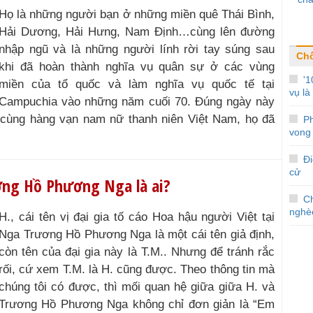
Họ là những người bạn ở những miền quê Thái Bình,
Hải Dương, Hải Hưng, Nam Định…cùng lên đường
nhập ngũ và là những người lính rời tay súng sau
Ch
khi đã hoàn thành nghĩa vụ quân sự ở các vùng
'1
miền của tổ quốc và làm nghĩa vụ quốc tế tại
vụ là 
Campuchia vào những năm cuối 70. Đúng ngày này
 cùng hàng vạn nam nữ thanh niên Việt Nam, họ đã
Ph
vong 
Đi
cử
ơng Hồ Phương Nga là ai?
C
nghè
H., cái tên vị đại gia tố cáo Hoa hậu người Việt tại
Nga Trương Hồ Phương Nga là một cái tên giả định,
còn tên của đại gia này là T.M.. Nhưng để tránh rắc
rối, cứ xem T.M. là H. cũng được. Theo thông tin mà
chúng tôi có được, thì mối quan hệ giữa giữa H. và
Trương Hồ Phương Nga không chỉ đơn giản là “Em