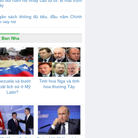
u đôi nam nữ nhảy cầu tự tử, bị mất trộm
áy
gân sách không đủ tiêu, đầu năm Chính
o vay nợ
 Ban Nha
nezuela và bước
Tinh hoa Nga và tinh
oặt lịch sử ở Mỹ
hoa thương Tây
Latin?