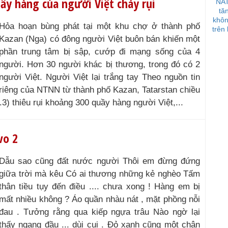
ầy hàng của người Việt cháy rụi
NAT
tă
khôn
Hỏa hoạn bùng phát tại một khu chợ ở thành phố
trên 
Kazan (Nga) có đông người Việt buôn bán khiến một
phần trung tâm bị sập, cướp đi mạng sống của 4
người. Hơn 30 người khác bị thương, trong đó có 2
người Việt. Người Việt lại trắng tay Theo nguồn tin
riêng của NTNN từ thành phố Kazan, Tatarstan chiều
3) thiêu rụi khoảng 300 quầy hàng người Việt,...
vo 2
Dẫu sao cũng đất nước người Thôi em đừng đứng
giữa trời mà kêu Có ai thương những kẻ nghèo Tấm
thân tiều tụy đến điều .... chưa xong ! Hàng em bị
mất nhiều không ? Áo quần nhàu nát , mặt phồng nỗi
đau . Tưởng rằng qua kiếp ngựa trâu Nào ngờ lại
thấy ngang đầu ... dùi cui . Đỏ xanh cũng một chân