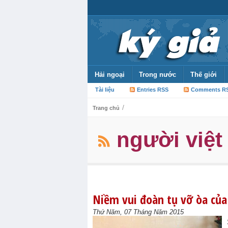
Hải ngoại
Trong nước
Thế giới
Tài liệu
Entries RSS
Comments R
/
Trang chủ
người việt
Niềm vui đoàn tụ vỡ òa của
Thứ Năm, 07 Tháng Năm 2015