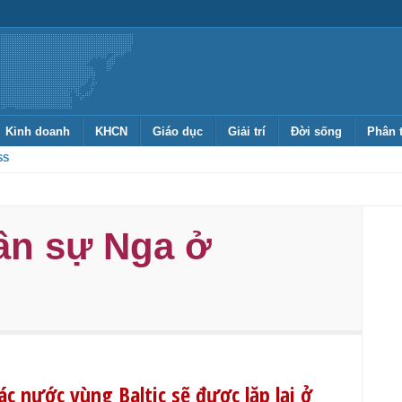
Kinh doanh
KHCN
Giáo dục
Giải trí
Đời sống
Phân 
SS
ân sự Nga ở
ác nước vùng Baltic sẽ được lặp lại ở