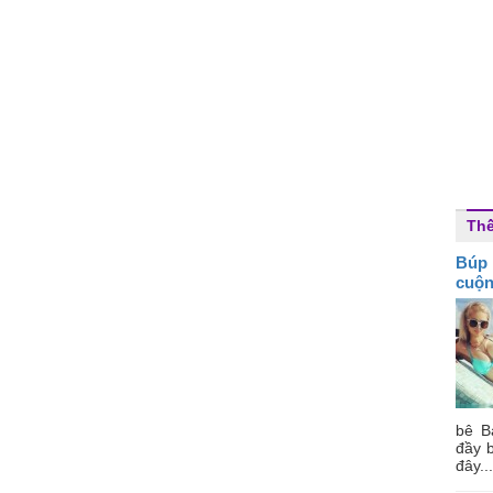
Thế
Búp 
cuộ
bê B
đầy b
đây...