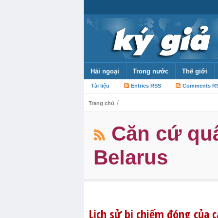
Hải ngoại
Trong nước
Thế giới
Tài liệu
Entries RSS
Comments R
/
Trang chủ
Căn cứ qu
Belarus
Lịch sử bị chiếm đóng của c