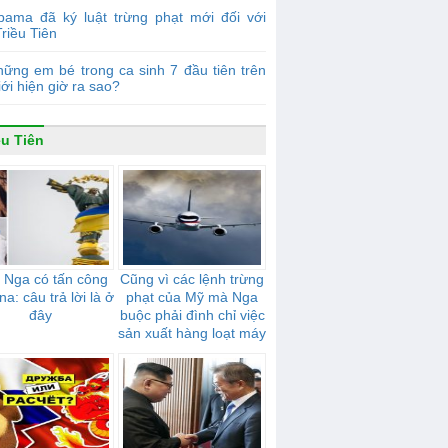
bama đã ký luật trừng phạt mới đối với
riều Tiên
ững em bé trong ca sinh 7 đầu tiên trên
iới hiện giờ ra sao?
ều Tiên
 Nga có tấn công
Cũng vì các lệnh trừng
na: câu trả lời là ở
phạt của Mỹ mà Nga
đây
buộc phải đình chỉ việc
sản xuất hàng loạt máy
bay, được gọi là đối thủ
cạnh tranh với Boeing