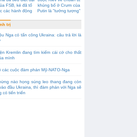
của FSB, kẻ đã tổ
khủng bố ở Crưm của
c các hành động
Putin là "tưởng tượng"
ng bố ở Ukraina
nh trị
ệu Nga có tấn công Ukraina: câu trả lời là
y
ện Kremlin đang tìm kiếm cái cớ cho thất
của mình
ề các cuộc đàm phán Mỹ-NATO-Nga
hừng nào họng súng leo thang đang còn
vào đầu Ukraina, thì đàm phán với Nga sẽ
 có tiến triển