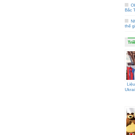
O
Bắc T
Nh
thế g
Tri
Liệu
Ukrai