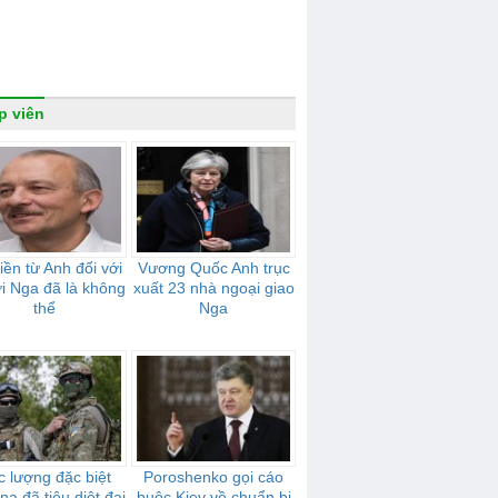
p viên
tiền từ Anh đối với
Vương Quốc Anh trục
i Nga đã là không
xuất 23 nhà ngoại giao
thể
Nga
c lượng đặc biệt
Poroshenko gọi cáo
na đã tiêu diệt đại
buộc Kiev về chuẩn bị