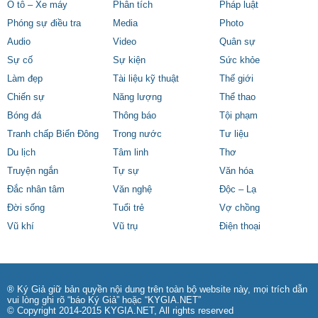
Ô tô – Xe máy
Phân tích
Pháp luật
Phóng sự điều tra
Media
Photo
Audio
Video
Quân sự
Sự cố
Sự kiện
Sức khỏe
Làm đẹp
Tài liệu kỹ thuật
Thế giới
Chiến sự
Năng lượng
Thể thao
Bóng đá
Thông báo
Tội phạm
Tranh chấp Biển Đông
Trong nước
Tư liệu
Du lịch
Tâm linh
Thơ
Truyện ngắn
Tự sự
Văn hóa
Đắc nhân tâm
Văn nghệ
Độc – Lạ
Đời sống
Tuổi trẻ
Vợ chồng
Vũ khí
Vũ trụ
Điện thoại
® Ký Giả giữ bản quyền nội dung trên toàn bộ website này, mọi trích dẫn
vui lòng ghi rõ “báo Ký Giả” hoặc “KYGIA.NET”
© Copyright 2014-2015 KYGIA.NET, All rights reserved