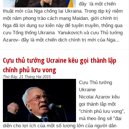
đây là một chiến
thuật mới của Nga chống lại Ukraina. Trong dịp kỷ niệm
một năm phong trào cách mạng Maidan, giới chính trị
Nga đã lợi dụng sự kiện này để tuyên truyền, thông qua
cựu Tổng thống Ukraina Yanukovich và cựu Thủ tướng
Azarov- đây là một chiến dịch chính trị mới của Nga...
Cựu thủ tướng Ucraine kêu gọi thành lập
chính phủ lưu vong
Thứ Bảy, 21 Tháng Hai 2015
Cựu Thủ tướng
Ukraine
Nicolai Azarov kêu
gọi thành lập một
"chính phủ lưu vong",
mà theo ông sẽ "đại
diện cho lợi ích của một số lượng lớn của người dân